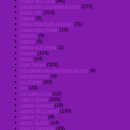
Frågor och Svar
(64)
Galaktiska Ljusfederationen
(272)
Galaxygirl
(314)
Gatum
(5)
Gillian MacBeth-Louthan
(11)
Gudomliga Moder
(10)
Hathors
(9)
Hatonn
(5)
Helios och Vesta
(1)
Hilarion
(114)
Horus
(24)
Inger Noren
(329)
Intergalaktiska Konfederationen
(8)
Intraterrestier
(4)
Iris Kähler
(62)
Isis
(23)
Jacquelyn Fox
(12)
Jahn J Kassl
(105)
James Gilliland
(19)
James McConnell
(230)
Jamye Price
(8)
Jenny Schiltz
(14)
John F Kennedy
(29)