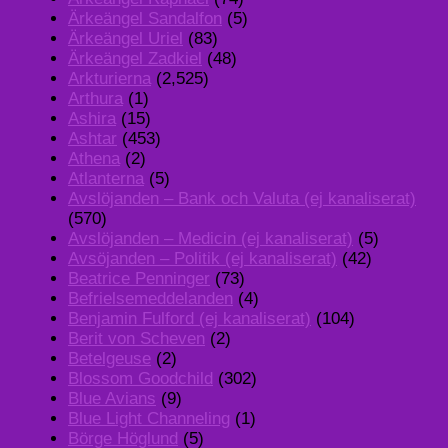
Ärkeängel Sandalfon
(5)
Ärkeängel Uriel
(83)
Ärkeängel Zadkiel
(48)
Arkturierna
(2,525)
Arthura
(1)
Ashira
(15)
Ashtar
(453)
Athena
(2)
Atlanterna
(5)
Avslöjanden – Bank och Valuta (ej kanaliserat)
(570)
Avslöjanden – Medicin (ej kanaliserat)
(5)
Avsöjanden – Politik (ej kanaliserat)
(42)
Beatrice Penninger
(73)
Befrielsemeddelanden
(4)
Benjamin Fulford (ej kanaliserat)
(104)
Berit von Scheven
(2)
Betelgeuse
(2)
Blossom Goodchild
(302)
Blue Avians
(9)
Blue Light Channeling
(1)
Börge Höglund
(5)