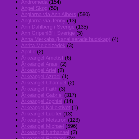
Andromeda
(154)
Angel Skog
(50)
Änglarna via Ann Albers
(580)
Änglarna via Jenny
(13)
Ann Dahlberg i Sverige
(135)
Ann Gripenlöf i Sverige
(5)
Anna Merkaba (kanaliserade budskap)
(4)
Anrita Melchizedek
(3)
Apollo
(2)
Ärkeängel Ametist
(6)
Ärkeängel Anael
(2)
Ärkeängel Ariel
(2)
Ärkeängel Azrael
(1)
Ärkeängel Chamuel
(2)
Ärkeängel Faith
(3)
Ärkeängel Gabriel
(317)
Ärkeängel Jophiel
(14)
Ärkeängel Kollektivet
(1)
Ärkeängel Lucifer
(13)
Ärkeängel Metatron
(123)
Ärkeängel Michael
(596)
Ärkeängel Nathanael
(2)
Ärkeängel Raphael
(74)