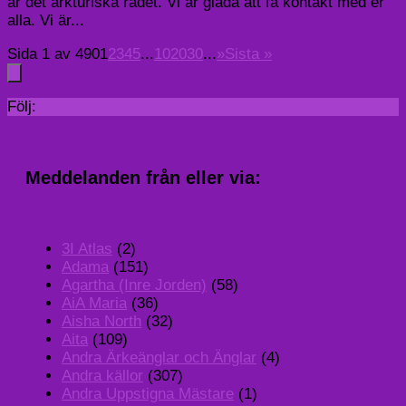
är det arkturiska rådet. Vi är glada att få kontakt med er
alla. Vi är...
Sida 1 av 490
1
2
3
4
5
...
10
20
30
...
»
Sista »
Följ:
Meddelanden från eller via:
3I Atlas
(2)
Adama
(151)
Agartha (Inre Jorden)
(58)
AiA Maria
(36)
Aisha North
(32)
Aita
(109)
Andra Ärkeänglar och Änglar
(4)
Andra källor
(307)
Andra Uppstigna Mästare
(1)