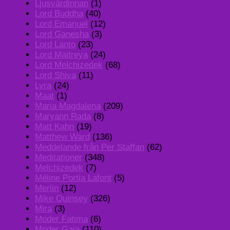
Ljusvärdinnan
(1)
Lord Buddha
(40)
Lord Emanuel
(12)
Lord Ganesha
(3)
Lord Lanto
(23)
Lord Maitreya
(24)
Lord Melchizedek
(68)
Lord Shiva
(11)
Lyra
(24)
Maat
(1)
Maria Magdalena
(209)
Maryann Rada
(8)
Matt Kahn
(19)
Matthew Ward
(136)
Meddelande från Per Staffan
(62)
Meditationer
(348)
Melchizedek
(7)
Méline Portia Lafont
(5)
Merlin
(12)
Mike Quinsey
(326)
Mira
(3)
Moder Fatima
(6)
Moder Gaia
(110)