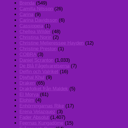
Brenda
(549)
Camilla Nilsson
(26)
Carina
(9)
Carina Davidsson
(6)
Cassiopeia
(1)
Chellea Wilder
(48)
Christina Norin
(2)
Christine Melieressee Hayden
(12)
Christine Preston
(1)
COBRA
(3)
Daniel Scranton
(1,033)
De Blå Fågelvarelserna
(7)
Delfin och Valriket
(16)
Djwhal Khul
(9)
Draken
(65)
Drakfolket från Maldek
(5)
El Morya
(61)
Elohim
(4)
Enhörningarnas Rike
(17)
Erena Velazquez
(3)
Fader Absolut
(1,407)
Feernas Kungadöme
(15)