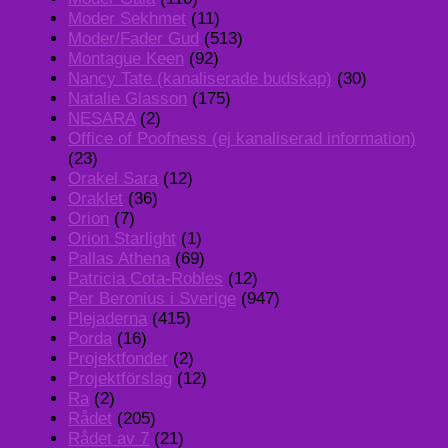
Moder Sekhmet
(11)
Moder/Fader Gud
(513)
Montague Keen
(92)
Nancy Tate (kanaliserade budskap)
(30)
Natalie Glasson
(175)
NESARA
(2)
Office of Poofness (ej kanaliserad information)
(23)
Orakel Sara
(12)
Oraklet
(36)
Orion
(7)
Orion Starlight
(1)
Pallas Athena
(69)
Patricia Cota-Robles
(12)
Per Beronius i Sverige
(947)
Plejaderna
(415)
Porda
(16)
Projektfonder
(2)
Projektförslag
(12)
Ra
(2)
Rådet
(205)
Rådet av 7
(21)