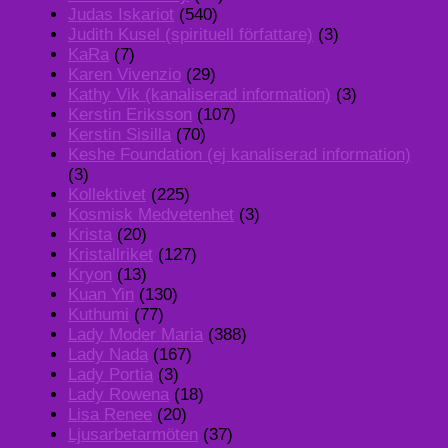
Judas Iskariot
(540)
Judith Kusel (spirituell författare)
(3)
KaRa
(7)
Karen Vivenzio
(29)
Kathy Vik (kanaliserad information)
(3)
Kerstin Eriksson
(107)
Kerstin Sisilla
(70)
Keshe Foundation (ej kanaliserad information)
(3)
Kollektivet
(225)
Kosmisk Medvetenhet
(3)
Krista
(20)
Kristallriket
(127)
Kryon
(13)
Kuan Yin
(130)
Kuthumi
(77)
Lady Moder Maria
(388)
Lady Nada
(167)
Lady Portia
(3)
Lady Rowena
(18)
Lisa Renee
(20)
Ljusarbetarmöten
(37)