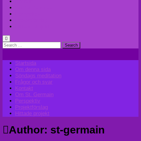
Kontakt
Om St. Germain
Perspektiv
Projektförslag
Hittade projekt
Search
for:
Startsida
Om denna sida
Söndags meditation
Frågor och svar
Kontakt
Om St. Germain
Perspektiv
Projektförslag
Hittade projekt
Author:
st-germain