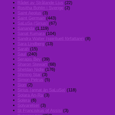
Rådet av Strålande Ljus
(22)
Rositha Bohlin i Sverige
(2)
Saint Aeolus
(3)
Saint Germain
(443)
SaLuSa (Sirius)
(67)
Sananda
(1,119)
Sanat Kumara
(104)
Sandra Walter (spirituell författare)
(8)
Sara Lindberg
(13)
Sarah
(15)
Saul
(240)
Serapis Bey
(39)
Sharon Stewart
(68)
Sheldan Nidle
(176)
Shining Star
(3)
Simon Petrus
(5)
Sion
(2)
Sirius (annat än SaLuSa)
(118)
Solara An-Ra
(3)
Solera
(6)
Solvarelser
(3)
St Franciskus of Assisi
(3)