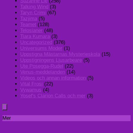
Suzanne Lie
(258)
Talking Wind
(3)
Taryn Crimi
(67)
Tazjima
(5)
Teamet
(128)
Telosianer
(48)
Tiara Kumara
(3)
Uncategorized
(376)
Universums Moder
(1)
Uppstigna Mästarnas Mysterieskola
(15)
Uppstigningens Ljusarbeare
(5)
Ute Posegga-Rudel
(22)
Venus-meddelanden
(14)
Videos och annan information
(5)
Vital Frosi
(22)
Vywamus
(4)
Yosef's Clarion Calls och mer
(3)
Mer