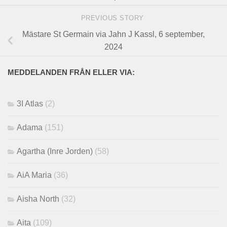
PREVIOUS STORY
Mästare St Germain via Jahn J Kassl, 6 september,
2024
MEDDELANDEN FRÅN ELLER VIA:
3I Atlas
(2)
Adama
(151)
Agartha (Inre Jorden)
(58)
AiA Maria
(36)
Aisha North
(32)
Aita
(109)