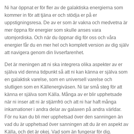
Ni har öppnat er för fler av de galaktiska energierna som
kommer in för att tjäna er och stödja er på er
uppstigningsresa. De av er som är vakna och medvetna är
mer öppna för energier som skulle anses vara
utomjordiska. Och när du öppnar dig för oss och våra
energier får du en mer hel och komplett version av dig själv
att navigera genom din livserfarenhet.
Det är meningen att ni ska integrera olika aspekter av er
själva vid denna tidpunkt så att ni kan känna er själva som
en galaktisk varelse, som en universell varelse och
slutligen som en Källenergiväsen. Ni tar små steg för att
känna er själva som Källa. Många av er blir upphetsade
när ni inser att ni är stjärnfrö och att ni har haft många
inkarnationer i andra delar av galaxen på andra världar.
För nu kan du bli mer upphetsad över den sanningen än
vad du är upphetsad över sanningen att du är en aspekt av
Källa, och det är okej. Vad som än fungerar för dig.