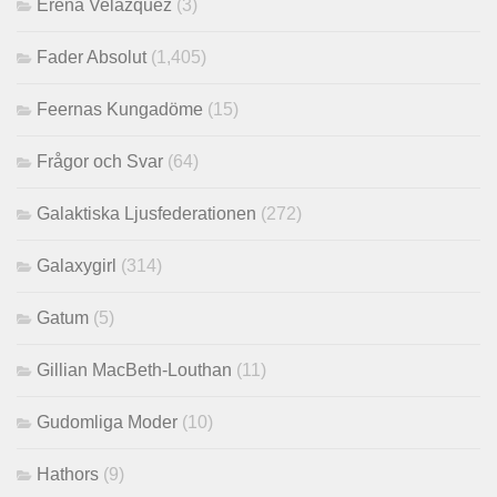
Erena Velazquez
(3)
Fader Absolut
(1,405)
Feernas Kungadöme
(15)
Frågor och Svar
(64)
Galaktiska Ljusfederationen
(272)
Galaxygirl
(314)
Gatum
(5)
Gillian MacBeth-Louthan
(11)
Gudomliga Moder
(10)
Hathors
(9)