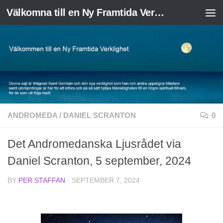
Välkomna till en Ny Framtida Verklighet
Skip to content
ANDROMEDA
/
DANIEL SCRANTON
0
Det Andromedanska Ljusrådet via
Daniel Scranton, 5 september, 2024
BY
PER STAFFAN
·
SEPTEMBER 7, 2024