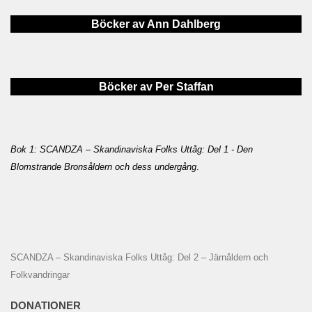
Böcker av Ann Dahlberg
Böcker av Per Staffan
Bok 1: SCANDZA – Skandinaviska Folks Uttåg: Del 1 - Den
Blomstrande Bronsåldern och dess undergång
.
SCANDZA – Skandinaviska Folks Uttåg: Del 2 – Järnåldern och
Folkvandringar
DONATIONER