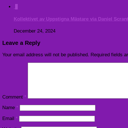
0
Kollektivet av Uppstigna Mästare via Daniel Scran
December 24, 2024
Leave a Reply
Your email address will not be published.
Required fields 
Comment
*
Name
*
Email
*