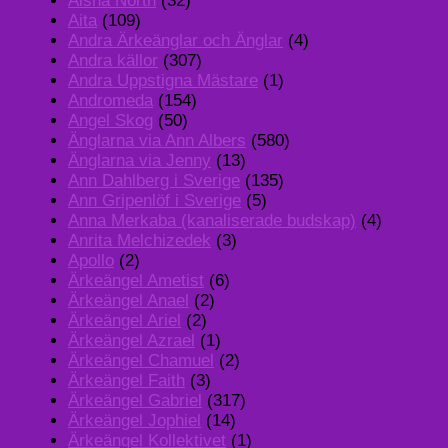
Aisha North
(32)
Aita
(109)
Andra Ärkeänglar och Änglar
(4)
Andra källor
(307)
Andra Uppstigna Mästare
(1)
Andromeda
(154)
Angel Skog
(50)
Änglarna via Ann Albers
(580)
Änglarna via Jenny
(13)
Ann Dahlberg i Sverige
(135)
Ann Gripenlöf i Sverige
(5)
Anna Merkaba (kanaliserade budskap)
(4)
Anrita Melchizedek
(3)
Apollo
(2)
Ärkeängel Ametist
(6)
Ärkeängel Anael
(2)
Ärkeängel Ariel
(2)
Ärkeängel Azrael
(1)
Ärkeängel Chamuel
(2)
Ärkeängel Faith
(3)
Ärkeängel Gabriel
(317)
Ärkeängel Jophiel
(14)
Ärkeängel Kollektivet
(1)