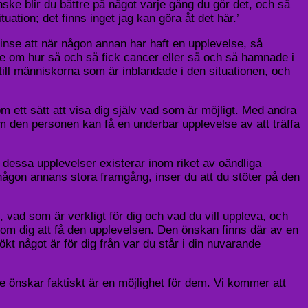
ske blir du bättre på något varje gång du gör det, och så
uation; det finns inget jag kan göra åt det här.’
inse att när någon annan har haft en upplevelse, så
lse om hur så och så fick cancer eller så och så hamnade i
till människorna som är inblandade i den situationen, och
 ett sätt att visa dig själv vad som är möjligt. Med andra
m den personen kan få en underbar upplevelse av att träffa
tt dessa upplevelser existerar inom riket av oändliga
m någon annans stora framgång, inser du att du stöter på den
vad som är verkligt för dig och vad du vill uppleva, och
 dig att få den upplevelsen. Den önskan finns där av en
ökt något är för dig från var du står i din nuvarande
et de önskar faktiskt är en möjlighet för dem. Vi kommer att