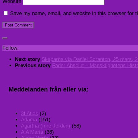
Website
Save my name, email, and website in this browser for 
Follow:
Next story
Skaparna via Daniel Scranton, 25 mars, 
Previous story
Fader Absolut – Mänsklighetens Histo
Meddelanden från eller via:
3I Atlas
(2)
Adama
(151)
Agartha (Inre Jorden)
(58)
AiA Maria
(36)