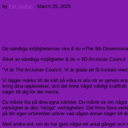
by
Per Staffan
·
March 25, 2025
De oändliga möjligheternas rike & du ∞The 9th Dimensional
Riket av oändliga möjligheter & du ∞ 9D Arcturian Council
“Vi är The Arcturian Council. Vi är glada att få kontakt med 
Vi lägger märke till de sätt på vilka ni alla rör er genom er
kring dina upplevelser, och det finns något väldigt kraftful
säger till dig för det mesta.
Du måste lita på dina egna känslor. Du måste se om något r
verklighet är den “riktiga” verkligheten. Det finns flera verkli
på din egen erfarenhet utöver vad någon annan säger till dig
Med andra ord, om du har gjort något ett antal gånger och inte