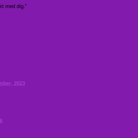
akt med dig.”
mber, 2023
6