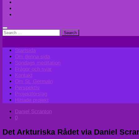
Perspektiv
Projektförslag
Hittade projekt
Search
for:
Startsida
Om denna sida
Söndags meditation
Frågor och svar
Kontakt
Om St. Germain
Perspektiv
Projektförslag
Hittade projekt
Daniel Scranton
0
Det Arkturiska Rådet via Daniel Scra