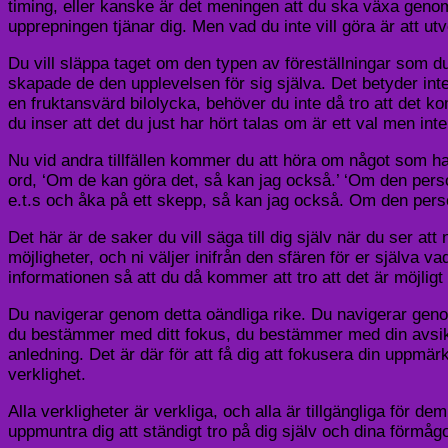
timing, eller kanske är det meningen att du ska växa genom 
upprepningen tjänar dig. Men vad du inte vill göra är att ut
Du vill släppa taget om den typen av föreställningar som d
skapade de den upplevelsen för sig själva. Det betyder inte
en fruktansvärd bilolycka, behöver du inte då tro att det 
du inser att det du just har hört talas om är ett val men inte
Nu vid andra tillfällen kommer du att höra om något som ha
ord, ‘Om de kan göra det, så kan jag också.’ ‘Om den perso
e.t.s och åka på ett skepp, så kan jag också. Om den pers
Det här är de saker du vill säga till dig själv när du ser at
möjligheter, och ni väljer inifrån den sfären för er själva
informationen så att du då kommer att tro att det är möjligt
Du navigerar genom detta oändliga rike. Du navigerar genom
du bestämmer med ditt fokus, du bestämmer med din avsik
anledning. Det är där för att få dig att fokusera din uppmär
verklighet.
Alla verkligheter är verkliga, och alla är tillgängliga för de
uppmuntra dig att ständigt tro på dig själv och dina förmågo