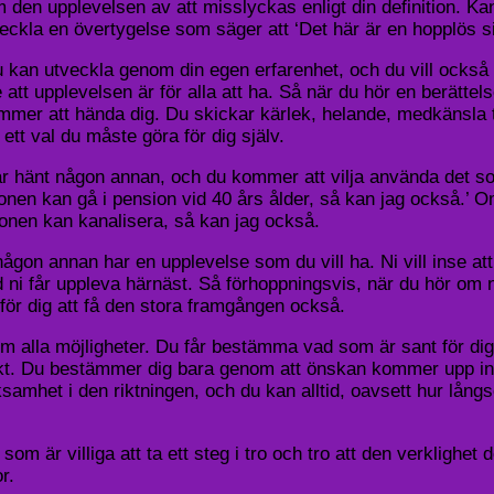
den upplevelsen av att misslyckas enligt din definition. Kan
veckla en övertygelse som säger att ‘Det här är en hopplös sit
u kan utveckla genom din egen erfarenhet, och du vill också 
 att upplevelsen är för alla att ha. Så när du hör en berätte
kommer att hända dig. Du skickar kärlek, helande, medkänsla 
 ett val du måste göra för dig själv.
r hänt någon annan, och du kommer att vilja använda det som
nen kan gå i pension vid 40 års ålder, så kan jag också.’ O
onen kan kanalisera, så kan jag också.
t någon annan har en upplevelse som du vill ha. Ni vill inse a
 vad ni får uppleva härnäst. Så förhoppningsvis, när du hör o
 för dig att få den stora framgången också.
 alla möjligheter. Du får bestämma vad som är sant för dig, 
t. Du bestämmer dig bara genom att önskan kommer upp inom
ksamhet i den riktningen, och du kan alltid, oavsett hur långs
m som är villiga att ta ett steg i tro och tro att den verkligh
r.