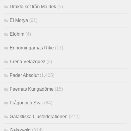
Drakfolket från Maldek
(5)
El Morya
(61)
Elohim
(4)
Enhörningarnas Rike
(17)
Erena Velazquez
(3)
Fader Absolut
(1,405)
Feernas Kungadöme
(15)
Frågor och Svar
(64)
Galaktiska Ljusfederationen
(272)
Galaxygirl
(314)