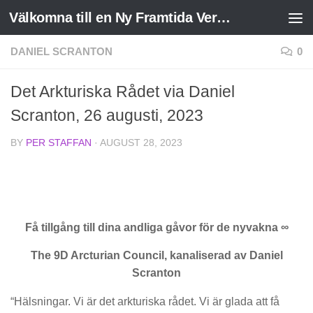
Välkomna till en Ny Framtida Verklighet
Skip to content
DANIEL SCRANTON
0
Det Arkturiska Rådet via Daniel
Scranton, 26 augusti, 2023
BY
PER STAFFAN
·
AUGUST 28, 2023
Få tillgång till dina andliga gåvor för de nyvakna ∞
The 9D Arcturian Council, kanaliserad av Daniel
Scranton
“Hälsningar. Vi är det arkturiska rådet. Vi är glada att få