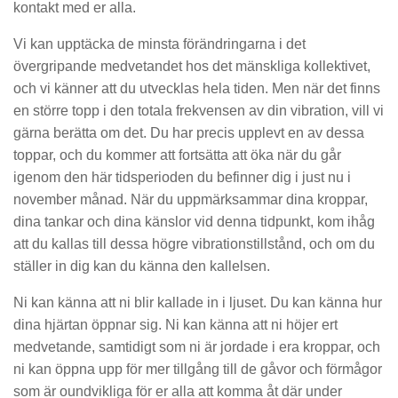
kontakt med er alla.
Vi kan upptäcka de minsta förändringarna i det
övergripande medvetandet hos det mänskliga kollektivet,
och vi känner att du utvecklas hela tiden. Men när det finns
en större topp i den totala frekvensen av din vibration, vill vi
gärna berätta om det. Du har precis upplevt en av dessa
toppar, och du kommer att fortsätta att öka när du går
igenom den här tidsperioden du befinner dig i just nu i
november månad. När du uppmärksammar dina kroppar,
dina tankar och dina känslor vid denna tidpunkt, kom ihåg
att du kallas till dessa högre vibrationstillstånd, och om du
ställer in dig kan du känna den kallelsen.
Ni kan känna att ni blir kallade in i ljuset. Du kan känna hur
dina hjärtan öppnar sig. Ni kan känna att ni höjer ert
medvetande, samtidigt som ni är jordade i era kroppar, och
ni kan öppna upp för mer tillgång till de gåvor och förmågor
som är oundvikliga för er alla att komma åt där under