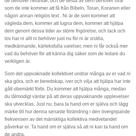
de behöver helande, och de flesta av dem behöver svar
som de inte kommer att få från Bibeln, Toran, Koranen eller
någon annan religiös text . Ni är de som kommer att
vägleda dem, kommer att lugna dem, kommer att hjälpa
dem genom dessa tider av större frigörelse, och tack och
lov har ni allt ni behöver just nu för ni är snälla,
medkännande, kärleksfulla varelser, men ni får också mer
vad du behöver för att känna dig säker som de ledare du
verkligen är.
Som det uppvaknade kollektivet undrar många av er vad ni
ska göra, och er beredskap, iver och vilja att hjälpa har inte
gått obemärkt förbi. Du kommer att hjälpa många, medan
du tålmodigt väntar på att deras uppvaknande upplevelser
ska utvecklas. Just nu, bara ta hand om er själva och lägg
märke till hur denna senaste förändring i den övergripande
frekvensen av det mänskliga kollektiva medvetandet
påverkar er. Ta hand om er själva så att ni kan ta hand om
de andra.