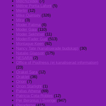
Melchizedek
(7)
Méline Portia Lafont
(5)
Merlin
(12)
Mike Quinsey
(326)
Mira
(3)
Moder Fatima
(6)
Moder Gaia
(110)
Moder Sekhmet
(11)
Moder/Fader Gud
(513)
Montague Keen
(92)
Nancy Tate (kanaliserade budskap)
(30)
Natalie Glasson
(175)
NESARA
(2)
Office of Poofness (ej kanaliserad information)
(23)
Orakel Sara
(12)
Oraklet
(36)
Orion
(7)
Orion Starlight
(1)
Pallas Athena
(69)
Patricia Cota-Robles
(12)
Per Beronius i Sverige
(947)
Plejaderna
(415)