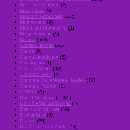
Berit von Scheven
(2)
Betelgeuse
(2)
Blossom Goodchild
(302)
Blue Avians
(9)
Blue Light Channeling
(1)
Börge Höglund
(5)
Brenda
(549)
Camilla Nilsson
(26)
Carina
(9)
Carina Davidsson
(6)
Cassiopeia
(1)
Chellea Wilder
(46)
Christina Norin
(2)
Christine Melieressee Hayden
(12)
Christine Preston
(1)
COBRA
(3)
Daniel Scranton
(1,031)
De Blå Fågelvarelserna
(7)
Delfin och Valriket
(16)
Djwhal Khul
(9)
Draken
(65)
Drakfolket från Maldek
(5)