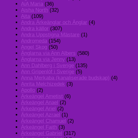
AiA Maria
(36)
Aisha North
(32)
Aita
(109)
Andra Ärkeänglar och Änglar
(4)
Andra källor
(307)
Andra Uppstigna Mästare
(1)
Andromeda
(154)
Angel Skog
(50)
Änglarna via Ann Albers
(580)
Änglarna via Jenny
(13)
Ann Dahlberg i Sverige
(135)
Ann Gripenlöf i Sverige
(5)
Anna Merkaba (kanaliserade budskap)
(4)
Anrita Melchizedek
(3)
Apollo
(2)
Ärkeängel Ametist
(6)
Ärkeängel Anael
(2)
Ärkeängel Ariel
(2)
Ärkeängel Azrael
(1)
Ärkeängel Chamuel
(2)
Ärkeängel Faith
(3)
Ärkeängel Gabriel
(317)