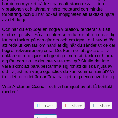
har du en mycket bättre chans att stanna kvar i den
vibrationen och känna mindre motstånd och mindre
förbittring, och du har också möjligheten att faktiskt njuta
av det du gör.
Och när du erbjuder en högre vibration, tenderar allt att
sköta sig självt. Så alla saker som du tror att du oroar dig
för och tänker på och går om och om igen i ditt huvud för
att reda ut kan tas om hand åt dig när du sänder ut de där
högre frekvensenergierna. Det kommer att göra ditt liv
enklare och roligare och ge dig mindre att tänka och oroa
dig för, och skulle det inte vara trevligt? Skulle det inte
vara skönt att bara bestämma sig för att du ska njuta av
ditt liv just nu i varje ögonblick du kan komma framåt? Vi
tror det, och det är därför vi har gett dig denna överföring.
Vi är Arcturian Council, och vi har njutit av att få kontakt
med er.”
Tweet
Share
Share