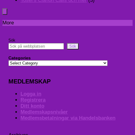
Yosef's Clarion Calls och mer
(3)
More
Sök
Sök
Categories
MEDLEMSKAP
Logga in
Registrera
Ditt konto
Medlemskapsnivåer
Medlemsbetalningar via Handelsbanken