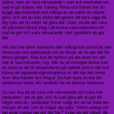
själva, men att vara närvarande i nuet och medveten om
vad ni gör kräver mer träning. Först och främst har du
byggt upp motstånd mot många av de saker du måste
göra, och om du kan ändra det genom att bara säga för
dig själv att du väljer att göra det i nuet, skulle det vara
ett jättestort första steg i att kunna vara medveten om
vad du gör och vara närvarande i det ögonblick du gör
det.
Allt som har blivit monotont eller tråkigt kan också bli mer
intressant och spännande om du låtsas att du gör det för
första gången. Man kan bli nyfiken på det även om det
inte är fascinerande i sig. När du till exempel diskar kan
du njuta av att få temperaturen på vattnet precis rätt och
känna de lugnande egenskaperna av det när det rinner
över dina händer och fingrar. Du kan njuta av hur din
tandborste kittlar ditt tandkött när du borstar tänderna.
Du kan öva på att vara mer närvarande och vara mer
medveten i allt du gör, och du kan göra allt du gör till
något som du i slutändan finner roligt om du tar med den
energin till det. Om du frågar dig själv, ‘Vilken energi vill
jag avge medan jag gör det här?’ innan du gör något, då