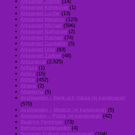
Ärkeängel Jophiel
(14)
Ärkeängel Kollektivet
(1)
Ärkeängel Lucifer
(13)
Ärkeängel Metatron
(123)
Ärkeängel Michael
(596)
Ärkeängel Nathanael
(2)
Ärkeängel Raphael
(74)
Ärkeängel Sandalfon
(5)
Ärkeängel Uriel
(83)
Ärkeängel Zadkiel
(48)
Arkturierna
(2,525)
Arthura
(1)
Ashira
(15)
Ashtar
(452)
Athena
(2)
Atlanterna
(5)
Avslöjanden – Bank och Valuta (ej kanaliserat)
(570)
Avslöjanden – Medicin (ej kanaliserat)
(5)
Avsöjanden – Politik (ej kanaliserat)
(42)
Beatrice Penninger
(73)
Befrielsemeddelanden
(4)
Benjamin Fulford (ej kanaliserat)
(104)