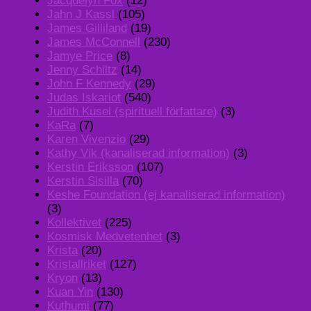
Jacquelyn Fox
(12)
Jahn J Kassl
(105)
James Gilliland
(19)
James McConnell
(230)
Jamye Price
(8)
Jenny Schiltz
(14)
John F Kennedy
(29)
Judas Iskariot
(540)
Judith Kusel (spirituell författare)
(3)
KaRa
(7)
Karen Vivenzio
(29)
Kathy Vik (kanaliserad information)
(3)
Kerstin Eriksson
(107)
Kerstin Sisilla
(70)
Keshe Foundation (ej kanaliserad information)
(3)
Kollektivet
(225)
Kosmisk Medvetenhet
(3)
Krista
(20)
Kristallriket
(127)
Kryon
(13)
Kuan Yin
(130)
Kuthumi
(77)