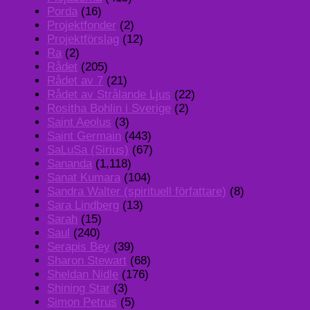
Porda
(16)
Projektfonder
(2)
Projektförslag
(12)
Ra
(2)
Rådet
(205)
Rådet av 7
(21)
Rådet av Strålande Ljus
(22)
Rositha Bohlin i Sverige
(2)
Saint Aeolus
(3)
Saint Germain
(443)
SaLuSa (Sirius)
(67)
Sananda
(1,118)
Sanat Kumara
(104)
Sandra Walter (spirituell författare)
(8)
Sara Lindberg
(13)
Sarah
(15)
Saul
(240)
Serapis Bey
(39)
Sharon Stewart
(68)
Sheldan Nidle
(176)
Shining Star
(3)
Simon Petrus
(5)