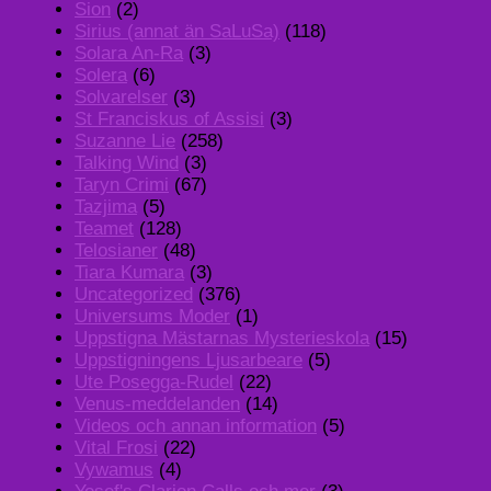
Sion
(2)
Sirius (annat än SaLuSa)
(118)
Solara An-Ra
(3)
Solera
(6)
Solvarelser
(3)
St Franciskus of Assisi
(3)
Suzanne Lie
(258)
Talking Wind
(3)
Taryn Crimi
(67)
Tazjima
(5)
Teamet
(128)
Telosianer
(48)
Tiara Kumara
(3)
Uncategorized
(376)
Universums Moder
(1)
Uppstigna Mästarnas Mysterieskola
(15)
Uppstigningens Ljusarbeare
(5)
Ute Posegga-Rudel
(22)
Venus-meddelanden
(14)
Videos och annan information
(5)
Vital Frosi
(22)
Vywamus
(4)