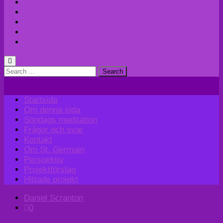
Kontakt
Om St. Germain
Perspektiv
Projektförslag
Hittade projekt
Search
for:
Startsida
Om denna sida
Söndags meditation
Frågor och svar
Kontakt
Om St. Germain
Perspektiv
Projektförslag
Hittade projekt
Daniel Scranton
0