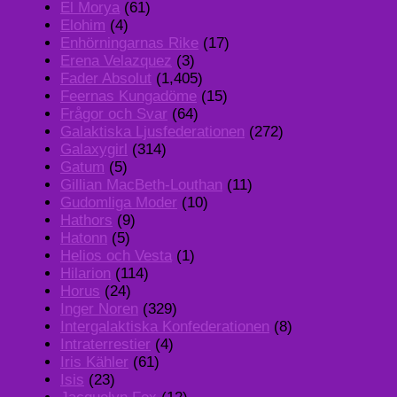
El Morya
(61)
Elohim
(4)
Enhörningarnas Rike
(17)
Erena Velazquez
(3)
Fader Absolut
(1,405)
Feernas Kungadöme
(15)
Frågor och Svar
(64)
Galaktiska Ljusfederationen
(272)
Galaxygirl
(314)
Gatum
(5)
Gillian MacBeth-Louthan
(11)
Gudomliga Moder
(10)
Hathors
(9)
Hatonn
(5)
Helios och Vesta
(1)
Hilarion
(114)
Horus
(24)
Inger Noren
(329)
Intergalaktiska Konfederationen
(8)
Intraterrestier
(4)
Iris Kähler
(61)
Isis
(23)