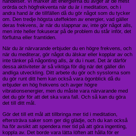
händelser. Vi märker att energierna du avger är de mest
orörda och högfrekventa när du är i meditation, och i
andra hand är de tillfällen då du gör något som du tycker
om. Den tredje högsta uteffekten av energier, vad gäller
deras frekvens, är när du slappnar av, inte gör något alls,
men inte heller fokuserar på de problem du står inför, det
förflutna eller framtiden.
När du är närvarande erbjuder du en högre frekvens, och
när du mediterar, gör något du älskar eller kopplar av och
inte tänker på någonting alls, är du i nuet. Det är därför
dessa aktiviteter är så viktiga för dig när det gäller din
andliga utveckling. Ditt arbete du gör och sysslorna som
du gör runt ditt hem kan också vara ögonblick då du
erbjuder en hög frekvens och avger högre
vibrationsenergier, men du måste vara närvarande med
det du gör för att det ska vara fall. Och så kan du göra
det till ditt mål.
Gör det till ett mål att tillbringa mer tid i meditation,
eftersträva saker som ger dig glädje, och du kan också
ha för avsikt att spendera mer tid på att göra ingenting,
koppla av. Det borde vara lätta löften att hålla för er