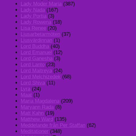
Lady Moder Maria
(387)
Lady Nada
(167)
Lady Portia
(3)
Lady Rowena
(18)
Lisa Renee
(20)
Ljusarbetarmöten
(37)
Ljusvärdinnan
(1)
Lord Buddha
(40)
Lord Emanuel
(12)
Lord Ganesha
(3)
Lord Lanto
(23)
Lord Maitreya
(24)
Lord Melchizedek
(68)
Lord Shiva
(11)
Lyra
(24)
Maat
(1)
Maria Magdalena
(209)
Maryann Rada
(8)
Matt Kahn
(19)
Matthew Ward
(135)
Meddelande från Per Staffan
(62)
Meditationer
(348)