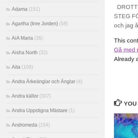
DROTTN
Adama
(151)
STEG FÖR
Agartha (Inre Jorden)
(58)
och jag 
AiA Maria
(36)
This con
Gå med 
Aisha North
(32)
Already
Aita
(109)
Andra Ärkeänglar och Änglar
(4)
Andra källor
(307)
YOU 
Andra Uppstigna Mästare
(1)
Andromeda
(154)