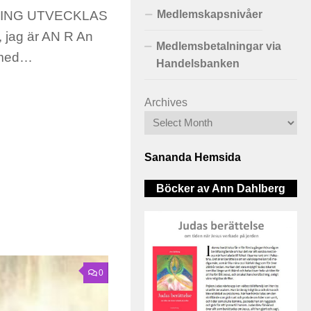
RING UTVECKLAS
Medlemskapsnivåer
 jag är AN R An
Medlemsbetalningar via
d med…
Handelsbanken
Archives
Sananda Hemsida
Böcker av Ann Dahlberg
0