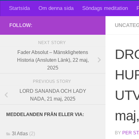
Startsida
Om denna sida
Söndags meditation
F
UNCATEG
FOLLOW:
NEXT STORY
DRO
Fader Absolut – Mänsklighetens
Historia (Ansluten Länk), 22 maj,
2025
HUR
PREVIOUS STORY
UTV
LORD SANANDA OCH LADY
NADA, 21 maj, 2025
maj
MEDDELANDEN FRÅN ELLER VIA:
BY
PER S
3I Atlas
(2)