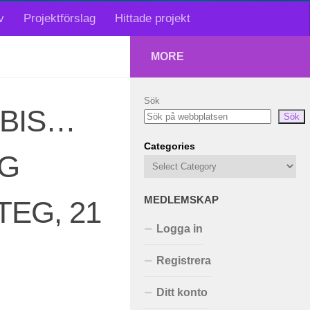
v
Projektförslag
Hittade projekt
MORE
Sök
UBIS…
Sök
Categories
NG
MEDLEMSKAP
EG, 21
Logga in
Registrera
Ditt konto