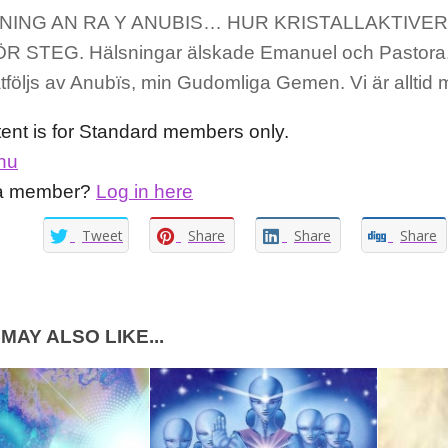
ING AN RA Y ANUBIS… HUR KRISTALLAKTIVE
 STEG. Hälsningar älskade Emanuel och Pastora,
åtföljs av Anubïs, min Gudomliga Gemen. Vi är allti
tent is for Standard members only.
nu
 a member?
Log in here
Tweet
Share
Share
Share
MAY ALSO LIKE...