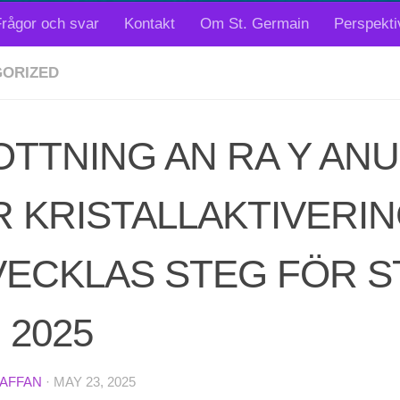
rågor och svar
Kontakt
Om St. Germain
Perspekti
ORIZED
TTNING AN RA Y AN
 KRISTALLAKTIVERI
ECKLAS STEG FÖR ST
, 2025
TAFFAN
·
MAY 23, 2025