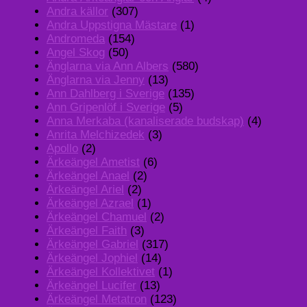
Andra källor
(307)
Andra Uppstigna Mästare
(1)
Andromeda
(154)
Angel Skog
(50)
Änglarna via Ann Albers
(580)
Änglarna via Jenny
(13)
Ann Dahlberg i Sverige
(135)
Ann Gripenlöf i Sverige
(5)
Anna Merkaba (kanaliserade budskap)
(4)
Anrita Melchizedek
(3)
Apollo
(2)
Ärkeängel Ametist
(6)
Ärkeängel Anael
(2)
Ärkeängel Ariel
(2)
Ärkeängel Azrael
(1)
Ärkeängel Chamuel
(2)
Ärkeängel Faith
(3)
Ärkeängel Gabriel
(317)
Ärkeängel Jophiel
(14)
Ärkeängel Kollektivet
(1)
Ärkeängel Lucifer
(13)
Ärkeängel Metatron
(123)