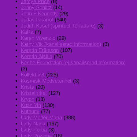
Jamye Price
(8)
Jenny Schiltz
(14)
John F Kennedy
(29)
Judas Iskariot
(540)
Judith Kusel (spirituell författare)
(3)
KaRa
(7)
Karen Vivenzio
(29)
Kathy Vik (kanaliserad information)
(3)
Kerstin Eriksson
(107)
Kerstin Sisilla
(70)
Keshe Foundation (ej kanaliserad information)
(3)
Kollektivet
(225)
Kosmisk Medvetenhet
(3)
Krista
(20)
Kristallriket
(127)
Kryon
(13)
Kuan Yin
(130)
Kuthumi
(77)
Lady Moder Maria
(388)
Lady Nada
(167)
Lady Portia
(3)
Lady Rowena
(18)