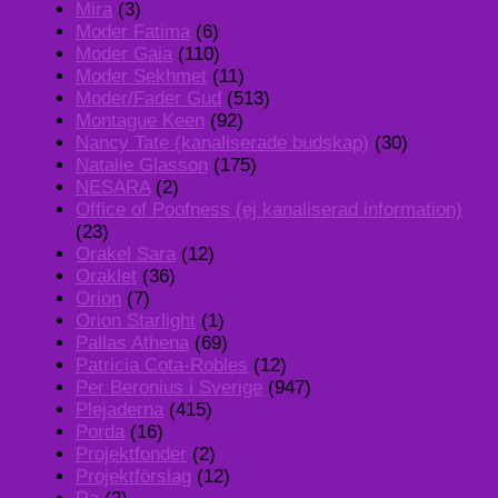
Mira
(3)
Moder Fatima
(6)
Moder Gaia
(110)
Moder Sekhmet
(11)
Moder/Fader Gud
(513)
Montague Keen
(92)
Nancy Tate (kanaliserade budskap)
(30)
Natalie Glasson
(175)
NESARA
(2)
Office of Poofness (ej kanaliserad information)
(23)
Orakel Sara
(12)
Oraklet
(36)
Orion
(7)
Orion Starlight
(1)
Pallas Athena
(69)
Patricia Cota-Robles
(12)
Per Beronius i Sverige
(947)
Plejaderna
(415)
Porda
(16)
Projektfonder
(2)
Projektförslag
(12)