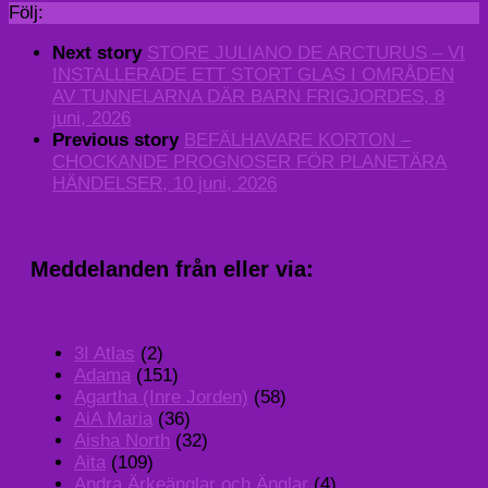
Följ:
Next story
STORE JULIANO DE ARCTURUS – VI
INSTALLERADE ETT STORT GLAS I OMRÅDEN
AV TUNNELARNA DÄR BARN FRIGJORDES, 8
juni, 2026
Previous story
BEFÄLHAVARE KORTON –
CHOCKANDE PROGNOSER FÖR PLANETÄRA
HÄNDELSER, 10 juni, 2026
Meddelanden från eller via:
3I Atlas
(2)
Adama
(151)
Agartha (Inre Jorden)
(58)
AiA Maria
(36)
Aisha North
(32)
Aita
(109)
Andra Ärkeänglar och Änglar
(4)