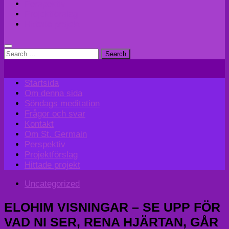
Perspektiv
Projektförslag
Hittade projekt
Search
for:
Startsida
Om denna sida
Söndags meditation
Frågor och svar
Kontakt
Om St. Germain
Perspektiv
Projektförslag
Hittade projekt
Uncategorized
ELOHIM VISNINGAR – SE UPP FÖR
VAD NI SER, RENA HJÄRTAN, GÅR