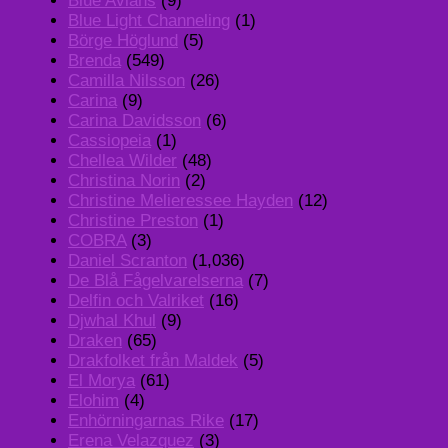
Blue Avians
(9)
Blue Light Channeling
(1)
Börge Höglund
(5)
Brenda
(549)
Camilla Nilsson
(26)
Carina
(9)
Carina Davidsson
(6)
Cassiopeia
(1)
Chellea Wilder
(48)
Christina Norin
(2)
Christine Melieressee Hayden
(12)
Christine Preston
(1)
COBRA
(3)
Daniel Scranton
(1,036)
De Blå Fågelvarelserna
(7)
Delfin och Valriket
(16)
Djwhal Khul
(9)
Draken
(65)
Drakfolket från Maldek
(5)
El Morya
(61)
Elohim
(4)
Enhörningarnas Rike
(17)
Erena Velazquez
(3)