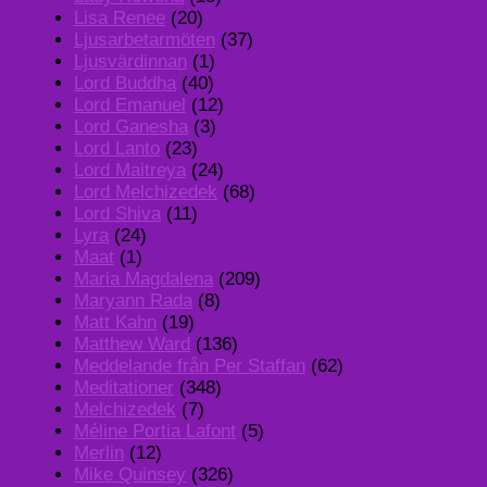
Lisa Renee
(20)
Ljusarbetarmöten
(37)
Ljusvärdinnan
(1)
Lord Buddha
(40)
Lord Emanuel
(12)
Lord Ganesha
(3)
Lord Lanto
(23)
Lord Maitreya
(24)
Lord Melchizedek
(68)
Lord Shiva
(11)
Lyra
(24)
Maat
(1)
Maria Magdalena
(209)
Maryann Rada
(8)
Matt Kahn
(19)
Matthew Ward
(136)
Meddelande från Per Staffan
(62)
Meditationer
(348)
Melchizedek
(7)
Méline Portia Lafont
(5)
Merlin
(12)
Mike Quinsey
(326)