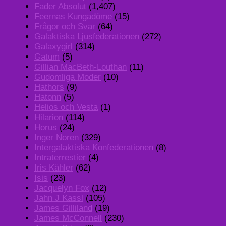
Fader Absolut
(1,407)
Feernas Kungadöme
(15)
Frågor och Svar
(64)
Galaktiska Ljusfederationen
(272)
Galaxygirl
(314)
Gatum
(5)
Gillian MacBeth-Louthan
(11)
Gudomliga Moder
(10)
Hathors
(9)
Hatonn
(5)
Helios och Vesta
(1)
Hilarion
(114)
Horus
(24)
Inger Noren
(329)
Intergalaktiska Konfederationen
(8)
Intraterrestier
(4)
Iris Kähler
(62)
Isis
(23)
Jacquelyn Fox
(12)
Jahn J Kassl
(105)
James Gilliland
(19)
James McConnell
(230)