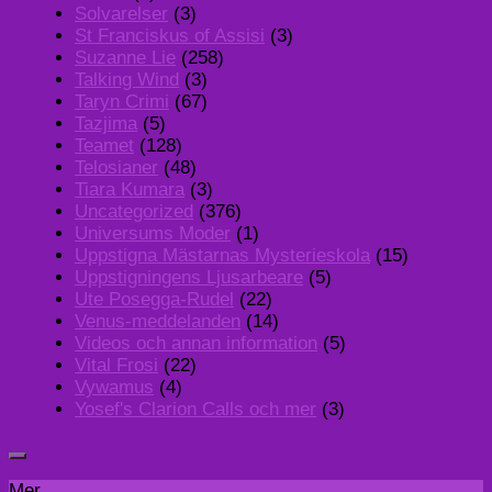
Solvarelser
(3)
St Franciskus of Assisi
(3)
Suzanne Lie
(258)
Talking Wind
(3)
Taryn Crimi
(67)
Tazjima
(5)
Teamet
(128)
Telosianer
(48)
Tiara Kumara
(3)
Uncategorized
(376)
Universums Moder
(1)
Uppstigna Mästarnas Mysterieskola
(15)
Uppstigningens Ljusarbeare
(5)
Ute Posegga-Rudel
(22)
Venus-meddelanden
(14)
Videos och annan information
(5)
Vital Frosi
(22)
Vywamus
(4)
Yosef's Clarion Calls och mer
(3)
Mer