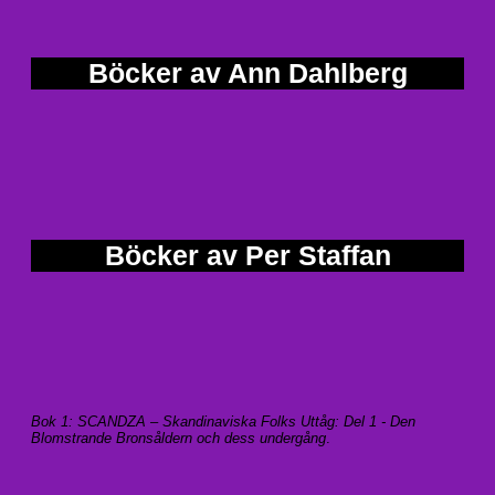
Böcker av Ann Dahlberg
Böcker av Per Staffan
Bok 1: SCANDZA – Skandinaviska Folks Uttåg: Del 1 - Den
Blomstrande Bronsåldern och dess undergång
.