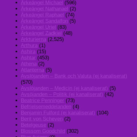
Ärkeängel Michael
(596)
Ärkeängel Nathanael
(2)
Ärkeängel Raphael
(74)
Ärkeängel Sandalfon
(5)
Ärkeängel Uriel
(83)
Ärkeängel Zadkiel
(48)
Arkturierna
(2,525)
Arthura
(1)
Ashira
(15)
Ashtar
(453)
Athena
(2)
Atlanterna
(5)
Avslöjanden – Bank och Valuta (ej kanaliserat)
(570)
Avslöjanden – Medicin (ej kanaliserat)
(5)
Avsöjanden – Politik (ej kanaliserat)
(42)
Beatrice Penninger
(73)
Befrielsemeddelanden
(4)
Benjamin Fulford (ej kanaliserat)
(104)
Berit von Scheven
(2)
Betelgeuse
(2)
Blossom Goodchild
(302)