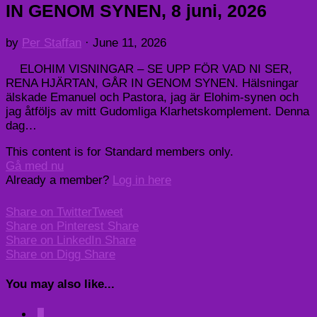
IN GENOM SYNEN, 8 juni, 2026
by
Per Staffan
·
June 11, 2026
ELOHIM VISNINGAR – SE UPP FÖR VAD NI SER,
RENA HJÄRTAN, GÅR IN GENOM SYNEN. Hälsningar
älskade Emanuel och Pastora, jag är Elohim-synen och
jag åtföljs av mitt Gudomliga Klarhetskomplement. Denna
dag…
This content is for Standard members only.
Gå med nu
Already a member?
Log in here
Share on Twitter
Tweet
Share on Pinterest
Share
Share on LinkedIn
Share
Share on Digg
Share
You may also like...
0