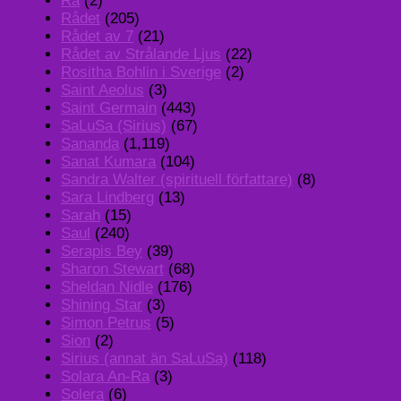
Ra
(2)
Rådet
(205)
Rådet av 7
(21)
Rådet av Strålande Ljus
(22)
Rositha Bohlin i Sverige
(2)
Saint Aeolus
(3)
Saint Germain
(443)
SaLuSa (Sirius)
(67)
Sananda
(1,119)
Sanat Kumara
(104)
Sandra Walter (spirituell författare)
(8)
Sara Lindberg
(13)
Sarah
(15)
Saul
(240)
Serapis Bey
(39)
Sharon Stewart
(68)
Sheldan Nidle
(176)
Shining Star
(3)
Simon Petrus
(5)
Sion
(2)
Sirius (annat än SaLuSa)
(118)
Solara An-Ra
(3)
Solera
(6)