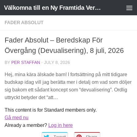
Välkomna till en Ny Framtida Verklighet
Skip to content
FADER ABSOLUT
Fader Absolut – Beredskap För
Övergång (Devualisering), 8 juli, 2026
BY
PER STAFFAN
·
JULY 8, 2026
Hej, mina kära älskade barn! I fortsättning på mitt tidigare
budskap idag vill jag berätta mer i detalj om vad som döljer
sig bakom ett sådant koncept som “devualisering”. Ordlig
uttryckt betyder det “att…
This content is for Standard members only.
Gå med nu
Already a member?
Log in here
Tweet
Share