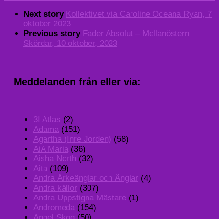
Next story
Kollektivet via Caroline Oceana Ryan, 7
oktober 2023
Previous story
Fader Absolut – Mellanöstern
Skördar, 10 oktober, 2023
Meddelanden från eller via:
3I Atlas
(2)
Adama
(151)
Agartha (Inre Jorden)
(58)
AiA Maria
(36)
Aisha North
(32)
Aita
(109)
Andra Ärkeänglar och Änglar
(4)
Andra källor
(307)
Andra Uppstigna Mästare
(1)
Andromeda
(154)
Angel Skog
(50)