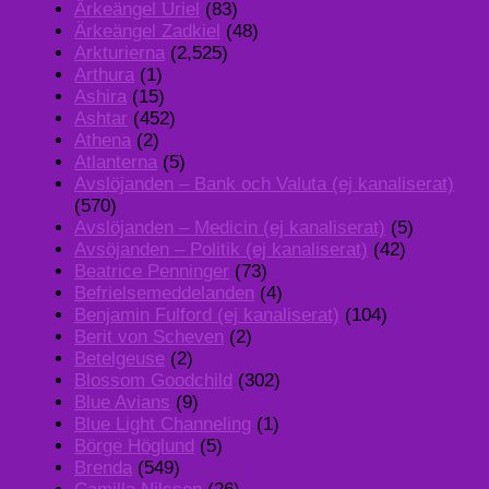
Ärkeängel Uriel
(83)
Ärkeängel Zadkiel
(48)
Arkturierna
(2,525)
Arthura
(1)
Ashira
(15)
Ashtar
(452)
Athena
(2)
Atlanterna
(5)
Avslöjanden – Bank och Valuta (ej kanaliserat)
(570)
Avslöjanden – Medicin (ej kanaliserat)
(5)
Avsöjanden – Politik (ej kanaliserat)
(42)
Beatrice Penninger
(73)
Befrielsemeddelanden
(4)
Benjamin Fulford (ej kanaliserat)
(104)
Berit von Scheven
(2)
Betelgeuse
(2)
Blossom Goodchild
(302)
Blue Avians
(9)
Blue Light Channeling
(1)
Börge Höglund
(5)
Brenda
(549)