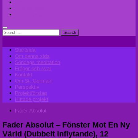
Perspektiv
Projektförslag
Hittade projekt
Search
for:
Startsida
Om denna sida
Söndags meditation
Frågor och svar
Kontakt
Om St. Germain
Perspektiv
Projektförslag
Hittade projekt
Fader Absolut
Fader Absolut – Fönster Mot En Ny
Värld (Dubbelt Inflytande), 12