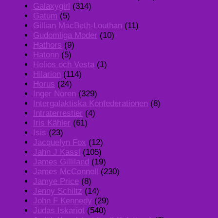
Galaxygirl
(314)
Gatum
(5)
Gillian MacBeth-Louthan
(11)
Gudomliga Moder
(10)
Hathors
(9)
Hatonn
(5)
Helios och Vesta
(1)
Hilarion
(114)
Horus
(24)
Inger Noren
(329)
Intergalaktiska Konfederationen
(8)
Intraterrestier
(4)
Iris Kähler
(61)
Isis
(23)
Jacquelyn Fox
(12)
Jahn J Kassl
(105)
James Gilliland
(19)
James McConnell
(230)
Jamye Price
(8)
Jenny Schiltz
(14)
John F Kennedy
(29)
Judas Iskariot
(540)