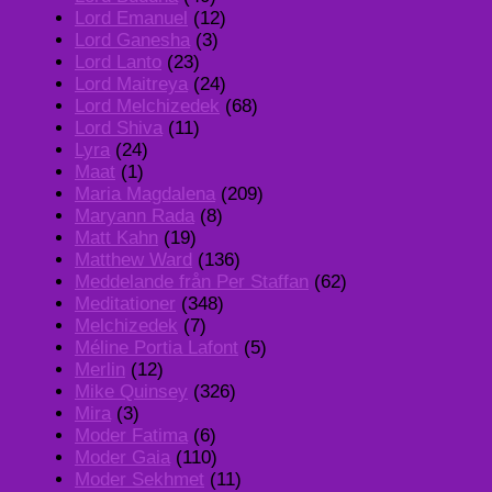
Lord Emanuel
(12)
Lord Ganesha
(3)
Lord Lanto
(23)
Lord Maitreya
(24)
Lord Melchizedek
(68)
Lord Shiva
(11)
Lyra
(24)
Maat
(1)
Maria Magdalena
(209)
Maryann Rada
(8)
Matt Kahn
(19)
Matthew Ward
(136)
Meddelande från Per Staffan
(62)
Meditationer
(348)
Melchizedek
(7)
Méline Portia Lafont
(5)
Merlin
(12)
Mike Quinsey
(326)
Mira
(3)
Moder Fatima
(6)
Moder Gaia
(110)
Moder Sekhmet
(11)