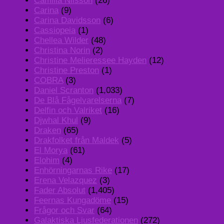
Camilla Nilsson
(26)
Carina
(9)
Carina Davidsson
(6)
Cassiopeia
(1)
Chellea Wilder
(48)
Christina Norin
(2)
Christine Melieressee Hayden
(12)
Christine Preston
(1)
COBRA
(3)
Daniel Scranton
(1,033)
De Blå Fågelvarelserna
(7)
Delfin och Valriket
(16)
Djwhal Khul
(9)
Draken
(65)
Drakfolket från Maldek
(5)
El Morya
(61)
Elohim
(4)
Enhörningarnas Rike
(17)
Erena Velazquez
(3)
Fader Absolut
(1,405)
Feernas Kungadöme
(15)
Frågor och Svar
(64)
Galaktiska Ljusfederationen
(272)