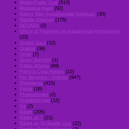
Moder/Fader Gud
(513)
Montague Keen
(92)
Nancy Tate (kanaliserade budskap)
(30)
Natalie Glasson
(175)
NESARA
(2)
Office of Poofness (ej kanaliserad information)
(23)
Orakel Sara
(12)
Oraklet
(36)
Orion
(7)
Orion Starlight
(1)
Pallas Athena
(69)
Patricia Cota-Robles
(12)
Per Beronius i Sverige
(947)
Plejaderna
(415)
Porda
(16)
Projektfonder
(2)
Projektförslag
(12)
Ra
(2)
Rådet
(205)
Rådet av 7
(21)
Rådet av Strålande Ljus
(22)