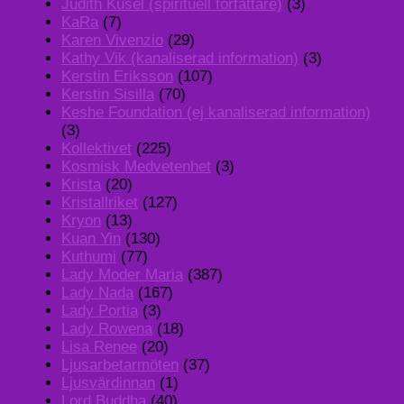
Judith Kusel (spirituell författare)
(3)
KaRa
(7)
Karen Vivenzio
(29)
Kathy Vik (kanaliserad information)
(3)
Kerstin Eriksson
(107)
Kerstin Sisilla
(70)
Keshe Foundation (ej kanaliserad information)
(3)
Kollektivet
(225)
Kosmisk Medvetenhet
(3)
Krista
(20)
Kristallriket
(127)
Kryon
(13)
Kuan Yin
(130)
Kuthumi
(77)
Lady Moder Maria
(387)
Lady Nada
(167)
Lady Portia
(3)
Lady Rowena
(18)
Lisa Renee
(20)
Ljusarbetarmöten
(37)
Ljusvärdinnan
(1)
Lord Buddha
(40)