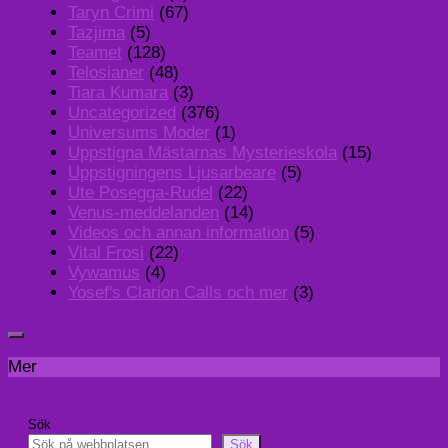
Taryn Crimi
(67)
Tazjima
(5)
Teamet
(128)
Telosianer
(48)
Tiara Kumara
(3)
Uncategorized
(376)
Universums Moder
(1)
Uppstigna Mästarnas Mysterieskola
(15)
Uppstigningens Ljusarbeare
(5)
Ute Posegga-Rudel
(22)
Venus-meddelanden
(14)
Videos och annan information
(5)
Vital Frosi
(22)
Vywamus
(4)
Yosef's Clarion Calls och mer
(3)
Mer
Sök
Sök