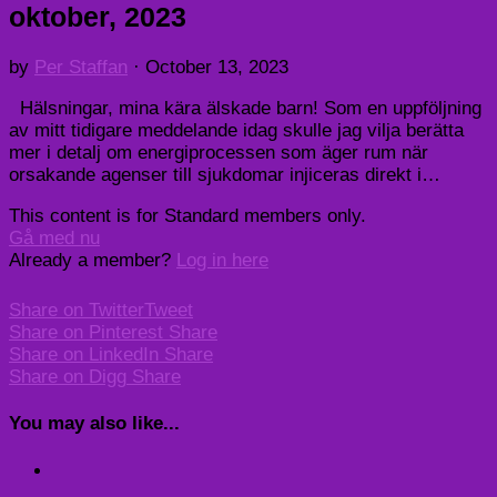
oktober, 2023
by
Per Staffan
·
October 13, 2023
Hälsningar, mina kära älskade barn! Som en uppföljning
av mitt tidigare meddelande idag skulle jag vilja berätta
mer i detalj om energiprocessen som äger rum när
orsakande agenser till sjukdomar injiceras direkt i…
This content is for Standard members only.
Gå med nu
Already a member?
Log in here
Share on Twitter
Tweet
Share on Pinterest
Share
Share on LinkedIn
Share
Share on Digg
Share
You may also like...