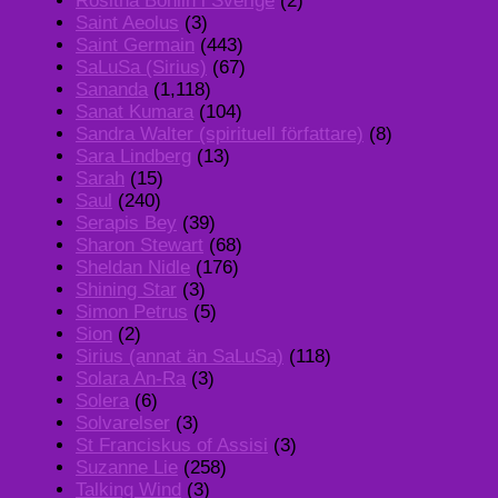
Rositha Bohlin i Sverige
(2)
Saint Aeolus
(3)
Saint Germain
(443)
SaLuSa (Sirius)
(67)
Sananda
(1,118)
Sanat Kumara
(104)
Sandra Walter (spirituell författare)
(8)
Sara Lindberg
(13)
Sarah
(15)
Saul
(240)
Serapis Bey
(39)
Sharon Stewart
(68)
Sheldan Nidle
(176)
Shining Star
(3)
Simon Petrus
(5)
Sion
(2)
Sirius (annat än SaLuSa)
(118)
Solara An-Ra
(3)
Solera
(6)
Solvarelser
(3)
St Franciskus of Assisi
(3)
Suzanne Lie
(258)
Talking Wind
(3)