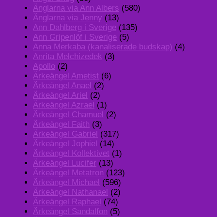
Änglarna via Ann Albers
(580)
Änglarna via Jenny
(13)
Ann Dahlberg i Sverige
(135)
Ann Gripenlöf i Sverige
(5)
Anna Merkaba (kanaliserade budskap)
(4)
Anrita Melchizedek
(3)
Apollo
(2)
Ärkeängel Ametist
(6)
Ärkeängel Anael
(2)
Ärkeängel Ariel
(2)
Ärkeängel Azrael
(1)
Ärkeängel Chamuel
(2)
Ärkeängel Faith
(3)
Ärkeängel Gabriel
(317)
Ärkeängel Jophiel
(14)
Ärkeängel Kollektivet
(1)
Ärkeängel Lucifer
(13)
Ärkeängel Metatron
(123)
Ärkeängel Michael
(596)
Ärkeängel Nathanael
(2)
Ärkeängel Raphael
(74)
Ärkeängel Sandalfon
(5)