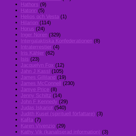
Hathors
(9)
Hatonn
(5)
Helios och Vesta
(1)
Hilarion
(114)
Horus
(24)
Inger Noren
(329)
Intergalaktiska Konfederationen
(8)
Intraterrestier
(4)
Iris Kähler
(62)
Isis
(23)
Jacquelyn Fox
(12)
Jahn J Kassl
(105)
James Gilliland
(19)
James McConnell
(230)
Jamye Price
(8)
Jenny Schiltz
(14)
John F Kennedy
(29)
Judas Iskariot
(540)
Judith Kusel (spirituell författare)
(3)
KaRa
(7)
Karen Vivenzio
(29)
Kathy Vik (kanaliserad information)
(3)