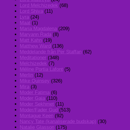
Lord Melchizedek
(68)
Lord Shiva
(11)
Lyra
(24)
Maat
(1)
Maria Magdalena
(209)
Maryann Rada
(8)
Matt Kahn
(19)
Matthew Ward
(136)
Meddelande från Per Staffan
(62)
Meditationer
(348)
Melchizedek
(7)
Méline Portia Lafont
(5)
Merlin
(12)
Mike Quinsey
(326)
Mira
(3)
Moder Fatima
(6)
Moder Gaia
(110)
Moder Sekhmet
(11)
Moder/Fader Gud
(513)
Montague Keen
(92)
Nancy Tate (kanaliserade budskap)
(30)
Natalie Glasson
(175)