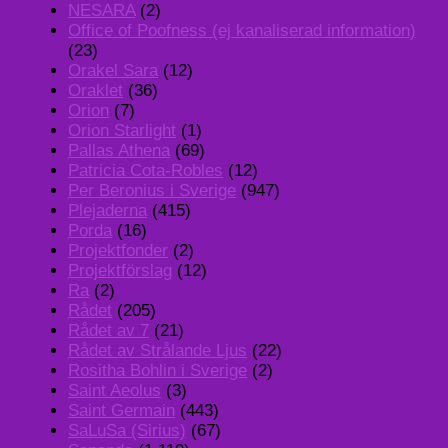
NESARA
(2)
Office of Poofness (ej kanaliserad information)
(23)
Orakel Sara
(12)
Oraklet
(36)
Orion
(7)
Orion Starlight
(1)
Pallas Athena
(69)
Patricia Cota-Robles
(12)
Per Beronius i Sverige
(947)
Plejaderna
(415)
Porda
(16)
Projektfonder
(2)
Projektförslag
(12)
Ra
(2)
Rådet
(205)
Rådet av 7
(21)
Rådet av Strålande Ljus
(22)
Rositha Bohlin i Sverige
(2)
Saint Aeolus
(3)
Saint Germain
(443)
SaLuSa (Sirius)
(67)