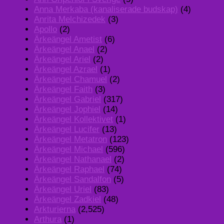
Anna Merkaba (kanaliserade budskap)
(4)
Anrita Melchizedek
(3)
Apollo
(2)
Ärkeängel Ametist
(6)
Ärkeängel Anael
(2)
Ärkeängel Ariel
(2)
Ärkeängel Azrael
(1)
Ärkeängel Chamuel
(2)
Ärkeängel Faith
(3)
Ärkeängel Gabriel
(317)
Ärkeängel Jophiel
(14)
Ärkeängel Kollektivet
(1)
Ärkeängel Lucifer
(13)
Ärkeängel Metatron
(123)
Ärkeängel Michael
(596)
Ärkeängel Nathanael
(2)
Ärkeängel Raphael
(74)
Ärkeängel Sandalfon
(5)
Ärkeängel Uriel
(83)
Ärkeängel Zadkiel
(48)
Arkturierna
(2,525)
Arthura
(1)