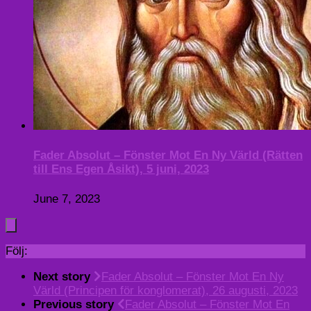
Fader Absolut – Fönster Mot En Ny Värld (Rätten
till Ens Egen Åsikt), 5 juni, 2023
June 7, 2023
Följ:
Next story
Fader Absolut – Fönster Mot En Ny
Värld (Principen för konglomerat), 26 augusti, 2023
Previous story
Fader Absolut – Fönster Mot En