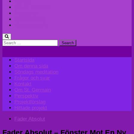
Kontakt
Om St. Germain
Perspektiv
Projektförslag
Hittade projekt
Search
for:
Startsida
Om denna sida
Söndags meditation
Frågor och svar
Kontakt
Om St. Germain
Perspektiv
Projektförslag
Hittade projekt
Fader Absolut
Fader Absolut – Fönster Mot En Ny