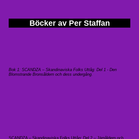
Böcker av Per Staffan
Bok 1: SCANDZA – Skandinaviska Folks Uttåg: Del 1 - Den
Blomstrande Bronsåldern och dess undergång
.
SCANDZA – Skandinaviska Folks Uttåg: Del 2 – Järnåldern och