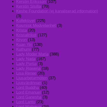
Kerstin Eriksson
(107)
Kerstin Sisilla
(70)
Keshe Foundation (ej kanaliserad information)
(3)
Kollektivet
(225)
Kosmisk Medvetenhet
(3)
Krista
(20)
Kristallriket
(127)
Kryon
(13)
Kuan Yin
(130)
Kuthumi
(77)
Lady Moder Maria
(388)
Lady Nada
(167)
Lady Portia
(3)
Lady Rowena
(18)
Lisa Renee
(20)
Ljusarbetarmöten
(37)
Ljusvärdinnan
(1)
Lord Buddha
(40)
Lord Emanuel
(12)
Lord Ganesha
(3)
Lord Lanto
(23)
Lord Maitreya
(24)