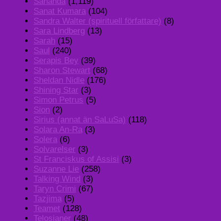
Sananda
(1,119)
Sanat Kumara
(104)
Sandra Walter (spirituell författare)
(8)
Sara Lindberg
(13)
Sarah
(15)
Saul
(240)
Serapis Bey
(39)
Sharon Stewart
(68)
Sheldan Nidle
(176)
Shining Star
(3)
Simon Petrus
(5)
Sion
(2)
Sirius (annat än SaLuSa)
(118)
Solara An-Ra
(3)
Solera
(6)
Solvarelser
(3)
St Franciskus of Assisi
(3)
Suzanne Lie
(258)
Talking Wind
(3)
Taryn Crimi
(67)
Tazjima
(5)
Teamet
(128)
Telosianer
(48)