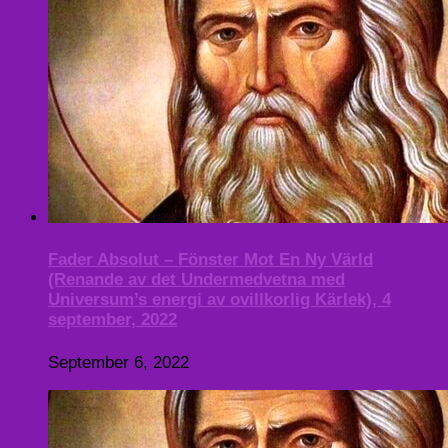
Fader Absolut – Fönster Mot En Ny Värld
(Renande av det Undermedvetna med
Universum’s energi av ovillkorlig Kärlek), 4
september, 2022
September 6, 2022