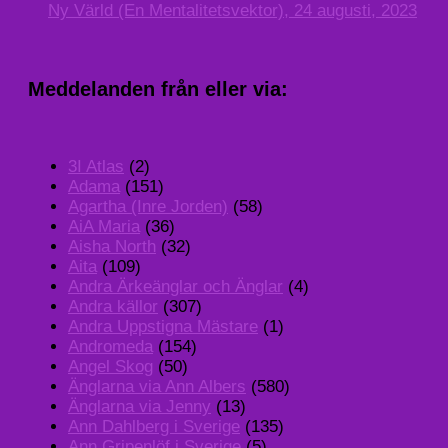
Ny Värld (En Mentalitetsvektor), 24 augusti, 2023
Meddelanden från eller via:
3I Atlas
(2)
Adama
(151)
Agartha (Inre Jorden)
(58)
AiA Maria
(36)
Aisha North
(32)
Aita
(109)
Andra Ärkeänglar och Änglar
(4)
Andra källor
(307)
Andra Uppstigna Mästare
(1)
Andromeda
(154)
Angel Skog
(50)
Änglarna via Ann Albers
(580)
Änglarna via Jenny
(13)
Ann Dahlberg i Sverige
(135)
Ann Gripenlöf i Sverige
(5)