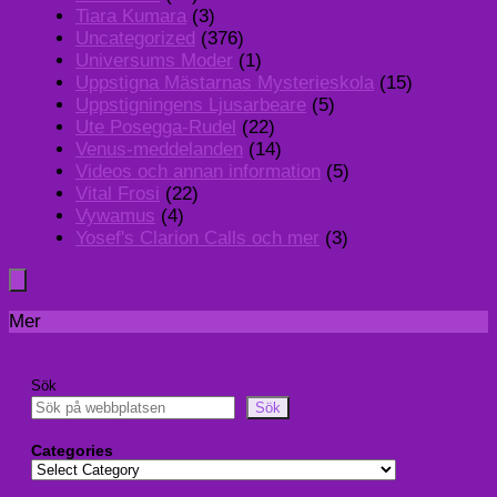
Tiara Kumara
(3)
Uncategorized
(376)
Universums Moder
(1)
Uppstigna Mästarnas Mysterieskola
(15)
Uppstigningens Ljusarbeare
(5)
Ute Posegga-Rudel
(22)
Venus-meddelanden
(14)
Videos och annan information
(5)
Vital Frosi
(22)
Vywamus
(4)
Yosef's Clarion Calls och mer
(3)
Mer
Sök
Sök
Categories