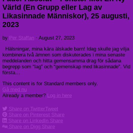
Värld (En Grupp eller Lag av
Likasinnade Människor), 25 augusti,
2023
by
Per Staffan
·
August 27, 2023
Hälsningar, mina kära älskade barn! Idag skulle jag vilja
kombinera två ämnen som diskuterades i mina senaste
meddelanden och hitta gemensamma drag för sådana
begrepp som “lag” och “gemenskap med likasinnade”. Vid
första…
This content is for Standard members only.
Gå med nu
Already a member?
Log in here
Share on Twitter
Tweet
Share on Pinterest
Share
Share on LinkedIn
Share
Share on Digg
Share