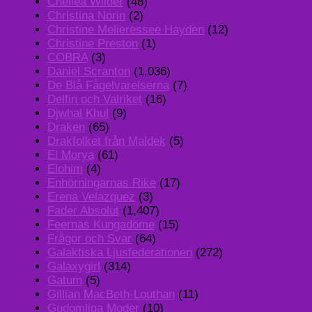
Chellea Wilder
(48)
Christina Norin
(2)
Christine Melieressee Hayden
(12)
Christine Preston
(1)
COBRA
(3)
Daniel Scranton
(1,036)
De Blå Fågelvarelserna
(7)
Delfin och Valriket
(16)
Djwhal Khul
(9)
Draken
(65)
Drakfolket från Maldek
(5)
El Morya
(61)
Elohim
(4)
Enhörningarnas Rike
(17)
Erena Velazquez
(3)
Fader Absolut
(1,407)
Feernas Kungadöme
(15)
Frågor och Svar
(64)
Galaktiska Ljusfederationen
(272)
Galaxygirl
(314)
Gatum
(5)
Gillian MacBeth-Louthan
(11)
Gudomliga Moder
(10)