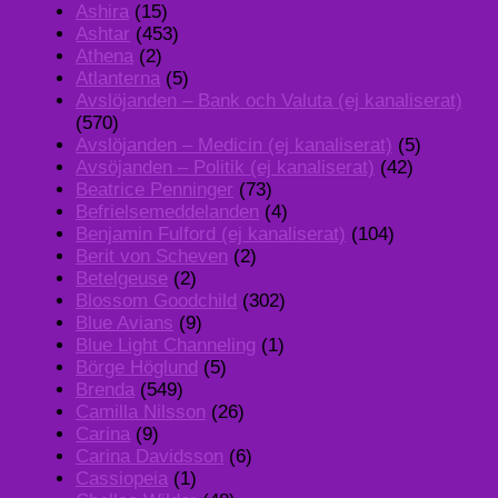
Ashira
(15)
Ashtar
(453)
Athena
(2)
Atlanterna
(5)
Avslöjanden – Bank och Valuta (ej kanaliserat)
(570)
Avslöjanden – Medicin (ej kanaliserat)
(5)
Avsöjanden – Politik (ej kanaliserat)
(42)
Beatrice Penninger
(73)
Befrielsemeddelanden
(4)
Benjamin Fulford (ej kanaliserat)
(104)
Berit von Scheven
(2)
Betelgeuse
(2)
Blossom Goodchild
(302)
Blue Avians
(9)
Blue Light Channeling
(1)
Börge Höglund
(5)
Brenda
(549)
Camilla Nilsson
(26)
Carina
(9)
Carina Davidsson
(6)
Cassiopeia
(1)