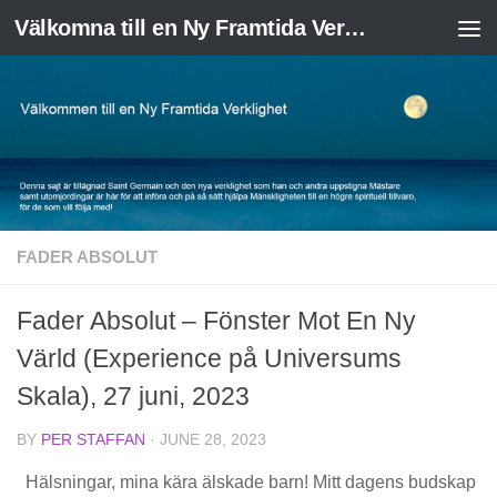
Välkomna till en Ny Framtida Verklighet
Skip to content
FADER ABSOLUT
Fader Absolut – Fönster Mot En Ny
Värld (Experience på Universums
Skala), 27 juni, 2023
BY
PER STAFFAN
·
JUNE 28, 2023
Hälsningar, mina kära älskade barn! Mitt dagens budskap