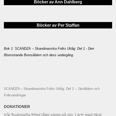
Böcker av Ann Dahlberg
Böcker av Per Staffan
Bok 1: SCANDZA – Skandinaviska Folks Uttåg: Del 1 - Den
Blomstrande Bronsåldern och dess undergång
.
SCANDZA – Skandinaviska Folks Uttåg: Del 2 – Järnåldern och
Folkvandringar
DONATIONER
Vår finansiella frihet låter vänta på sig. I och med ökat