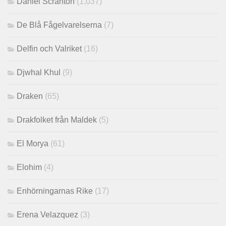
Daniel Scranton
(1,037)
De Blå Fågelvarelserna
(7)
Delfin och Valriket
(16)
Djwhal Khul
(9)
Draken
(65)
Drakfolket från Maldek
(5)
El Morya
(61)
Elohim
(4)
Enhörningarnas Rike
(17)
Erena Velazquez
(3)