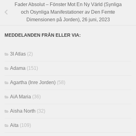
Fader Absolut – Fönster Mot En Ny Värld (Synliga
och Osynliga Manifestationer av Den Femte
Dimensionen på Jorden), 26 juni, 2023
MEDDELANDEN FRÅN ELLER VIA:
3I Atlas
(2)
Adama
(151)
Agartha (Inre Jorden)
(58)
AiA Maria
(36)
Aisha North
(32)
Aita
(109)