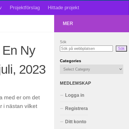
v
Projektförslag
Hittade projekt
MER
Sök
t En Ny
Sök
Categories
uli, 2023
MEDLEMSKAP
Logga in
ata med er om det
 i nästan vilket
Registrera
Ditt konto