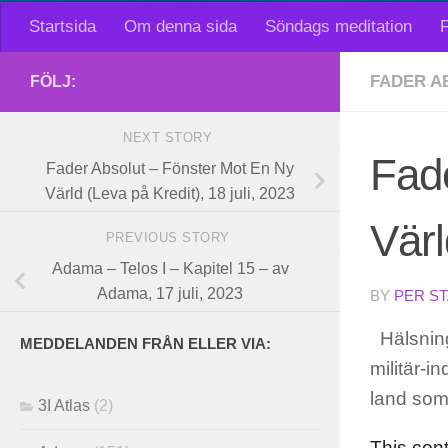
Startsida
Om denna sida
Söndags meditation
F
FADER A
FÖLJ:
NEXT STORY
Fad
Fader Absolut – Fönster Mot En Ny
Värld (Leva på Kredit), 18 juli, 2023
Värl
PREVIOUS STORY
Adama – Telos I – Kapitel 15 – av
Adama, 17 juli, 2023
BY
PER S
Hälsninga
MEDDELANDEN FRÅN ELLER VIA:
militär-i
land som
3I Atlas
(2)
This con