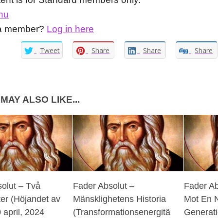
nu
 a member?
Log in here
Tweet
Share
Share
Share
MAY ALSO LIKE...
olut – Två
Fader Absolut –
Fader Ab
ter (Höjandet av
Mänsklighetens Historia
Mot En N
 april, 2024
(Transformationsenergitä
Generati