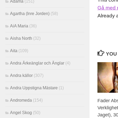
Adama
(151)
Gå med 
Agartha (Inre Jorden)
(58)
Already
AiA Maria
(36)
Aisha North
(32)
Aita
(109)
YOU 
Andra Ärkeänglar och Änglar
(4)
Andra källor
(307)
Andra Uppstigna Mästare
(1)
Fader Abs
Andromeda
(154)
Verklighe
Angel Skog
(50)
Jaget), 30