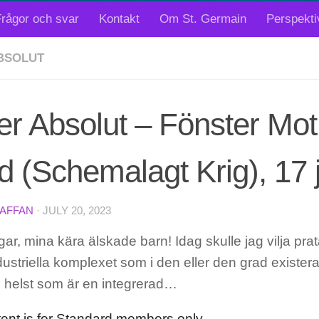
rågor och svar
Kontakt
Om St. Germain
Perspekti
BSOLUT
er Absolut – Fönster Mo
d (Schemalagt Krig), 17 j
TAFFAN
·
JULY 20, 2023
r, mina kära älskade barn! Idag skulle jag vilja pr
ndustriella komplexet som i den eller den grad existerar
 helst som är en integrerad…
tent is for Standard members only.