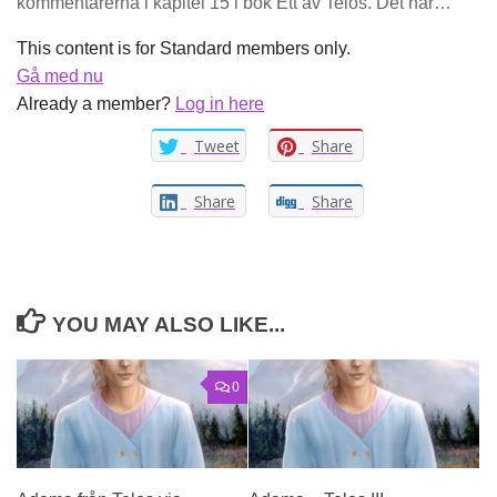
kommentarerna i kapitel 15 i bok Ett av Telos. Det här…
This content is for Standard members only.
Gå med nu
Already a member?
Log in here
Tweet
Share
Share
Share
YOU MAY ALSO LIKE...
0