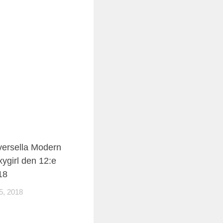
ersella Modern
xygirl den 12:e
18
, 2018