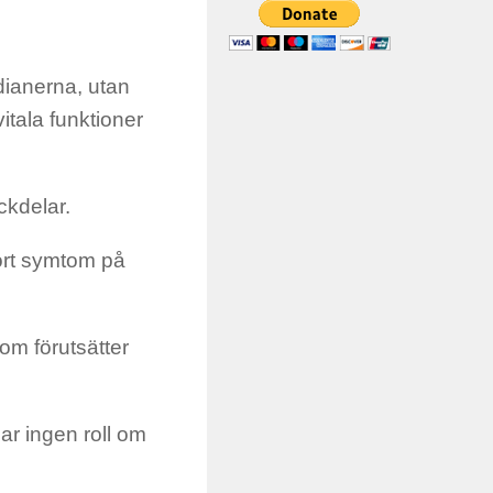
idianerna, utan
itala funktioner
ckdelar.
bort symtom på
om förutsätter
ar ingen roll om