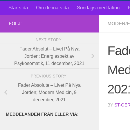
Startsida
Om denna sida
Söndags meditation
F
MODER/F
FÖLJ:
NEXT STORY
Fade
Fader Absolut – Livet På Nya
Jorden; Energiaspekt av
Psykosomatik, 11 december, 2021
Medi
PREVIOUS STORY
202
Fader Absolute – Livet På Nya
Jorden; Modern Medicin, 9
december, 2021
BY
ST-GE
MEDDELANDEN FRÅN ELLER VIA: