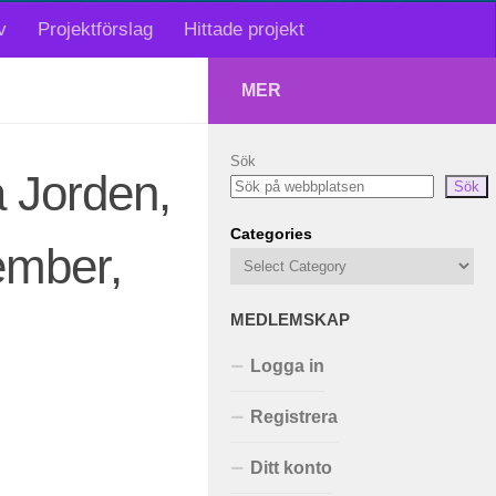
v
Projektförslag
Hittade projekt
MER
Sök
a Jorden,
Sök
Categories
ember,
MEDLEMSKAP
Logga in
Registrera
Ditt konto