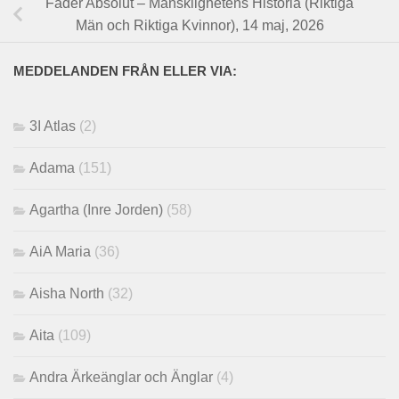
Fader Absolut – Mänsklighetens Historia (Riktiga
Män och Riktiga Kvinnor), 14 maj, 2026
MEDDELANDEN FRÅN ELLER VIA:
3I Atlas
(2)
Adama
(151)
Agartha (Inre Jorden)
(58)
AiA Maria
(36)
Aisha North
(32)
Aita
(109)
Andra Ärkeänglar och Änglar
(4)