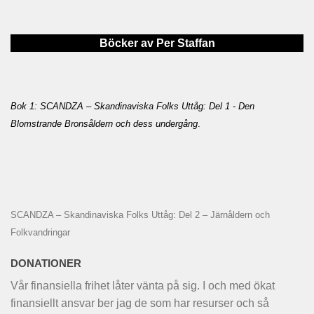
Böcker av Per Staffan
Bok 1: SCANDZA – Skandinaviska Folks Uttåg: Del 1 - Den
Blomstrande Bronsåldern och dess undergång
.
SCANDZA – Skandinaviska Folks Uttåg: Del 2 – Järnåldern och
Folkvandringar
DONATIONER
Vår finansiella frihet låter vänta på sig. I och med ökat
finansiellt ansvar ber jag de som har resurser och så