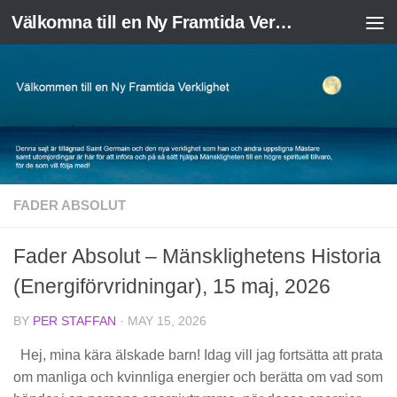
Välkomna till en Ny Framtida Verklighet
Skip to content
FADER ABSOLUT
Fader Absolut – Mänsklighetens Historia
(Energiförvridningar), 15 maj, 2026
BY
PER STAFFAN
·
MAY 15, 2026
Hej, mina kära älskade barn! Idag vill jag fortsätta att prata
om manliga och kvinnliga energier och berätta om vad som