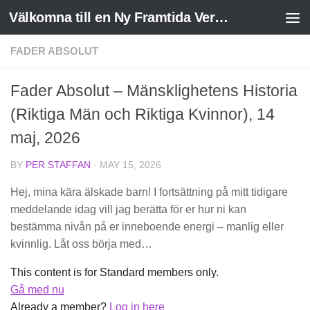
Välkomna till en Ny Framtida Verklighet
Skip to content
FADER ABSOLUT
Fader Absolut – Mänsklighetens Historia
(Riktiga Män och Riktiga Kvinnor), 14
maj, 2026
BY
PER STAFFAN
·
MAY 15, 2026
Hej, mina kära älskade barn! I fortsättning på mitt tidigare
meddelande idag vill jag berätta för er hur ni kan
bestämma nivån på er inneboende energi – manlig eller
kvinnlig. Låt oss börja med…
This content is for Standard members only.
Gå med nu
Already a member?
Log in here