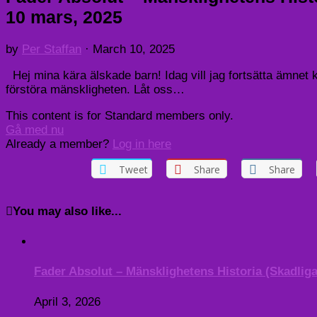
10 mars, 2025
by
Per Staffan
·
March 10, 2025
Hej mina kära älskade barn! Idag vill jag fortsätta ämnet k
förstöra mänskligheten. Låt oss…
This content is for Standard members only.
Gå med nu
Already a member?
Log in here
Tweet
Share
Share
You may also like...
Fader Absolut – Mänsklighetens Historia (Skadliga 
April 3, 2026