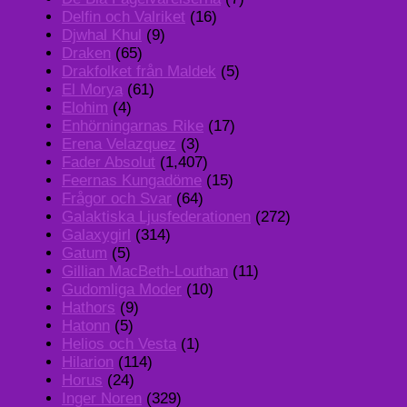
Delfin och Valriket
(16)
Djwhal Khul
(9)
Draken
(65)
Drakfolket från Maldek
(5)
El Morya
(61)
Elohim
(4)
Enhörningarnas Rike
(17)
Erena Velazquez
(3)
Fader Absolut
(1,407)
Feernas Kungadöme
(15)
Frågor och Svar
(64)
Galaktiska Ljusfederationen
(272)
Galaxygirl
(314)
Gatum
(5)
Gillian MacBeth-Louthan
(11)
Gudomliga Moder
(10)
Hathors
(9)
Hatonn
(5)
Helios och Vesta
(1)
Hilarion
(114)
Horus
(24)
Inger Noren
(329)