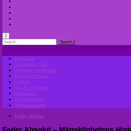
Kontakt
Om St. Germain
Perspektiv
Projektförslag
Hittade projekt
Search
for:
Startsida
Om denna sida
Söndags meditation
Frågor och svar
Kontakt
Om St. Germain
Perspektiv
Projektförslag
Hittade projekt
Fader Absolut
Fader Absolut – Mänsklighetens Histo