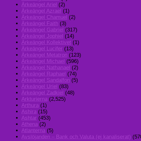
Ärkeängel Ariel
(2)
Ärkeängel Azrael
(1)
Ärkeängel Chamuel
(2)
Ärkeängel Faith
(3)
Ärkeängel Gabriel
(317)
Ärkeängel Jophiel
(14)
Ärkeängel Kollektivet
(1)
Ärkeängel Lucifer
(13)
Ärkeängel Metatron
(123)
Ärkeängel Michael
(596)
Ärkeängel Nathanael
(2)
Ärkeängel Raphael
(74)
Ärkeängel Sandalfon
(5)
Ärkeängel Uriel
(83)
Ärkeängel Zadkiel
(48)
Arkturierna
(2,525)
Arthura
(1)
Ashira
(15)
Ashtar
(453)
Athena
(2)
Atlanterna
(5)
Avslöjanden – Bank och Valuta (ej kanaliserat)
(57