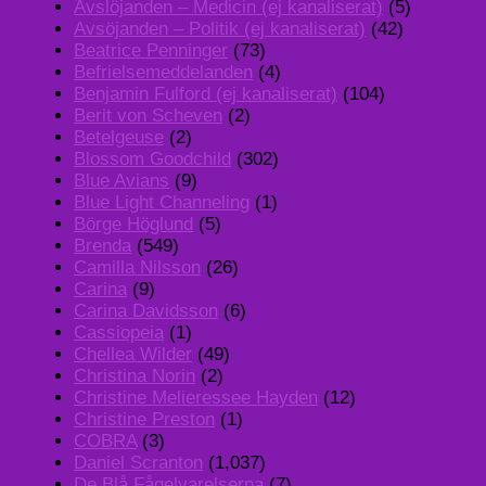
Avslöjanden – Medicin (ej kanaliserat)
(5)
Avsöjanden – Politik (ej kanaliserat)
(42)
Beatrice Penninger
(73)
Befrielsemeddelanden
(4)
Benjamin Fulford (ej kanaliserat)
(104)
Berit von Scheven
(2)
Betelgeuse
(2)
Blossom Goodchild
(302)
Blue Avians
(9)
Blue Light Channeling
(1)
Börge Höglund
(5)
Brenda
(549)
Camilla Nilsson
(26)
Carina
(9)
Carina Davidsson
(6)
Cassiopeia
(1)
Chellea Wilder
(49)
Christina Norin
(2)
Christine Melieressee Hayden
(12)
Christine Preston
(1)
COBRA
(3)
Daniel Scranton
(1,037)
De Blå Fågelvarelserna
(7)