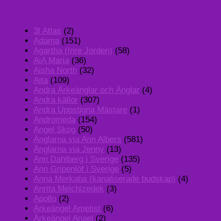
3I Atlas
(2)
Adama
(151)
Agartha (Inre Jorden)
(58)
AiA Maria
(36)
Aisha North
(32)
Aita
(109)
Andra Ärkeänglar och Änglar
(4)
Andra källor
(307)
Andra Uppstigna Mästare
(1)
Andromeda
(154)
Angel Skog
(50)
Änglarna via Ann Albers
(581)
Änglarna via Jenny
(13)
Ann Dahlberg i Sverige
(135)
Ann Gripenlöf i Sverige
(5)
Anna Merkaba (kanaliserade budskap)
(4)
Anrita Melchizedek
(3)
Apollo
(2)
Ärkeängel Ametist
(6)
Ärkeängel Anael
(2)