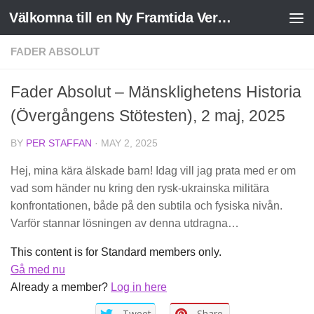
Välkomna till en Ny Framtida Verklighet
Skip to content
FADER ABSOLUT
Fader Absolut – Mänsklighetens Historia
(Övergångens Stötesten), 2 maj, 2025
BY
PER STAFFAN
·
MAY 2, 2025
Hej, mina kära älskade barn! Idag vill jag prata med er om
vad som händer nu kring den rysk-ukrainska militära
konfrontationen, både på den subtila och fysiska nivån.
Varför stannar lösningen av denna utdragna…
This content is for Standard members only.
Gå med nu
Already a member?
Log in here
Tweet
Share