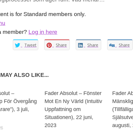
tent is for Standard members only.
nu
 a member?
Log in here
Tweet
Share
Share
Share
MAY ALSO LIKE...
olut –
Fader Absolut – Fönster
Fader Ab
p För Övergång
Mot En Ny Värld (Intuitiv
Mänsklig
are”), 3 juli,
Uppfattning om
(Tillfäll
Situationen), 22 juni,
Själsutve
2023
augusti,
26