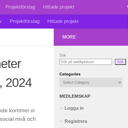
Projektförslag
Hittade projekt
v
Projektförslag
Hittade projekt
MORE
Sök
eter
Sök
Categories
i, 2024
MEDLEMSKAP
Logga in
ande kommer vi
 social nivå och
Registrera