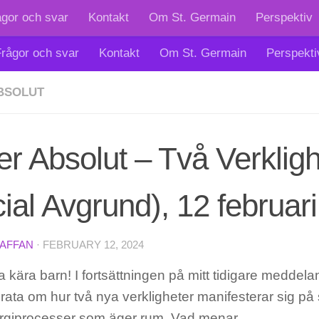
ågor och svar
Kontakt
Om St. Germain
Perspektiv
rågor och svar
Kontakt
Om St. Germain
Perspekti
BSOLUT
r Absolut – Två Verkligh
ial Avgrund), 12 februar
TAFFAN
·
FEBRUARY 12, 2024
 kära barn! I fortsättningen på mitt tidigare meddel
prata om hur två nya verkligheter manifesterar sig på
ergiprocesser som äger rum. Vad menar…