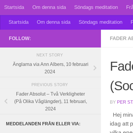
Startsida
Om denna sida
Söndags meditation
Fr
Skip to content
Startsida
Om denna sida
Söndags meditation
F
FADER A
FOLLOW:
NEXT STORY
Fade
Änglarna via Ann Albers, 10 februari
2024
(Soc
PREVIOUS STORY
Fader Absolut – Två Verkligheter
(På Olika Våglängder), 11 februari,
BY
PER S
2024
Hej mina
idag att 
MEDDELANDEN FRÅN ELLER VIA:
vilka en