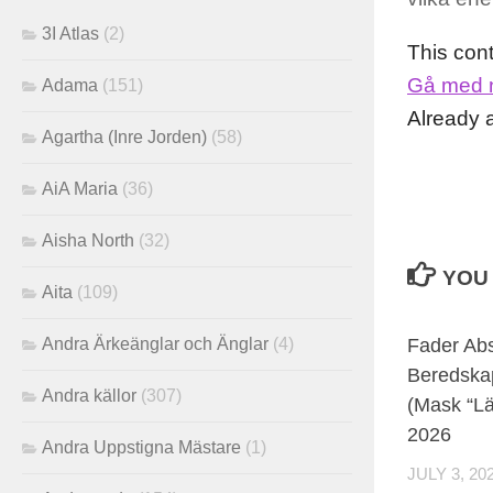
3I Atlas
(2)
This con
Gå med 
Adama
(151)
Already
Agartha (Inre Jorden)
(58)
AiA Maria
(36)
Aisha North
(32)
YOU 
Aita
(109)
Andra Ärkeänglar och Änglar
(4)
Fader Abs
Beredska
Andra källor
(307)
(Mask “Lär
2026
Andra Uppstigna Mästare
(1)
JULY 3, 20