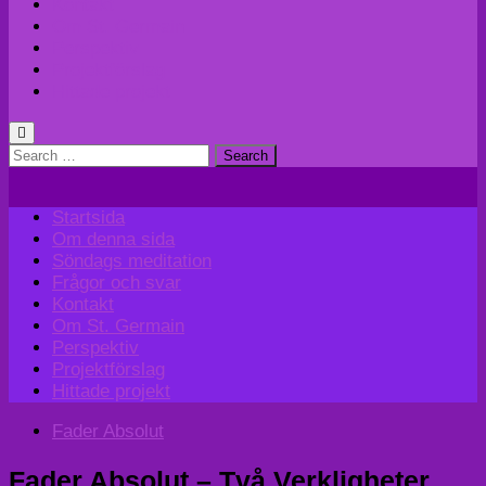
Kontakt
Om St. Germain
Perspektiv
Projektförslag
Hittade projekt
Search
for:
Startsida
Om denna sida
Söndags meditation
Frågor och svar
Kontakt
Om St. Germain
Perspektiv
Projektförslag
Hittade projekt
Fader Absolut
Fader Absolut – Två Verkligheter