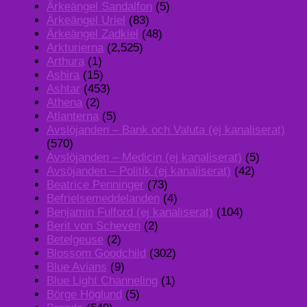
Ärkeängel Sandalfon
(5)
Ärkeängel Uriel
(83)
Ärkeängel Zadkiel
(48)
Arkturierna
(2,525)
Arthura
(1)
Ashira
(15)
Ashtar
(453)
Athena
(2)
Atlanterna
(5)
Avslöjanden – Bank och Valuta (ej kanaliserat)
(570)
Avslöjanden – Medicin (ej kanaliserat)
(5)
Avsöjanden – Politik (ej kanaliserat)
(42)
Beatrice Penninger
(73)
Befrielsemeddelanden
(4)
Benjamin Fulford (ej kanaliserat)
(104)
Berit von Scheven
(2)
Betelgeuse
(2)
Blossom Goodchild
(302)
Blue Avians
(9)
Blue Light Channeling
(1)
Börge Höglund
(5)