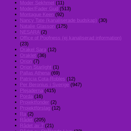
Moder Sekhmet
(11)
Moder/Fader Gud
(513)
Montague Keen
(92)
Nancy Tate (kanaliserade budskap)
(30)
Natalie Glasson
(175)
NESARA
(2)
Office of Poofness (ej kanaliserad information)
(23)
Orakel Sara
(12)
Oraklet
(36)
Orion
(7)
Orion Starlight
(1)
Pallas Athena
(69)
Patricia Cota-Robles
(12)
Per Beronius i Sverige
(947)
Plejaderna
(415)
Porda
(16)
Projektfonder
(2)
Projektförslag
(12)
Ra
(2)
Rådet
(205)
Rådet av 7
(21)