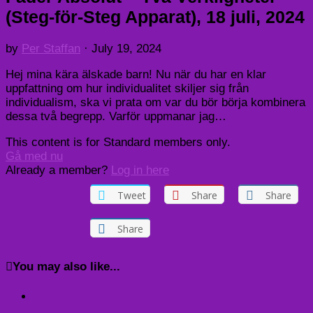
(Steg-för-Steg Apparat), 18 juli, 2024
by
Per Staffan
·
July 19, 2024
Hej mina kära älskade barn! Nu när du har en klar
uppfattning om hur individualitet skiljer sig från
individualism, ska vi prata om var du bör börja kombinera
dessa två begrepp. Varför uppmanar jag…
This content is for Standard members only.
Gå med nu
Already a member?
Log in here
Tweet
Share
Share
Share
You may also like...