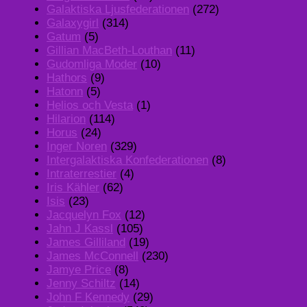
Galaktiska Ljusfederationen
(272)
Galaxygirl
(314)
Gatum
(5)
Gillian MacBeth-Louthan
(11)
Gudomliga Moder
(10)
Hathors
(9)
Hatonn
(5)
Helios och Vesta
(1)
Hilarion
(114)
Horus
(24)
Inger Noren
(329)
Intergalaktiska Konfederationen
(8)
Intraterrestier
(4)
Iris Kähler
(62)
Isis
(23)
Jacquelyn Fox
(12)
Jahn J Kassl
(105)
James Gilliland
(19)
James McConnell
(230)
Jamye Price
(8)
Jenny Schiltz
(14)
John F Kennedy
(29)