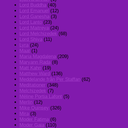
Lord Buddha
(40)
Lord Emanuel
(12)
Lord Ganesha
(3)
Lord Lanto
(23)
Lord Maitreya
(24)
Lord Melchizedek
(68)
Lord Shiva
(11)
Lyra
(24)
Maat
(1)
Maria Magdalena
(209)
Maryann Rada
(8)
Matt Kahn
(19)
Matthew Ward
(136)
Meddelande från Per Staffan
(62)
Meditationer
(348)
Melchizedek
(7)
Méline Portia Lafont
(5)
Merlin
(12)
Mike Quinsey
(326)
Mira
(3)
Moder Fatima
(6)
Moder Gaia
(110)