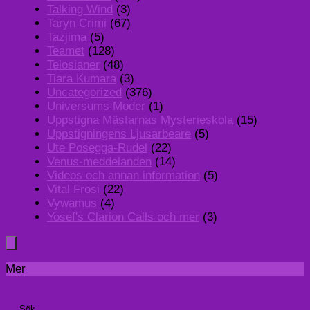
Talking Wind
(3)
Taryn Crimi
(67)
Tazjima
(5)
Teamet
(128)
Telosianer
(48)
Tiara Kumara
(3)
Uncategorized
(376)
Universums Moder
(1)
Uppstigna Mästarnas Mysterieskola
(15)
Uppstigningens Ljusarbeare
(5)
Ute Posegga-Rudel
(22)
Venus-meddelanden
(14)
Videos och annan information
(5)
Vital Frosi
(22)
Vywamus
(4)
Yosef's Clarion Calls och mer
(3)
Mer
Sök