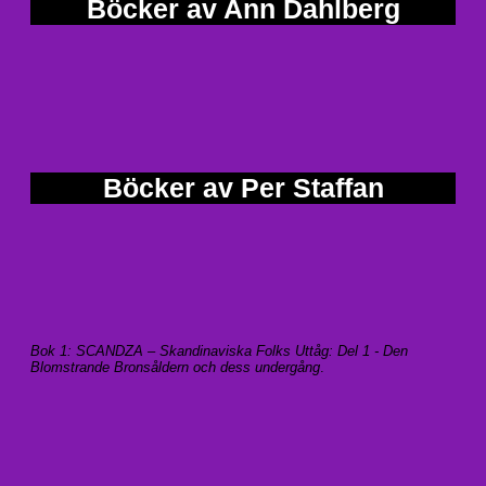
Böcker av Ann Dahlberg
Böcker av Per Staffan
Bok 1: SCANDZA – Skandinaviska Folks Uttåg: Del 1 - Den
Blomstrande Bronsåldern och dess undergång
.