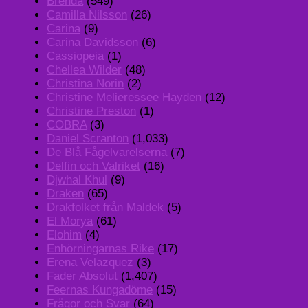
Brenda
(549)
Camilla Nilsson
(26)
Carina
(9)
Carina Davidsson
(6)
Cassiopeia
(1)
Chellea Wilder
(48)
Christina Norin
(2)
Christine Melieressee Hayden
(12)
Christine Preston
(1)
COBRA
(3)
Daniel Scranton
(1,033)
De Blå Fågelvarelserna
(7)
Delfin och Valriket
(16)
Djwhal Khul
(9)
Draken
(65)
Drakfolket från Maldek
(5)
El Morya
(61)
Elohim
(4)
Enhörningarnas Rike
(17)
Erena Velazquez
(3)
Fader Absolut
(1,407)
Feernas Kungadöme
(15)
Frågor och Svar
(64)