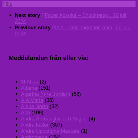
Följ:
Next story
Fader Absolut – Shockterapi, 19 juli,
2024
Previous story
Isis – Gör något för Gaia, 17 juli,
2024
Meddelanden från eller via:
3I Atlas
(2)
Adama
(151)
Agartha (Inre Jorden)
(58)
AiA Maria
(36)
Aisha North
(32)
Aita
(109)
Andra Ärkeänglar och Änglar
(4)
Andra källor
(307)
Andra Uppstigna Mästare
(1)
Andromeda
(154)