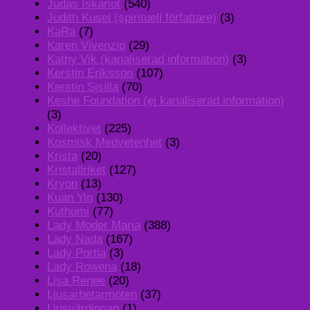
Judas Iskariot
(540)
Judith Kusel (spirituell författare)
(3)
KaRa
(7)
Karen Vivenzio
(29)
Kathy Vik (kanaliserad information)
(3)
Kerstin Eriksson
(107)
Kerstin Sisilla
(70)
Keshe Foundation (ej kanaliserad information)
(3)
Kollektivet
(225)
Kosmisk Medvetenhet
(3)
Krista
(20)
Kristallriket
(127)
Kryon
(13)
Kuan Yin
(130)
Kuthumi
(77)
Lady Moder Maria
(388)
Lady Nada
(167)
Lady Portia
(3)
Lady Rowena
(18)
Lisa Renee
(20)
Ljusarbetarmöten
(37)
Ljusvärdinnan
(1)