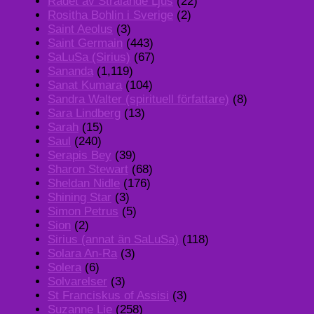
Rådet av Strålande Ljus
(22)
Rositha Bohlin i Sverige
(2)
Saint Aeolus
(3)
Saint Germain
(443)
SaLuSa (Sirius)
(67)
Sananda
(1,119)
Sanat Kumara
(104)
Sandra Walter (spirituell författare)
(8)
Sara Lindberg
(13)
Sarah
(15)
Saul
(240)
Serapis Bey
(39)
Sharon Stewart
(68)
Sheldan Nidle
(176)
Shining Star
(3)
Simon Petrus
(5)
Sion
(2)
Sirius (annat än SaLuSa)
(118)
Solara An-Ra
(3)
Solera
(6)
Solvarelser
(3)
St Franciskus of Assisi
(3)
Suzanne Lie
(258)