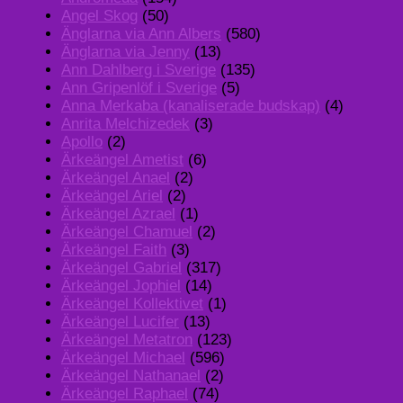
Angel Skog
(50)
Änglarna via Ann Albers
(580)
Änglarna via Jenny
(13)
Ann Dahlberg i Sverige
(135)
Ann Gripenlöf i Sverige
(5)
Anna Merkaba (kanaliserade budskap)
(4)
Anrita Melchizedek
(3)
Apollo
(2)
Ärkeängel Ametist
(6)
Ärkeängel Anael
(2)
Ärkeängel Ariel
(2)
Ärkeängel Azrael
(1)
Ärkeängel Chamuel
(2)
Ärkeängel Faith
(3)
Ärkeängel Gabriel
(317)
Ärkeängel Jophiel
(14)
Ärkeängel Kollektivet
(1)
Ärkeängel Lucifer
(13)
Ärkeängel Metatron
(123)
Ärkeängel Michael
(596)
Ärkeängel Nathanael
(2)
Ärkeängel Raphael
(74)