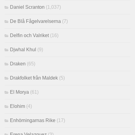
Daniel Scranton
(1,037)
De Blå Fågelvarelserna
(7)
Delfin och Valriket
(16)
Djwhal Khul
(9)
Draken
(65)
Drakfolket från Maldek
(5)
El Morya
(61)
Elohim
(4)
Enhörningarnas Rike
(17)
Erena Velazquez
(3)