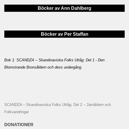
Böcker av Ann Dahlberg
Böcker av Per Staffan
Bok 1: SCANDZA – Skandinaviska Folks Uttåg: Del 1 - Den
Blomstrande Bronsåldern och dess undergång
.
SCANDZA – Skandinaviska Folks Uttåg: Del 2 – Järnåldern och
Folkvandringar
DONATIONER