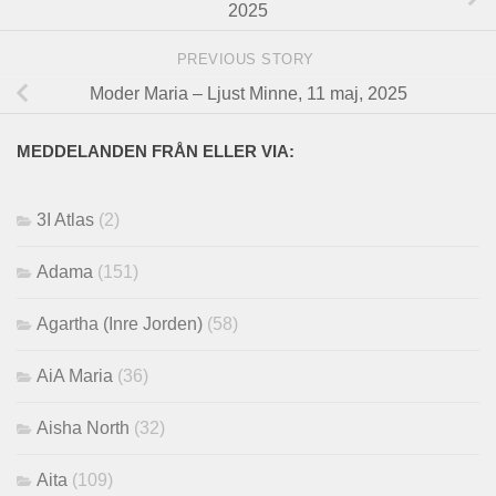
2025
PREVIOUS STORY
Moder Maria – Ljust Minne, 11 maj, 2025
MEDDELANDEN FRÅN ELLER VIA:
3I Atlas
(2)
Adama
(151)
Agartha (Inre Jorden)
(58)
AiA Maria
(36)
Aisha North
(32)
Aita
(109)