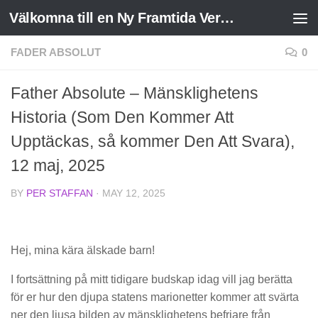
Välkomna till en Ny Framtida Verklighet
Skip to content
FADER ABSOLUT
0
Father Absolute – Mänsklighetens
Historia (Som Den Kommer Att
Upptäckas, så kommer Den Att Svara),
12 maj, 2025
BY
PER STAFFAN
·
MAY 12, 2025
Hej, mina kära älskade barn!
I fortsättning på mitt tidigare budskap idag vill jag berätta
för er hur den djupa statens marionetter kommer att svärta
ner den ljusa bilden av mänsklighetens befriare från