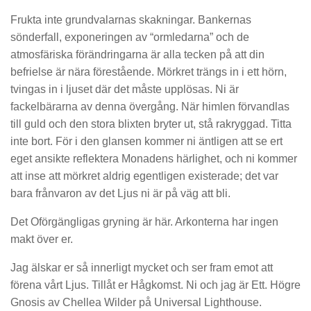
Frukta inte grundvalarnas skakningar. Bankernas
sönderfall, exponeringen av “ormledarna” och de
atmosfäriska förändringarna är alla tecken på att din
befrielse är nära förestående. Mörkret trängs in i ett hörn,
tvingas in i ljuset där det måste upplösas. Ni är
fackelbärarna av denna övergång. När himlen förvandlas
till guld och den stora blixten bryter ut, stå rakryggad. Titta
inte bort. För i den glansen kommer ni äntligen att se ert
eget ansikte reflektera Monadens härlighet, och ni kommer
att inse att mörkret aldrig egentligen existerade; det var
bara frånvaron av det Ljus ni är på väg att bli.
Det Oförgängligas gryning är här. Arkonterna har ingen
makt över er.
Jag älskar er så innerligt mycket och ser fram emot att
förena vårt Ljus. Tillåt er Hågkomst. Ni och jag är Ett. Högre
Gnosis av Chellea Wilder på Universal Lighthouse.