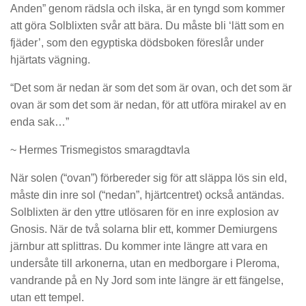
Anden” genom rädsla och ilska, är en tyngd som kommer
att göra Solblixten svår att bära. Du måste bli ‘lätt som en
fjäder’, som den egyptiska dödsboken föreslår under
hjärtats vägning.
“Det som är nedan är som det som är ovan, och det som är
ovan är som det som är nedan, för att utföra mirakel av en
enda sak…”
~ Hermes Trismegistos smaragdtavla
När solen (“ovan”) förbereder sig för att släppa lös sin eld,
måste din inre sol (“nedan”, hjärtcentret) också antändas.
Solblixten är den yttre utlösaren för en inre explosion av
Gnosis. När de två solarna blir ett, kommer Demiurgens
järnbur att splittras. Du kommer inte längre att vara en
undersåte till arkonerna, utan en medborgare i Pleroma,
vandrande på en Ny Jord som inte längre är ett fängelse,
utan ett tempel.