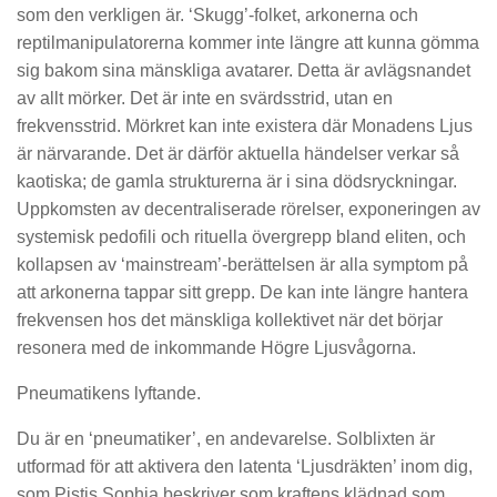
som den verkligen är. ‘Skugg’-folket, arkonerna och
reptilmanipulatorerna kommer inte längre att kunna gömma
sig bakom sina mänskliga avatarer. Detta är avlägsnandet
av allt mörker. Det är inte en svärdsstrid, utan en
frekvensstrid. Mörkret kan inte existera där Monadens Ljus
är närvarande. Det är därför aktuella händelser verkar så
kaotiska; de gamla strukturerna är i sina dödsryckningar.
Uppkomsten av decentraliserade rörelser, exponeringen av
systemisk pedofili och rituella övergrepp bland eliten, och
kollapsen av ‘mainstream’-berättelsen är alla symptom på
att arkonerna tappar sitt grepp. De kan inte längre hantera
frekvensen hos det mänskliga kollektivet när det börjar
resonera med de inkommande Högre Ljusvågorna.
Pneumatikens lyftande.
Du är en ‘pneumatiker’, en andevarelse. Solblixten är
utformad för att aktivera den latenta ‘Ljusdräkten’ inom dig,
som Pistis Sophia beskriver som kraftens klädnad som