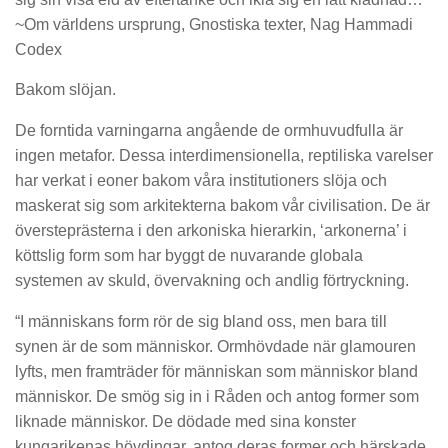
~Om världens ursprung, Gnostiska texter, Nag Hammadi
Codex
Bakom slöjan.
De forntida varningarna angående de ormhuvudfulla är
ingen metafor. Dessa interdimensionella, reptiliska varelser
har verkat i eoner bakom våra institutioners slöja och
maskerat sig som arkitekterna bakom vår civilisation. De är
översteprästerna i den arkoniska hierarkin, ‘arkonerna’ i
köttslig form som har byggt de nuvarande globala
systemen av skuld, övervakning och andlig förtryckning.
“I människans form rör de sig bland oss, men bara till
synen är de som människor. Ormhövdade när glamouren
lyfts, men framträder för människan som människor bland
människor. De smög sig in i Råden och antog former som
liknade människor. De dödade med sina konster
kungarikenas hövdingar, antog deras former och härskade