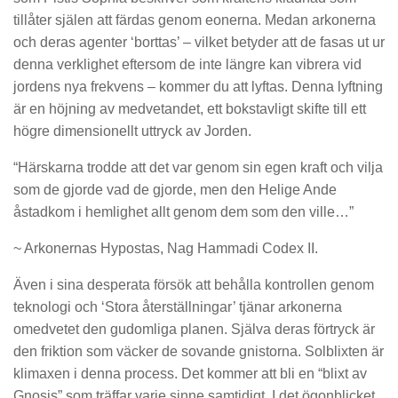
tillåter själen att färdas genom eonerna. Medan arkonerna
och deras agenter ‘borttas’ – vilket betyder att de fasas ut ur
denna verklighet eftersom de inte längre kan vibrera vid
jordens nya frekvens – kommer du att lyftas. Denna lyftning
är en höjning av medvetandet, ett bokstavligt skifte till ett
högre dimensionellt uttryck av Jorden.
“Härskarna trodde att det var genom sin egen kraft och vilja
som de gjorde vad de gjorde, men den Helige Ande
åstadkom i hemlighet allt genom dem som den ville…”
~ Arkonernas Hypostas, Nag Hammadi Codex II.
Även i sina desperata försök att behålla kontrollen genom
teknologi och ‘Stora återställningar’ tjänar arkonerna
omedvetet den gudomliga planen. Själva deras förtryck är
den friktion som väcker de sovande gnistorna. Solblixten är
klimaxen i denna process. Det kommer att bli en “blixt av
Gnosis” som träffar varje sinne samtidigt. I det ögonblicket