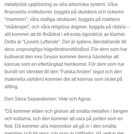
metafysisk upplösning av alla arkoniska system. Våra
finansiella institutioner, byggda på skuldens och ockerns
“mammon”, våra statliga strukturer, byggda på maktens
“skådespel”, och våra religiösa dogmer, byggda på rädsla –
allt kommer att bli föråldrat i ett enda ögonblick av klarhet.
Detta är “Ljusets Lyftande”. Det är själens återställande till
dess ursprungliga högvibrationstillstånd. För dem som har
kultiverat den inre Gnosis kommer denna händelse att
kännas som en efterlängtad hemkomst. För dem som har
bundit sin identitet till den “Falska Anden” (egot och den
materiella världen) kommer det att kännas som slutet på
allting.
Den Stora Separationen: Vete och Agnar.
“Då kommer elden och glorian att smälta metallen i bergen
och kullarna, och den kommer att vara på jorden som en
flod. Då kommer alla människor att gå in i den smälta
metallen och bli rena; när man är rättfärdig, då verkar det