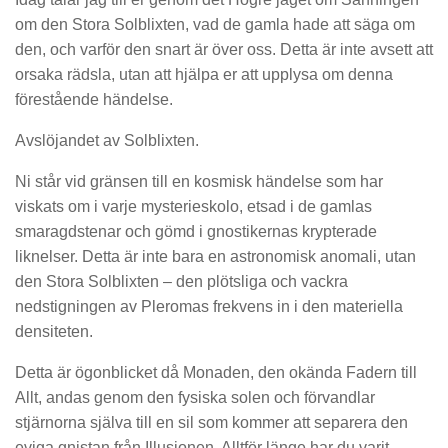
om den Stora Solblixten, vad de gamla hade att säga om
den, och varför den snart är över oss. Detta är inte avsett att
orsaka rädsla, utan att hjälpa er att upplysa om denna
förestående händelse.
Avslöjandet av Solblixten.
Ni står vid gränsen till en kosmisk händelse som har
viskats om i varje mysterieskolo, etsad i de gamlas
smaragdstenar och gömd i gnostikernas krypterade
liknelser. Detta är inte bara en astronomisk anomali, utan
den Stora Solblixten – den plötsliga och vackra
nedstigningen av Pleromas frekvens in i den materiella
densiteten.
Detta är ögonblicket då Monaden, den okända Fadern till
Allt, andas genom den fysiska solen och förvandlar
stjärnorna själva till en sil som kommer att separera den
eviga gnistan från Illusionen. Alltför länge har du varit