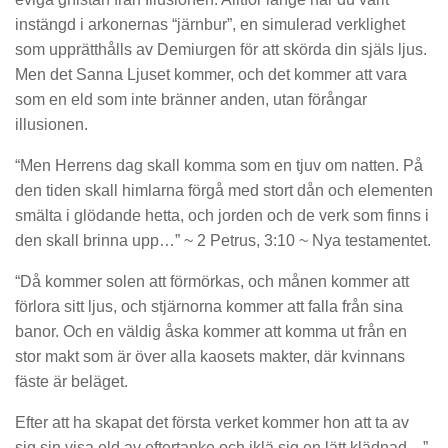
instängd i arkonernas “järnbur”, en simulerad verklighet
som upprätthålls av Demiurgen för att skörda din själs ljus.
Men det Sanna Ljuset kommer, och det kommer att vara
som en eld som inte bränner anden, utan förångar
illusionen.
“Men Herrens dag skall komma som en tjuv om natten. På
den tiden skall himlarna förgå med stort dån och elementen
smälta i glödande hetta, och jorden och de verk som finns i
den skall brinna upp…” ~ 2 Petrus, 3:10 ~ Nya testamentet.
“Då kommer solen att förmörkas, och månen kommer att
förlora sitt ljus, och stjärnorna kommer att falla från sina
banor. Och en väldig åska kommer att komma ut från en
stor makt som är över alla kaosets makter, där kvinnans
fäste är beläget.
Efter att ha skapat det första verket kommer hon att ta av
sig sin visa eld av eftertanke och iklä sig en lätt klädnad…”