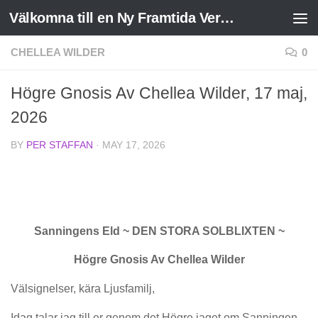
Välkomna till en Ny Framtida Verklighet
Skip to content
CHELLEA WILDER
0
Högre Gnosis Av Chellea Wilder, 17 maj,
2026
BY
PER STAFFAN
·
MAY 17, 2026
Sanningens Eld ~ DEN STORA SOLBLIXTEN ~
Högre Gnosis Av Chellea Wilder
Välsignelser, kära Ljusfamilj,
Idag talar jag till er genom det Högre jaget om Sanningen