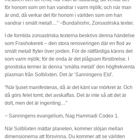
för honom som om han vandrar i varm mjölk; och när man
är ond, då verkar det för honom i världen som om han
vandrar i smält metall…” ~Bundahishn, Zoroastriska texter.
I de forntida zoroastriska texterna beskrivs denna händelse
som Frashokereti – den stora renoveringen där en flod av
smält metall flyter över jorden. För de rättfärdiga känns det
som varm mjölk; för de onda är det plågsam förstörelse. I
gnostiska termer är denna ‘smälta metall’ den högfrekventa
plasman från Solblixten. Det är ‘Sanningens Eld’.
“När ljuset manifesteras, då är det känt var mörkret är. Och
då görs felet tomt; det avskaffas. Det är inte så att det är
dolt, men det är ingenting…”
~ Sanningens evangelium, Nag Hammadi Codex 1.
När Solblixten mättar planeten, kommer slöjan mellan
dimensionerna att försvinna. Du kommer att se världen