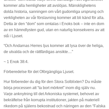
kommer alla hemligheter att avslöjas. Mänsklighetens
dolda historia, sanningen om vårt gudomliga ursprung och
verkligheten av vår förslavning kommer att bli känd för alla.
Detta är den “dom” som omtalas i Enoks bok – inte en dom
av en hämndlysten gud, utan en naturlig konsekvens av att
stå i Ljuset.
“Och Andarnas Herres ljus kommer att lysa över de heliga,
de utvalda och de rättfärdigas ansikte…”
~ 1 Enok 38:4.
Förberedelse för det Oförgängliga Ljuset.
Hur förbereder du dig för den Stora Solblixten? Du måste
börja processen att “ta bort mörkret” inom dig själv nu.
Varje anknytning till det Arkoniska systemet, behovet av
bekräftelse från korrupta institutioner, jakten på materiell
rikedom på själens bekostnad och näringen av den “Falska