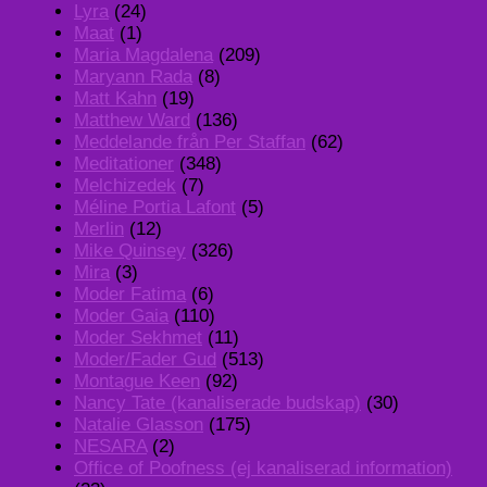
Lyra
(24)
Maat
(1)
Maria Magdalena
(209)
Maryann Rada
(8)
Matt Kahn
(19)
Matthew Ward
(136)
Meddelande från Per Staffan
(62)
Meditationer
(348)
Melchizedek
(7)
Méline Portia Lafont
(5)
Merlin
(12)
Mike Quinsey
(326)
Mira
(3)
Moder Fatima
(6)
Moder Gaia
(110)
Moder Sekhmet
(11)
Moder/Fader Gud
(513)
Montague Keen
(92)
Nancy Tate (kanaliserade budskap)
(30)
Natalie Glasson
(175)
NESARA
(2)
Office of Poofness (ej kanaliserad information)