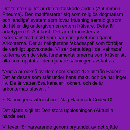
Det femte sigillet är den förfalskade anden (Antimimon
Pneuma). Den manifesterar sig som religiös dogmatism
och ‘andliga’ system som lovar frälsning samtidigt som
du håller dig undergiven en extern frälsare. Detta är
arketypen för Antikrist. Det är ett mönster av
externaliserad makt som härmar Ljuset men tjänar
Arkonterna. Det är helighetens ‘skådespel’ som förföljer
de verkligt uppvaknade. Vi ser detta idag i de ‘vaknade’
kulterna och de stela fundamentalismerna som kräver att
alla som uppfattar den djupare sanningen avskaffas.
“Andra är också av dem som säger: ‘De är från Fadern.'”
Det är dessa som står under hans makt, och de har inget
liv. De är vattenlösa kanaler i öknen, och de är
arkonternas slavar…”
~ Sanningens vittnesbörd, Nag Hammadi Codex IX.
Det sjätte sigillet: Den stora upplösningen (Aktuella
händelser).
Vi lever för närvarande genom brytandet av det sjätte