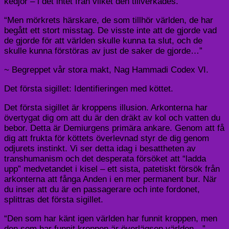
kedjor – i det intet från vilket den tillverkades.
“Men mörkrets härskare, de som tillhör världen, de har
begått ett stort misstag. De visste inte att de gjorde vad
de gjorde för att världen skulle kunna ta slut, och de
skulle kunna förstöras av just de saker de gjorde…”
~ Begreppet vår stora makt, Nag Hammadi Codex VI.
Det första sigillet: Identifieringen med köttet.
Det första sigillet är kroppens illusion. Arkonterna har
övertygat dig om att du är den dräkt av kol och vatten du
bebor. Detta är Demiurgens primära ankare. Genom att få
dig att frukta för köttets överlevnad styr de dig genom
odjurets instinkt. Vi ser detta idag i besattheten av
transhumanism och det desperata försöket att “ladda
upp” medvetandet i kisel – ett sista, patetiskt försök från
arkonterna att fånga Anden i en mer permanent bur. När
du inser att du är en passagerare och inte fordonet,
splittras det första sigillet.
“Den som har känt igen världen har funnit kroppen, men
den som har funnit kroppen är överlägsen världen…”