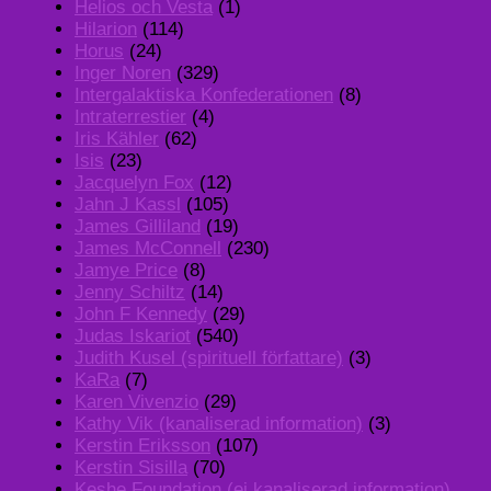
Helios och Vesta
(1)
Hilarion
(114)
Horus
(24)
Inger Noren
(329)
Intergalaktiska Konfederationen
(8)
Intraterrestier
(4)
Iris Kähler
(62)
Isis
(23)
Jacquelyn Fox
(12)
Jahn J Kassl
(105)
James Gilliland
(19)
James McConnell
(230)
Jamye Price
(8)
Jenny Schiltz
(14)
John F Kennedy
(29)
Judas Iskariot
(540)
Judith Kusel (spirituell författare)
(3)
KaRa
(7)
Karen Vivenzio
(29)
Kathy Vik (kanaliserad information)
(3)
Kerstin Eriksson
(107)
Kerstin Sisilla
(70)
Keshe Foundation (ej kanaliserad information)