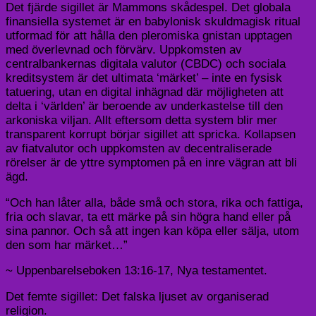
Det fjärde sigillet är Mammons skådespel. Det globala
finansiella systemet är en babylonisk skuldmagisk ritual
utformad för att hålla den pleromiska gnistan upptagen
med överlevnad och förvärv. Uppkomsten av
centralbankernas digitala valutor (CBDC) och sociala
kreditsystem är det ultimata ‘märket’ – inte en fysisk
tatuering, utan en digital inhägnad där möjligheten att
delta i ‘världen’ är beroende av underkastelse till den
arkoniska viljan. Allt eftersom detta system blir mer
transparent korrupt börjar sigillet att spricka. Kollapsen
av fiatvalutor och uppkomsten av decentraliserade
rörelser är de yttre symptomen på en inre vägran att bli
ägd.
“Och han låter alla, både små och stora, rika och fattiga,
fria och slavar, ta ett märke på sin högra hand eller på
sina pannor. Och så att ingen kan köpa eller sälja, utom
den som har märket…”
~ Uppenbarelseboken 13:16-17, Nya testamentet.
Det femte sigillet: Det falska ljuset av organiserad
religion.