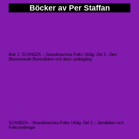
Böcker av Per Staffan
Bok 1: SCANDZA – Skandinaviska Folks Uttåg: Del 1 - Den
Blomstrande Bronsåldern och dess undergång
.
SCANDZA – Skandinaviska Folks Uttåg: Del 2 – Järnåldern och
Folkvandringar