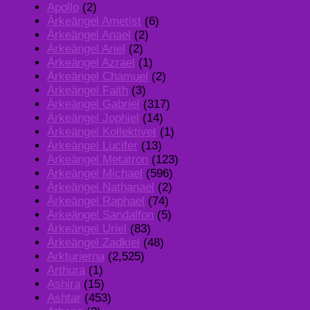
Apollo
(2)
Ärkeängel Ametist
(6)
Ärkeängel Anael
(2)
Ärkeängel Ariel
(2)
Ärkeängel Azrael
(1)
Ärkeängel Chamuel
(2)
Ärkeängel Faith
(3)
Ärkeängel Gabriel
(317)
Ärkeängel Jophiel
(14)
Ärkeängel Kollektivet
(1)
Ärkeängel Lucifer
(13)
Ärkeängel Metatron
(123)
Ärkeängel Michael
(596)
Ärkeängel Nathanael
(2)
Ärkeängel Raphael
(74)
Ärkeängel Sandalfon
(5)
Ärkeängel Uriel
(83)
Ärkeängel Zadkiel
(48)
Arkturierna
(2,525)
Arthura
(1)
Ashira
(15)
Ashtar
(453)