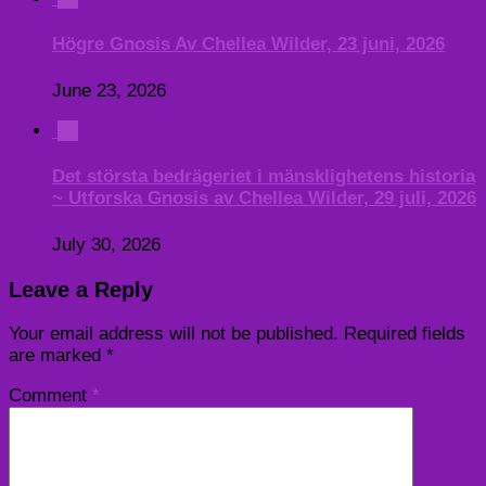
Högre Gnosis Av Chellea Wilder, 23 juni, 2026
June 23, 2026
0
Det största bedrägeriet i mänsklighetens historia
~ Utforska Gnosis av Chellea Wilder, 29 juli, 2026
July 30, 2026
Leave a Reply
Your email address will not be published.
Required fields
are marked
*
Comment
*