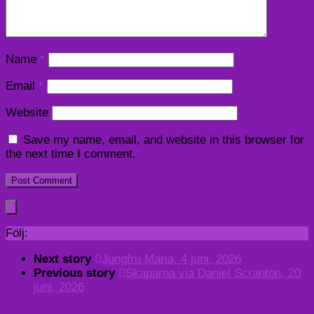
Name
*
Email
*
Website
Save my name, email, and website in this browser for
the next time I comment.
Följ:
Next story
Jungfru Maria, 4 juni, 2026
Previous story
Skaparna via Daniel Scranton, 20
juni, 2026