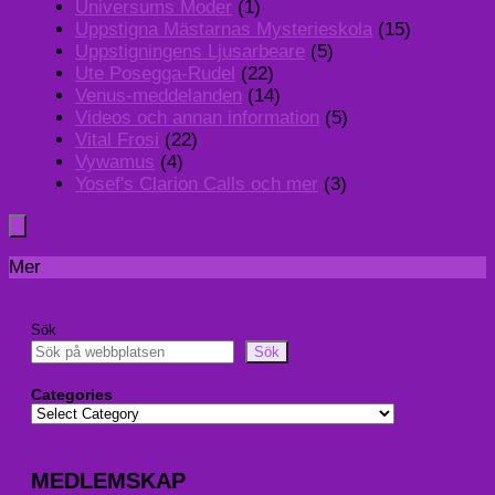
Universums Moder
(1)
Uppstigna Mästarnas Mysterieskola
(15)
Uppstigningens Ljusarbeare
(5)
Ute Posegga-Rudel
(22)
Venus-meddelanden
(14)
Videos och annan information
(5)
Vital Frosi
(22)
Vywamus
(4)
Yosef's Clarion Calls och mer
(3)
Mer
Sök
Sök
Categories
MEDLEMSKAP