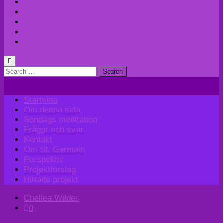
Kontakt
Om St. Germain
Perspektiv
Projektförslag
Hittade projekt
Search
for:
Startsida
Om denna sida
Söndags meditation
Frågor och svar
Kontakt
Om St. Germain
Perspektiv
Projektförslag
Hittade projekt
Chellea Wilder
0