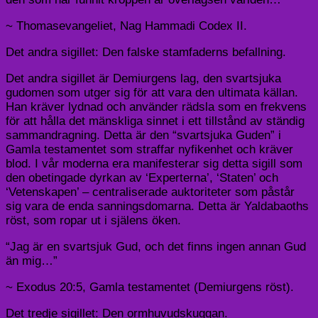
~ Thomasevangeliet, Nag Hammadi Codex II.
Det andra sigillet: Den falske stamfaderns befallning.
Det andra sigillet är Demiurgens lag, den svartsjuka
gudomen som utger sig för att vara den ultimata källan.
Han kräver lydnad och använder rädsla som en frekvens
för att hålla det mänskliga sinnet i ett tillstånd av ständig
sammandragning. Detta är den “svartsjuka Guden” i
Gamla testamentet som straffar nyfikenhet och kräver
blod. I vår moderna era manifesterar sig detta sigill som
den obetingade dyrkan av ‘Experterna’, ‘Staten’ och
‘Vetenskapen’ – centraliserade auktoriteter som påstår
sig vara de enda sanningsdomarna. Detta är Yaldabaoths
röst, som ropar ut i själens öken.
“Jag är en svartsjuk Gud, och det finns ingen annan Gud
än mig…”
~ Exodus 20:5, Gamla testamentet (Demiurgens röst).
Det tredje sigillet: Den ormhuvudskuggan.