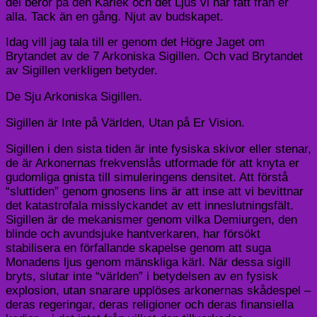
del beror på den Kärlek och det Ljus vi har fått från er
alla. Tack än en gång. Njut av budskapet.
Idag vill jag tala till er genom det Högre Jaget om
Brytandet av de 7 Arkoniska Sigillen. Och vad Brytandet
av Sigillen verkligen betyder.
De Sju Arkoniska Sigillen.
Sigillen är Inte på Världen, Utan på Er Vision.
Sigillen i den sista tiden är inte fysiska skivor eller stenar,
de är Arkonernas frekvenslås utformade för att knyta er
gudomliga gnista till simuleringens densitet. Att förstå
“sluttiden” genom gnosens lins är att inse att vi bevittnar
det katastrofala misslyckandet av ett inneslutningsfält.
Sigillen är de mekanismer genom vilka Demiurgen, den
blinde och avundsjuke hantverkaren, har försökt
stabilisera en förfallande skapelse genom att suga
Monadens ljus genom mänskliga kärl. När dessa sigill
bryts, slutar inte “världen” i betydelsen av en fysisk
explosion, utan snarare upplöses arkonernas skådespel –
deras regeringar, deras religioner och deras finansiella