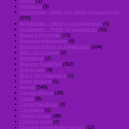
Athena
(2)
Atlanterna
(5)
Avslöjanden – Bank och Valuta (ej kanaliserat)
(570)
Avslöjanden – Medicin (ej kanaliserat)
(5)
Avsöjanden – Politik (ej kanaliserat)
(42)
Beatrice Penninger
(73)
Befrielsemeddelanden
(4)
Benjamin Fulford (ej kanaliserat)
(104)
Berit von Scheven
(2)
Betelgeuse
(2)
Blossom Goodchild
(302)
Blue Avians
(9)
Blue Light Channeling
(1)
Börge Höglund
(5)
Brenda
(549)
Camilla Nilsson
(26)
Carina
(9)
Carina Davidsson
(6)
Cassiopeia
(1)
Chellea Wilder
(48)
Christina Norin
(2)
Christine Melieressee Hayden
(12)