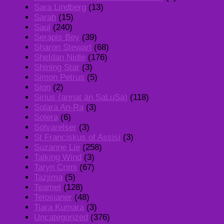
Sara Lindberg
(13)
Sarah
(15)
Saul
(240)
Serapis Bey
(39)
Sharon Stewart
(68)
Sheldan Nidle
(176)
Shining Star
(3)
Simon Petrus
(5)
Sion
(2)
Sirius (annat än SaLuSa)
(118)
Solara An-Ra
(3)
Solera
(6)
Solvarelser
(3)
St Franciskus of Assisi
(3)
Suzanne Lie
(258)
Talking Wind
(3)
Taryn Crimi
(67)
Tazjima
(5)
Teamet
(128)
Telosianer
(48)
Tiara Kumara
(3)
Uncategorized
(376)