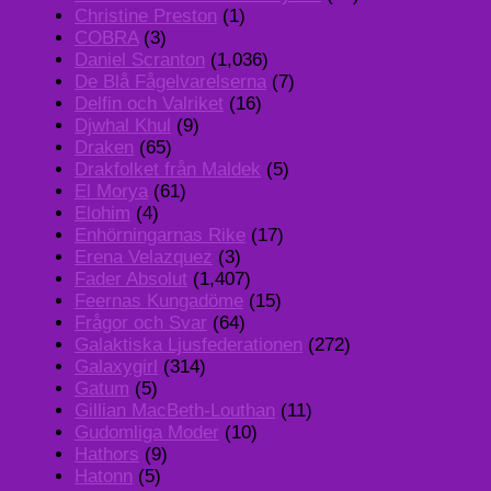
Christine Preston
(1)
COBRA
(3)
Daniel Scranton
(1,036)
De Blå Fågelvarelserna
(7)
Delfin och Valriket
(16)
Djwhal Khul
(9)
Draken
(65)
Drakfolket från Maldek
(5)
El Morya
(61)
Elohim
(4)
Enhörningarnas Rike
(17)
Erena Velazquez
(3)
Fader Absolut
(1,407)
Feernas Kungadöme
(15)
Frågor och Svar
(64)
Galaktiska Ljusfederationen
(272)
Galaxygirl
(314)
Gatum
(5)
Gillian MacBeth-Louthan
(11)
Gudomliga Moder
(10)
Hathors
(9)
Hatonn
(5)