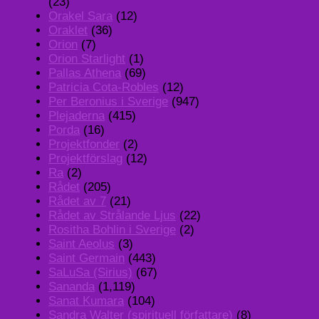
(23)
Orakel Sara
(12)
Oraklet
(36)
Orion
(7)
Orion Starlight
(1)
Pallas Athena
(69)
Patricia Cota-Robles
(12)
Per Beronius i Sverige
(947)
Plejaderna
(415)
Porda
(16)
Projektfonder
(2)
Projektförslag
(12)
Ra
(2)
Rådet
(205)
Rådet av 7
(21)
Rådet av Strålande Ljus
(22)
Rositha Bohlin i Sverige
(2)
Saint Aeolus
(3)
Saint Germain
(443)
SaLuSa (Sirius)
(67)
Sananda
(1,119)
Sanat Kumara
(104)
Sandra Walter (spirituell författare)
(8)