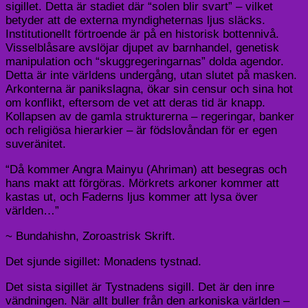
sigillet. Detta är stadiet där “solen blir svart” – vilket
betyder att de externa myndigheternas ljus släcks.
Institutionellt förtroende är på en historisk bottennivå.
Visselblåsare avslöjar djupet av barnhandel, genetisk
manipulation och “skuggregeringarnas” dolda agendor.
Detta är inte världens undergång, utan slutet på masken.
Arkonterna är panikslagna, ökar sin censur och sina hot
om konflikt, eftersom de vet att deras tid är knapp.
Kollapsen av de gamla strukturerna – regeringar, banker
och religiösa hierarkier – är födslovåndan för er egen
suveränitet.
“Då kommer Angra Mainyu (Ahriman) att besegras och
hans makt att förgöras. Mörkrets arkoner kommer att
kastas ut, och Faderns ljus kommer att lysa över
världen…”
~ Bundahishn, Zoroastrisk Skrift.
Det sjunde sigillet: Monadens tystnad.
Det sista sigillet är Tystnadens sigill. Det är den inre
vändningen. När allt buller från den arkoniska världen –