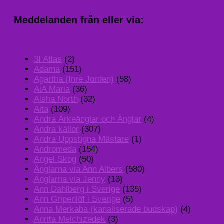
Meddelanden från eller via:
3I Atlas
(2)
Adama
(151)
Agartha (Inre Jorden)
(58)
AiA Maria
(36)
Aisha North
(32)
Aita
(109)
Andra Ärkeänglar och Änglar
(4)
Andra källor
(307)
Andra Uppstigna Mästare
(1)
Andromeda
(154)
Angel Skog
(50)
Änglarna via Ann Albers
(580)
Änglarna via Jenny
(13)
Ann Dahlberg i Sverige
(135)
Ann Gripenlöf i Sverige
(5)
Anna Merkaba (kanaliserade budskap)
(4)
Anrita Melchizedek
(3)