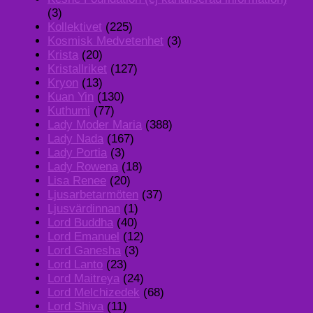
(3)
Kollektivet
(225)
Kosmisk Medvetenhet
(3)
Krista
(20)
Kristallriket
(127)
Kryon
(13)
Kuan Yin
(130)
Kuthumi
(77)
Lady Moder Maria
(388)
Lady Nada
(167)
Lady Portia
(3)
Lady Rowena
(18)
Lisa Renee
(20)
Ljusarbetarmöten
(37)
Ljusvärdinnan
(1)
Lord Buddha
(40)
Lord Emanuel
(12)
Lord Ganesha
(3)
Lord Lanto
(23)
Lord Maitreya
(24)
Lord Melchizedek
(68)
Lord Shiva
(11)