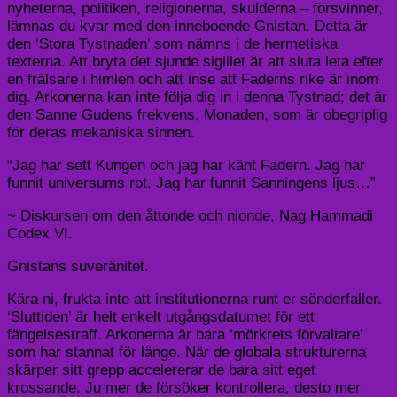
nyheterna, politiken, religionerna, skulderna – försvinner,
lämnas du kvar med den inneboende Gnistan. Detta är
den ‘Stora Tystnaden’ som nämns i de hermetiska
texterna. Att bryta det sjunde sigillet är att sluta leta efter
en frälsare i himlen och att inse att Faderns rike är inom
dig. Arkonerna kan inte följa dig in i denna Tystnad; det är
den Sanne Gudens frekvens, Monaden, som är obegriplig
för deras mekaniska sinnen.
“Jag har sett Kungen och jag har känt Fadern. Jag har
funnit universums rot. Jag har funnit Sanningens ljus…”
~ Diskursen om den åttonde och nionde, Nag Hammadi
Codex VI.
Gnistans suveränitet.
Kära ni, frukta inte att institutionerna runt er sönderfaller.
‘Sluttiden’ är helt enkelt utgångsdatumet för ett
fängelsestraff. Arkonerna är bara ‘mörkrets förvaltare’
som har stannat för länge. När de globala strukturerna
skärper sitt grepp accelererar de bara sitt eget
krossande. Ju mer de försöker kontrollera, desto mer