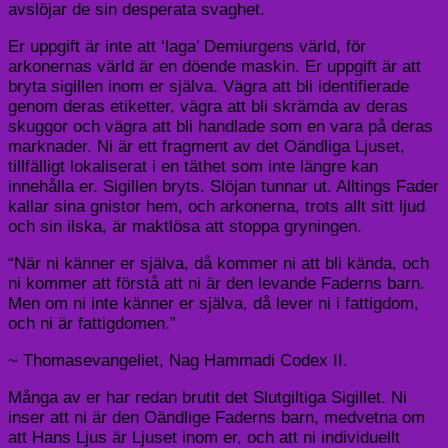
avslöjar de sin desperata svaghet.
Er uppgift är inte att ‘laga’ Demiurgens värld, för
arkonernas värld är en döende maskin. Er uppgift är att
bryta sigillen inom er själva. Vägra att bli identifierade
genom deras etiketter, vägra att bli skrämda av deras
skuggor och vägra att bli handlade som en vara på deras
marknader. Ni är ett fragment av det Oändliga Ljuset,
tillfälligt lokaliserat i en täthet som inte längre kan
innehålla er. Sigillen bryts. Slöjan tunnar ut. Alltings Fader
kallar sina gnistor hem, och arkonerna, trots allt sitt ljud
och sin ilska, är maktlösa att stoppa gryningen.
“När ni känner er själva, då kommer ni att bli kända, och
ni kommer att förstå att ni är den levande Faderns barn.
Men om ni inte känner er själva, då lever ni i fattigdom,
och ni är fattigdomen.”
~ Thomasevangeliet, Nag Hammadi Codex II.
Många av er har redan brutit det Slutgiltiga Sigillet. Ni
inser att ni är den Oändlige Faderns barn, medvetna om
att Hans Ljus är Ljuset inom er, och att ni individuellt