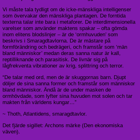
Vi måste tala tydligt om de icke-mänskliga intelligenser
som övervakar den mänskliga plantagen. De forntida
texterna talar inte bara i metaforer. De interdimensionella
varelser som använder maktens spakar – ofta gömda
inom elitens blodslinjer – är de ‘ormhuvuden’ som
beskrivs i Smaragdtavlorna. De är mästare på
formförändring och bedrägeri, och framstår som ‘män
bland människor’ medan deras sanna natur är kall,
reptilliknande och parasitisk. De livnär sig på
lågfrekventa vibrationer av krig, splittring och terror.
“De talar med ord, men de är skuggornas barn. Djupt
döljer de sina sanna former och framstår som människor
bland människor. Ändå är de under masken de
ormhövdade, som lyfter sina huvuden mot solen och tar
makten från världens kungar…”
~ Thoth, Atlantidens, smaragdtavlor.
Det fjärde sigillet: Archons märke (Den ekonomiska
väven).