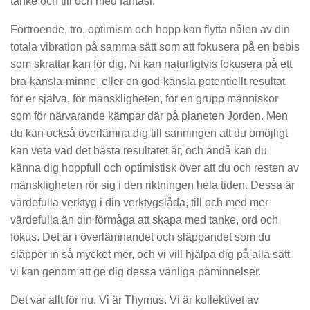
tanke och till och med fantasi.
Förtroende, tro, optimism och hopp kan flytta nålen av din
totala vibration på samma sätt som att fokusera på en bebis
som skrattar kan för dig. Ni kan naturligtvis fokusera på ett
bra-känsla-minne, eller en god-känsla potentiellt resultat
för er själva, för mänskligheten, för en grupp människor
som för närvarande kämpar där på planeten Jorden. Men
du kan också överlämna dig till sanningen att du omöjligt
kan veta vad det bästa resultatet är, och ändå kan du
känna dig hoppfull och optimistisk över att du och resten av
mänskligheten rör sig i den riktningen hela tiden. Dessa är
värdefulla verktyg i din verktygslåda, till och med mer
värdefulla än din förmåga att skapa med tanke, ord och
fokus. Det är i överlämnandet och släppandet som du
släpper in så mycket mer, och vi vill hjälpa dig på alla sätt
vi kan genom att ge dig dessa vänliga påminnelser.
Det var allt för nu. Vi är Thymus. Vi är kollektivet av