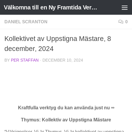
Välkomna till en Ny Framtida Verklighet
Skip to content
DANIEL SCRANTON
0
Kollektivet av Uppstigna Mästare, 8
december, 2024
BY
PER STAFFAN
·
DECEMBER 10, 2024
Kraftfulla verktyg du kan använda just nu ∞
Thymus: Kollektiv av Uppstigna Mästare
“Välsignelser. Vi är Thymus. Vi är kollektivet av uppstigna