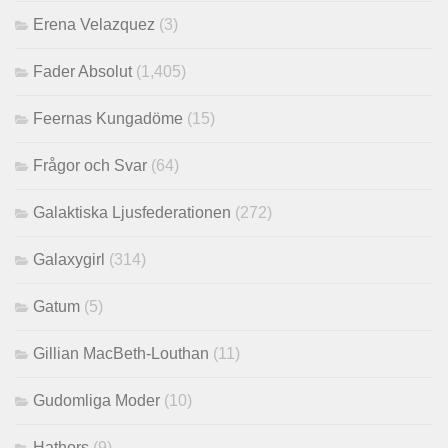
Erena Velazquez
(3)
Fader Absolut
(1,405)
Feernas Kungadöme
(15)
Frågor och Svar
(64)
Galaktiska Ljusfederationen
(272)
Galaxygirl
(314)
Gatum
(5)
Gillian MacBeth-Louthan
(11)
Gudomliga Moder
(10)
Hathors
(9)