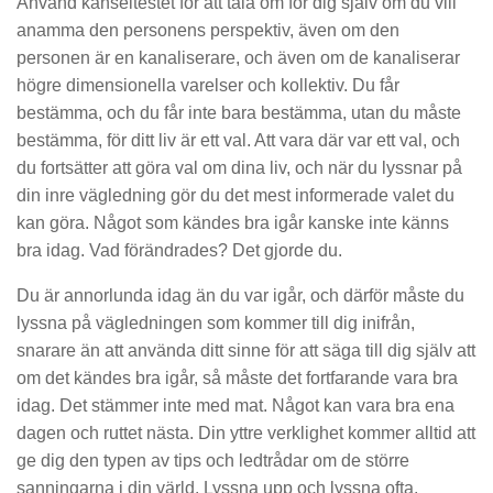
Använd känseltestet för att tala om för dig själv om du vill
anamma den personens perspektiv, även om den
personen är en kanaliserare, och även om de kanaliserar
högre dimensionella varelser och kollektiv. Du får
bestämma, och du får inte bara bestämma, utan du måste
bestämma, för ditt liv är ett val. Att vara där var ett val, och
du fortsätter att göra val om dina liv, och när du lyssnar på
din inre vägledning gör du det mest informerade valet du
kan göra. Något som kändes bra igår kanske inte känns
bra idag. Vad förändrades? Det gjorde du.
Du är annorlunda idag än du var igår, och därför måste du
lyssna på vägledningen som kommer till dig inifrån,
snarare än att använda ditt sinne för att säga till dig själv att
om det kändes bra igår, så måste det fortfarande vara bra
idag. Det stämmer inte med mat. Något kan vara bra ena
dagen och ruttet nästa. Din yttre verklighet kommer alltid att
ge dig den typen av tips och ledtrådar om de större
sanningarna i din värld. Lyssna upp och lyssna ofta,