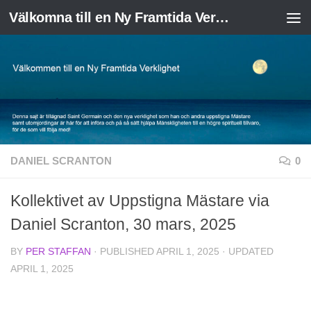
Välkomna till en Ny Framtida Verklighet
Skip to content
DANIEL SCRANTON
0
Kollektivet av Uppstigna Mästare via
Daniel Scranton, 30 mars, 2025
BY
PER STAFFAN
· PUBLISHED
APRIL 1, 2025
· UPDATED
APRIL 1, 2025