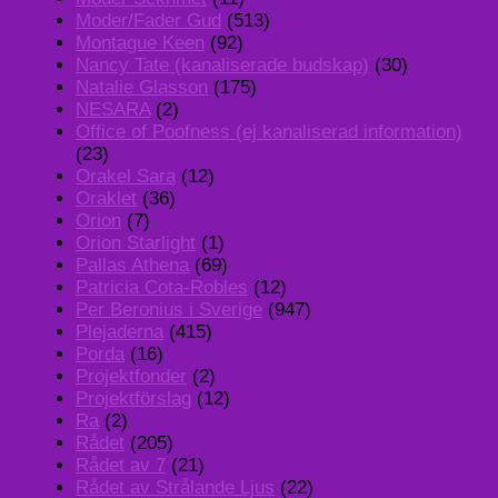
Moder/Fader Gud
(513)
Montague Keen
(92)
Nancy Tate (kanaliserade budskap)
(30)
Natalie Glasson
(175)
NESARA
(2)
Office of Poofness (ej kanaliserad information)
(23)
Orakel Sara
(12)
Oraklet
(36)
Orion
(7)
Orion Starlight
(1)
Pallas Athena
(69)
Patricia Cota-Robles
(12)
Per Beronius i Sverige
(947)
Plejaderna
(415)
Porda
(16)
Projektfonder
(2)
Projektförslag
(12)
Ra
(2)
Rådet
(205)
Rådet av 7
(21)
Rådet av Strålande Ljus
(22)