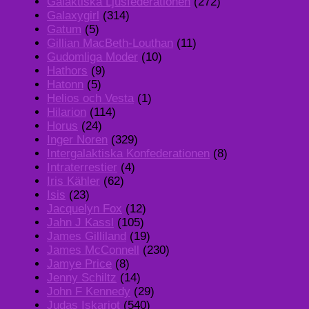
Galaktiska Ljusfederationen
(272)
Galaxygirl
(314)
Gatum
(5)
Gillian MacBeth-Louthan
(11)
Gudomliga Moder
(10)
Hathors
(9)
Hatonn
(5)
Helios och Vesta
(1)
Hilarion
(114)
Horus
(24)
Inger Noren
(329)
Intergalaktiska Konfederationen
(8)
Intraterrestier
(4)
Iris Kähler
(62)
Isis
(23)
Jacquelyn Fox
(12)
Jahn J Kassl
(105)
James Gilliland
(19)
James McConnell
(230)
Jamye Price
(8)
Jenny Schiltz
(14)
John F Kennedy
(29)
Judas Iskariot
(540)