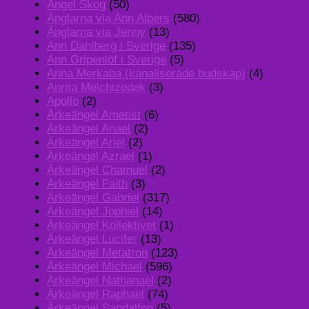
Angel Skog
(50)
Änglarna via Ann Albers
(580)
Änglarna via Jenny
(13)
Ann Dahlberg i Sverige
(135)
Ann Gripenlöf i Sverige
(5)
Anna Merkaba (kanaliserade budskap)
(4)
Anrita Melchizedek
(3)
Apollo
(2)
Ärkeängel Ametist
(6)
Ärkeängel Anael
(2)
Ärkeängel Ariel
(2)
Ärkeängel Azrael
(1)
Ärkeängel Chamuel
(2)
Ärkeängel Faith
(3)
Ärkeängel Gabriel
(317)
Ärkeängel Jophiel
(14)
Ärkeängel Kollektivet
(1)
Ärkeängel Lucifer
(13)
Ärkeängel Metatron
(123)
Ärkeängel Michael
(596)
Ärkeängel Nathanael
(2)
Ärkeängel Raphael
(74)
Ärkeängel Sandalfon
(5)