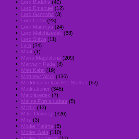
Lord Buddha
(40)
Lord Emanuel
(12)
Lord Ganesha
(3)
Lord Lanto
(23)
Lord Maitreya
(24)
Lord Melchizedek
(68)
Lord Shiva
(11)
Lyra
(24)
Maat
(1)
Maria Magdalena
(209)
Maryann Rada
(8)
Matt Kahn
(19)
Matthew Ward
(136)
Meddelande från Per Staffan
(62)
Meditationer
(348)
Melchizedek
(7)
Méline Portia Lafont
(5)
Merlin
(12)
Mike Quinsey
(326)
Mira
(3)
Moder Fatima
(6)
Moder Gaia
(110)
Moder Sekhmet
(11)