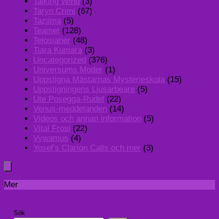
Talking Wind
(3)
Taryn Crimi
(67)
Tazjima
(5)
Teamet
(128)
Telosianer
(48)
Tiara Kumara
(3)
Uncategorized
(376)
Universums Moder
(1)
Uppstigna Mästarnas Mysterieskola
(15)
Uppstigningens Ljusarbeare
(5)
Ute Posegga-Rudel
(22)
Venus-meddelanden
(14)
Videos och annan information
(5)
Vital Frosi
(22)
Vywamus
(4)
Yosef's Clarion Calls och mer
(3)
Mer
Sök