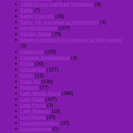
Judith Kusel (spirituell författare)
(3)
KaRa
(7)
Karen Vivenzio
(29)
Kathy Vik (kanaliserad information)
(3)
Kerstin Eriksson
(107)
Kerstin Sisilla
(70)
Keshe Foundation (ej kanaliserad information)
(3)
Kollektivet
(225)
Kosmisk Medvetenhet
(3)
Krista
(20)
Kristallriket
(127)
Kryon
(13)
Kuan Yin
(130)
Kuthumi
(77)
Lady Moder Maria
(388)
Lady Nada
(167)
Lady Portia
(3)
Lady Rowena
(18)
Lisa Renee
(20)
Ljusarbetarmöten
(37)
Ljusvärdinnan
(1)