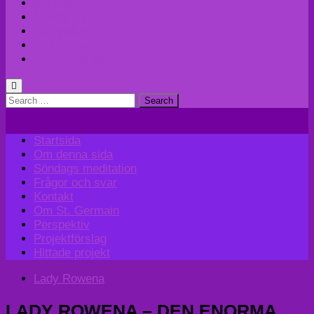
Kontakt
Om St. Germain
Perspektiv
Projektförslag
Hittade projekt
Search
for:
Startsida
Om denna sida
Söndags meditation
Frågor och svar
Kontakt
Om St. Germain
Perspektiv
Projektförslag
Hittade projekt
Lady Rowena
LADY ROWENA – DEN ENORMA