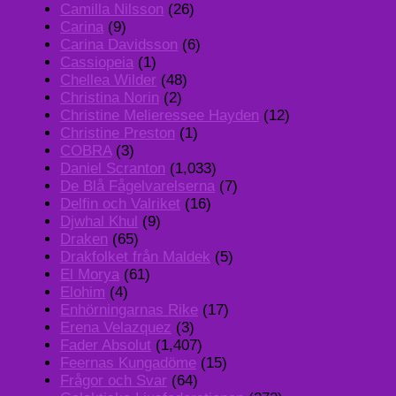
Camilla Nilsson
(26)
Carina
(9)
Carina Davidsson
(6)
Cassiopeia
(1)
Chellea Wilder
(48)
Christina Norin
(2)
Christine Melieressee Hayden
(12)
Christine Preston
(1)
COBRA
(3)
Daniel Scranton
(1,033)
De Blå Fågelvarelserna
(7)
Delfin och Valriket
(16)
Djwhal Khul
(9)
Draken
(65)
Drakfolket från Maldek
(5)
El Morya
(61)
Elohim
(4)
Enhörningarnas Rike
(17)
Erena Velazquez
(3)
Fader Absolut
(1,407)
Feernas Kungadöme
(15)
Frågor och Svar
(64)