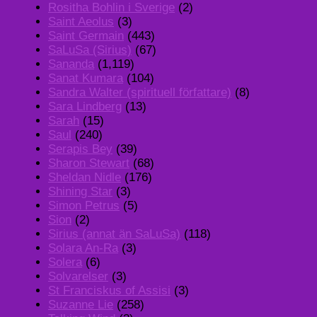
Rositha Bohlin i Sverige
(2)
Saint Aeolus
(3)
Saint Germain
(443)
SaLuSa (Sirius)
(67)
Sananda
(1,119)
Sanat Kumara
(104)
Sandra Walter (spirituell författare)
(8)
Sara Lindberg
(13)
Sarah
(15)
Saul
(240)
Serapis Bey
(39)
Sharon Stewart
(68)
Sheldan Nidle
(176)
Shining Star
(3)
Simon Petrus
(5)
Sion
(2)
Sirius (annat än SaLuSa)
(118)
Solara An-Ra
(3)
Solera
(6)
Solvarelser
(3)
St Franciskus of Assisi
(3)
Suzanne Lie
(258)