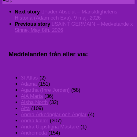
Följ:
Next story
Fader Absolut – Mänsklighetens
Historia (Adam och Eva), 9 maj, 2026
Previous story
SAINT GERMAIN – Medvetande x
Sinne, May 8th, 2026
Meddelanden från eller via:
3I Atlas
(2)
Adama
(151)
Agartha (Inre Jorden)
(58)
AiA Maria
(36)
Aisha North
(32)
Aita
(109)
Andra Ärkeänglar och Änglar
(4)
Andra källor
(307)
Andra Uppstigna Mästare
(1)
Andromeda
(154)