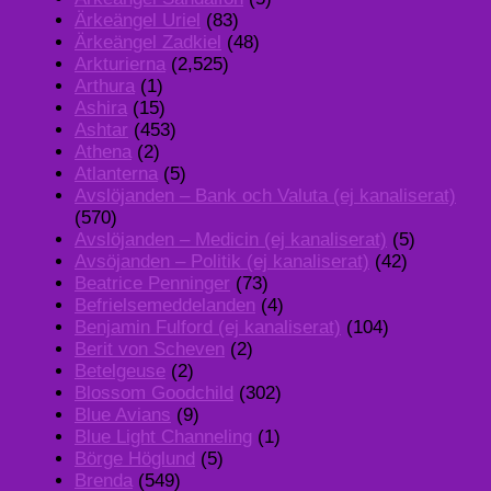
Ärkeängel Uriel
(83)
Ärkeängel Zadkiel
(48)
Arkturierna
(2,525)
Arthura
(1)
Ashira
(15)
Ashtar
(453)
Athena
(2)
Atlanterna
(5)
Avslöjanden – Bank och Valuta (ej kanaliserat)
(570)
Avslöjanden – Medicin (ej kanaliserat)
(5)
Avsöjanden – Politik (ej kanaliserat)
(42)
Beatrice Penninger
(73)
Befrielsemeddelanden
(4)
Benjamin Fulford (ej kanaliserat)
(104)
Berit von Scheven
(2)
Betelgeuse
(2)
Blossom Goodchild
(302)
Blue Avians
(9)
Blue Light Channeling
(1)
Börge Höglund
(5)
Brenda
(549)