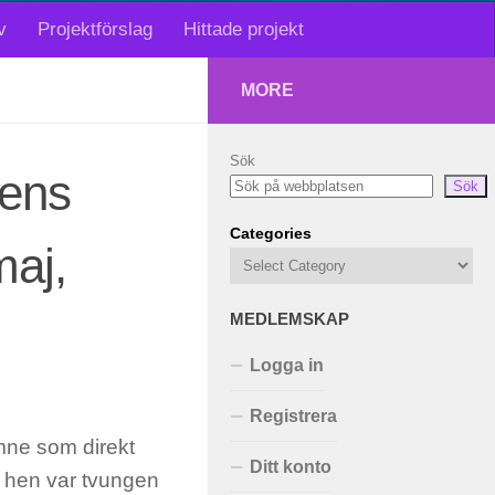
v
Projektförslag
Hittade projekt
MORE
Sök
tens
Sök
Categories
maj,
MEDLEMSKAP
Logga in
Registrera
ämne som direkt
Ditt konto
r hen var tvungen