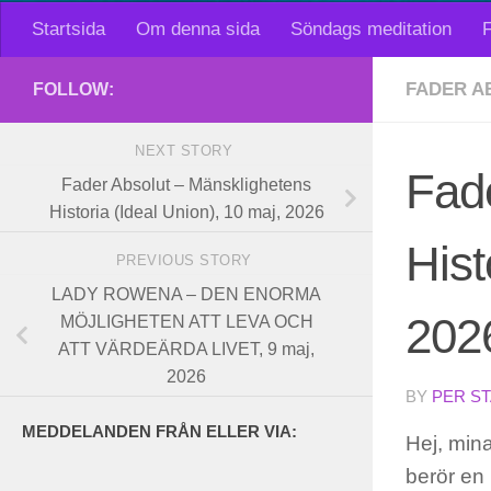
Startsida
Om denna sida
Söndags meditation
F
FADER A
FOLLOW:
NEXT STORY
Fad
Fader Absolut – Mänsklighetens
Historia (Ideal Union), 10 maj, 2026
Hist
PREVIOUS STORY
LADY ROWENA – DEN ENORMA
202
MÖJLIGHETEN ATT LEVA OCH
ATT VÄRDEÄRDA LIVET, 9 maj,
2026
BY
PER S
MEDDELANDEN FRÅN ELLER VIA:
Hej, mina
berör en