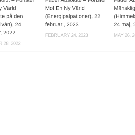
y Värld
Mot En Ny Värld
Mänsklig
te på den
(Energipalpationer), 22
(Himmel
ivån), 24
februari, 2023
24 maj, 
, 2022
FEBRUARY 24, 2023
MAY 26, 2
28, 2022