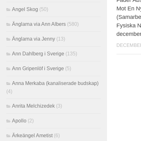
Mot En N
Angel Skog
(50)
(Samarbe
Änglarna via Ann Albers
(580)
Fysiska N
december
Änglarna via Jenny
(13)
DECEMBER 
Ann Dahlberg i Sverige
(135)
Ann Gripenlöf i Sverige
(5)
Anna Merkaba (kanaliserade budskap)
(4)
Anrita Melchizedek
(3)
Apollo
(2)
Ärkeängel Ametist
(6)