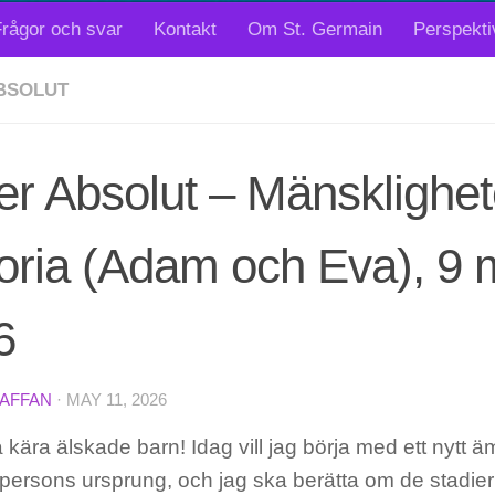
rågor och svar
Kontakt
Om St. Germain
Perspekti
BSOLUT
er Absolut – Mänsklighe
oria (Adam och Eva), 9 
6
TAFFAN
·
MAY 11, 2026
 kära älskade barn! Idag vill jag börja med ett nytt 
 persons ursprung, och jag ska berätta om de stadie