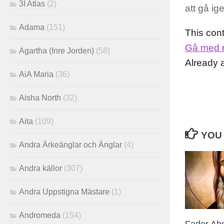
3I Atlas
(2)
att gå i
Adama
(151)
This con
Gå med 
Agartha (Inre Jorden)
(58)
Already
AiA Maria
(36)
Aisha North
(32)
Aita
(109)
YOU 
Andra Ärkeänglar och Änglar
(4)
Andra källor
(307)
Andra Uppstigna Mästare
(1)
Andromeda
(154)
Fader Abs