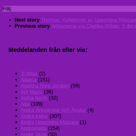
Följ:
Next story
Thymus: Kollektivet av Uppstigna Mästare
Previous story
Arkturierna via Chellea Wilder, 5 de
Meddelanden från eller via:
3I Atlas
(2)
Adama
(151)
Agartha (Inre Jorden)
(58)
AiA Maria
(36)
Aisha North
(32)
Aita
(109)
Andra Ärkeänglar och Änglar
(4)
Andra källor
(307)
Andra Uppstigna Mästare
(1)
Andromeda
(154)
Angel Skog
(50)