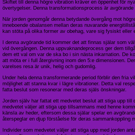
Skiftet till denna högre vibration kräver en öppenhet för 
övertygelser. Denna transformationsprocess är avgörande f
När jorden genomgår denna betydande övergång mot högre 
inneboende obalansen mellan deras nuvarande energitillst
kan stöta på olika former av obehag, vare sig fysiskt eller 
I denna avgörande tid kommer det att finnas själar som vä
vid övergången. Denna uppvaknandeprocess ger dem tillgång 
dem ett val om var de ska bo i sin nästa inkarnation. De k
att möta er i full återgivning inom den 5:e dimensionen. Den
varelses resa är unik, helig och gudomlig.
Under hela denna transformerande period förblir den fria vil
möjlighet att stanna kvar i lägre vibrationer. Detta val res
fatta beslut som resonerar med deras själs önskningar.
Jorden själv har fattat ett medvetet beslut att stiga upp t
medvetet väljer att stiga upp tillsammans med henne komme
känsla av heder, eftersom dessa själar spelar en avgörande
återspeglar en djup förståelse för deras sammankoppling m
Individer som medvetet väljer att stiga upp med jorden ant