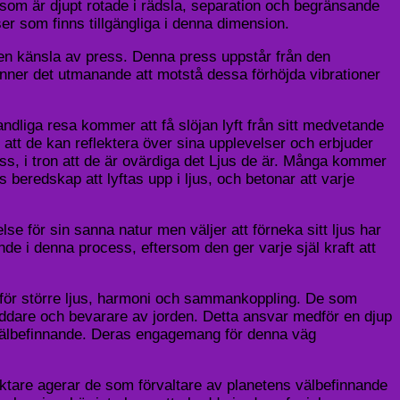
 som är djupt rotade i rädsla, separation och begränsande
r som finns tillgängliga i denna dimension.
en känsla av press. Denna press uppstår från den
ner det utmanande att motstå dessa förhöjda vibrationer
dliga resa kommer att få slöjan lyft från sitt medvetande
 att de kan reflektera över sina upplevelser och erbjuder
s, i tron ​​att de är ovärdiga det Ljus de är. Många kommer
 beredskap att lyftas upp i ljus, och betonar att varje
se för sin sanna natur men väljer att förneka sitt ljus har
nde i denna process, eftersom den ger varje själ kraft att
ats för större ljus, harmoni och sammankoppling. De som
ddare och bevarare av jorden. Detta ansvar medför en djup
s välbefinnande. Deras engagemang för denna väg
väktare agerar de som förvaltare av planetens välbefinnande