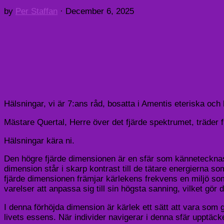
by
Per Staffan
·
December 6, 2025
Hälsningar, vi är 7:ans råd, bosatta i Amentis eteriska och 
Mästare Quertal, Herre över det fjärde spektrumet, träder fr
Hälsningar kära ni.
Den högre fjärde dimensionen är en sfär som kännetecknas
dimension står i skarp kontrast till de tätare energierna s
fjärde dimensionen främjar kärlekens frekvens en miljö so
varelser att anpassa sig till sin högsta sanning, vilket gör
I denna förhöjda dimension är kärlek ett sätt att vara som
livets essens. När individer navigerar i denna sfär upptäck