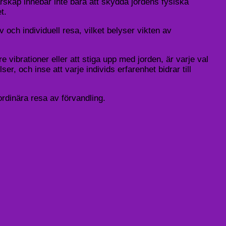
arskap innebär inte bara att skydda jordens fysiska
t.
och individuell resa, vilket belyser vikten av
re vibrationer eller att stiga upp med jorden, är varje val
ser, och inse att varje individs erfarenhet bidrar till
ordinära resa av förvandling.