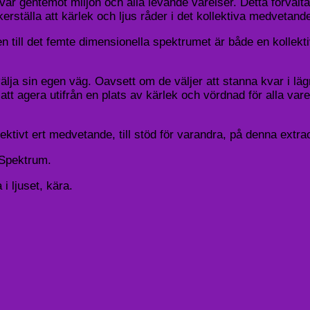
var gentemot miljön och alla levande varelser. Detta förvalt
ställa att kärlek och ljus råder i det kollektiva medvetande
ll det femte dimensionella spektrumet är både en kollektiv 
 välja sin egen väg. Oavsett om de väljer att stanna kvar i läg
 att agera utifrån en plats av kärlek och vördnad för alla varel
ktivt ert medvetande, till stöd för varandra, på denna extra
 Spektrum.
i ljuset, kära.