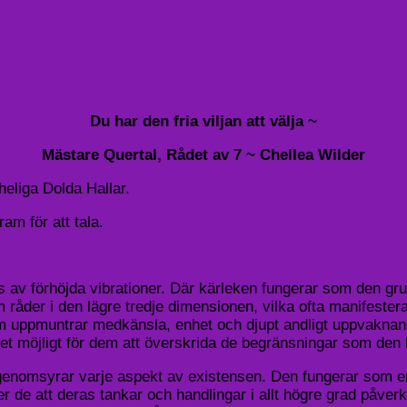
Du har den fria viljan att välja ~
Mästare Quertal, Rådet av 7 ~ Chellea Wilder
heliga Dolda Hallar.
am för att tala.
 av förhöjda vibrationer. Där kärleken fungerar som den gr
om råder i den lägre tredje dimensionen, vilka ofta manifeste
m uppmuntrar medkänsla, enhet och djupt andligt uppvaknand
 det möjligt för dem att överskrida de begränsningar som den 
 genomsyrar varje aspekt av existensen. Den fungerar som en 
er de att deras tankar och handlingar i allt högre grad påver