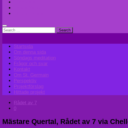
Perspektiv
Projektförslag
Hittade projekt
Search
for:
Startsida
Om denna sida
Söndags meditation
Frågor och svar
Kontakt
Om St. Germain
Perspektiv
Projektförslag
Hittade projekt
Rådet av 7
0
Mästare Quertal, Rådet av 7 via Chel