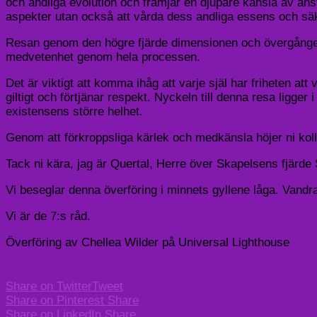
och andliga evolution och främjar en djupare känsla av ans
aspekter utan också att vårda dess andliga essens och säker
Resan genom den högre fjärde dimensionen och övergången ti
medvetenhet genom hela processen.
Det är viktigt att komma ihåg att varje själ har friheten att
giltigt och förtjänar respekt. Nyckeln till denna resa ligger i
existensens större helhet.
Genom att förkroppsliga kärlek och medkänsla höjer ni kolle
Tack ni kära, jag är Quertal, Herre över Skapelsens fjärde
Vi beseglar denna överföring i minnets gyllene låga. Vandra 
Vi är de 7:s råd.
Överföring av Chellea Wilder på Universal Lighthouse
Share on Twitter
Tweet
Share on Pinterest
Share
Share on LinkedIn
Share