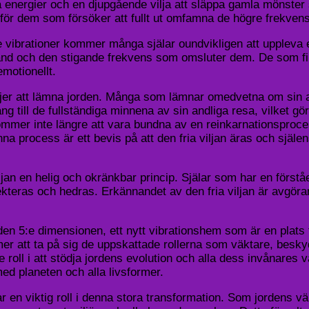
nya energier och en djupgående vilja att släppa gamla mönster
ör dem som försöker att fullt ut omfamna de högre frekvense
vibrationer kommer många själar oundvikligen att uppleva 
ånd och den stigande frekvens som omsluter dem. De som fin
emotionellt.
ljer att lämna jorden. Många som lämnar omedvetna om sin an
till de fullständiga minnena av sin andliga resa, vilket gör
ommer inte längre att vara bundna av en reinkarnationsproces
na process är ett bevis på att den fria viljan äras och själens
jan en helig och okränkbar princip. Själar som har en förståel
pekteras och hedras. Erkännandet av den fria viljan är avgöra
ill den 5:e dimensionen, ett nytt vibrationshem som är en pl
r att ta på sig de uppskattade rollerna som väktare, besky
 roll i att stödja jordens evolution och alla dess invånare
ed planeten och alla livsformer.
ar en viktig roll i denna stora transformation. Som jordens 