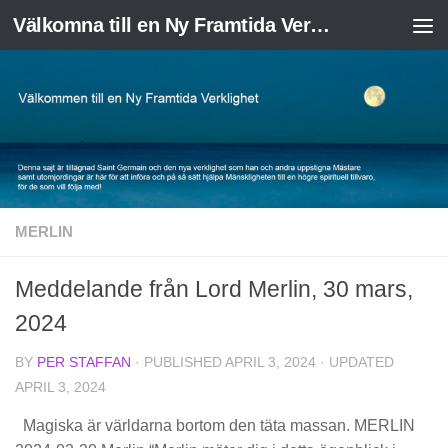
Välkomna till en Ny Framtida Verklighet
Skip to content
MERLIN
Meddelande från Lord Merlin, 30 mars,
2024
BY
PER STAFFAN
· PUBLISHED
APRIL 3, 2024
· UPDATED
APRIL 3, 2024
Magiska är världarna bortom den täta massan. MERLIN