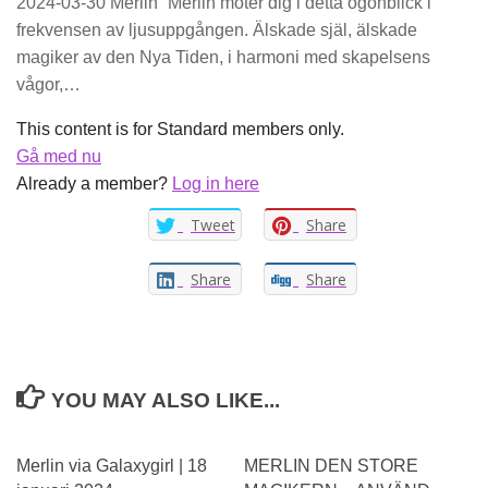
2024-03-30 Merlin “Merlin möter dig i detta ögonblick i
frekvensen av ljusuppgången. Älskade själ, älskade
magiker av den Nya Tiden, i harmoni med skapelsens
vågor,…
This content is for Standard members only.
Gå med nu
Already a member?
Log in here
Tweet
Share
Share
Share
YOU MAY ALSO LIKE...
0
Merlin via Galaxygirl | 18
MERLIN DEN STORE