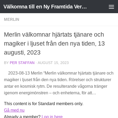
Välkomna till en Ny Framtida Verklighet
Skip to content
MERLIN
Merlin välkomnar hjärtats tjänare och
magiker i ljuset från den nya tiden, 13
augusti, 2023
BY
PER STAFFAN
·
AUGUST 15, 2023
2023-08-13 Merlin “Merlin välkomnar hjärtats tjänare och
magiker i ljuset från den nya tiden. Rörelser och strukturer
antar en kosmisk rytm. De resulterande vågorna tränger
igenom energimönstren – och enheterna, för att…
This content is for Standard members only.
Gå med nu
Already a member?
Log in here