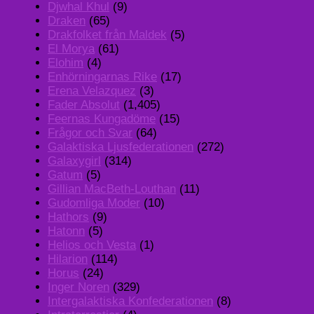
Djwhal Khul
(9)
Draken
(65)
Drakfolket från Maldek
(5)
El Morya
(61)
Elohim
(4)
Enhörningarnas Rike
(17)
Erena Velazquez
(3)
Fader Absolut
(1,405)
Feernas Kungadöme
(15)
Frågor och Svar
(64)
Galaktiska Ljusfederationen
(272)
Galaxygirl
(314)
Gatum
(5)
Gillian MacBeth-Louthan
(11)
Gudomliga Moder
(10)
Hathors
(9)
Hatonn
(5)
Helios och Vesta
(1)
Hilarion
(114)
Horus
(24)
Inger Noren
(329)
Intergalaktiska Konfederationen
(8)