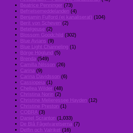
Beatrice Penninger
(73)
Befrielsemeddelanden
(4)
Benjamin Fulford (ej kanaliserat)
(104)
Berit von Scheven
(2)
Betelgeuse
(2)
Blossom Goodchild
(302)
Blue Avians
(9)
Blue Light Channeling
(1)
Börge Höglund
(5)
Brenda
(549)
Camilla Nilsson
(26)
Carina
(9)
Carina Davidsson
(6)
Cassiopeia
(1)
Chellea Wilder
(48)
Christina Norin
(2)
Christine Melieressee Hayden
(12)
Christine Preston
(1)
COBRA
(3)
Daniel Scranton
(1,033)
De Blå Fågelvarelserna
(7)
Delfin och Valriket
(16)