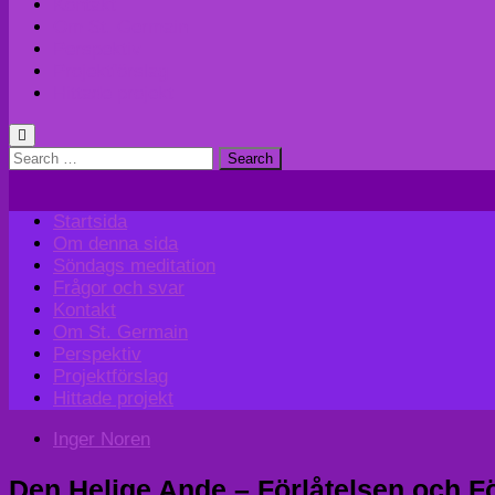
Kontakt
Om St. Germain
Perspektiv
Projektförslag
Hittade projekt
Search
for:
Startsida
Om denna sida
Söndags meditation
Frågor och svar
Kontakt
Om St. Germain
Perspektiv
Projektförslag
Hittade projekt
Inger Noren
Den Helige Ande – Förlåtelsen och Fö