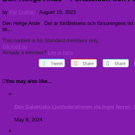
by
Per Staffan
·
August 15, 2023
Den Helige Ande Det är förlåtelsens och försoningens tid s
bli…
This content is for Standard members only.
Gå med nu
Already a member?
Log in here
Tweet
Share
Share
You may also like...
Den Galaktiska Ljusfederationen via Inger Noren, 
May 8, 2024