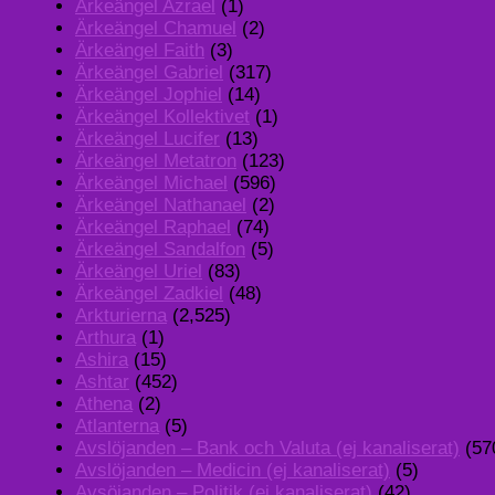
Ärkeängel Azrael
(1)
Ärkeängel Chamuel
(2)
Ärkeängel Faith
(3)
Ärkeängel Gabriel
(317)
Ärkeängel Jophiel
(14)
Ärkeängel Kollektivet
(1)
Ärkeängel Lucifer
(13)
Ärkeängel Metatron
(123)
Ärkeängel Michael
(596)
Ärkeängel Nathanael
(2)
Ärkeängel Raphael
(74)
Ärkeängel Sandalfon
(5)
Ärkeängel Uriel
(83)
Ärkeängel Zadkiel
(48)
Arkturierna
(2,525)
Arthura
(1)
Ashira
(15)
Ashtar
(452)
Athena
(2)
Atlanterna
(5)
Avslöjanden – Bank och Valuta (ej kanaliserat)
(57
Avslöjanden – Medicin (ej kanaliserat)
(5)
Avsöjanden – Politik (ej kanaliserat)
(42)