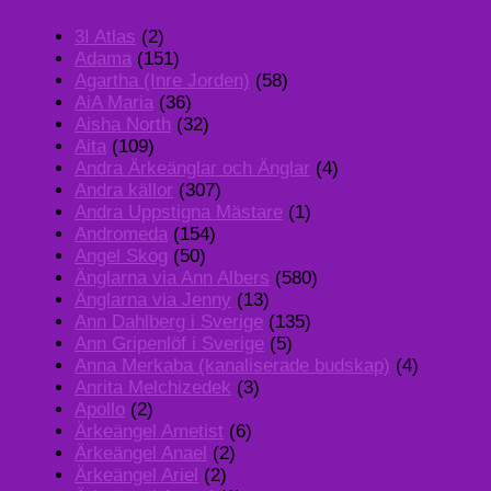
3I Atlas
(2)
Adama
(151)
Agartha (Inre Jorden)
(58)
AiA Maria
(36)
Aisha North
(32)
Aita
(109)
Andra Ärkeänglar och Änglar
(4)
Andra källor
(307)
Andra Uppstigna Mästare
(1)
Andromeda
(154)
Angel Skog
(50)
Änglarna via Ann Albers
(580)
Änglarna via Jenny
(13)
Ann Dahlberg i Sverige
(135)
Ann Gripenlöf i Sverige
(5)
Anna Merkaba (kanaliserade budskap)
(4)
Anrita Melchizedek
(3)
Apollo
(2)
Ärkeängel Ametist
(6)
Ärkeängel Anael
(2)
Ärkeängel Ariel
(2)