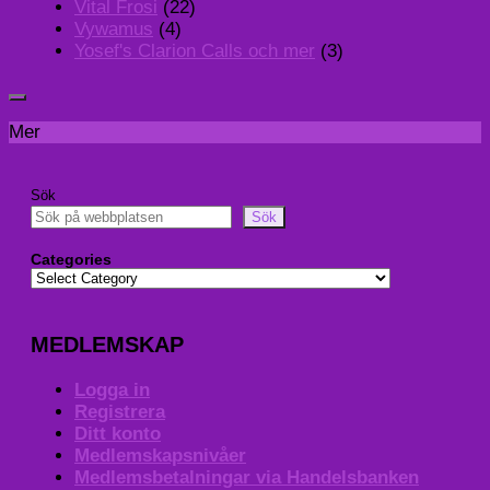
Vital Frosi
(22)
Vywamus
(4)
Yosef's Clarion Calls och mer
(3)
Mer
Sök
Sök
Categories
MEDLEMSKAP
Logga in
Registrera
Ditt konto
Medlemskapsnivåer
Medlemsbetalningar via Handelsbanken