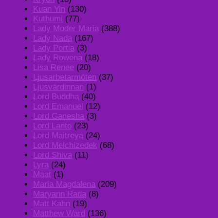
Kuan Yin
(130)
Kuthumi
(77)
Lady Moder Maria
(388)
Lady Nada
(167)
Lady Portia
(3)
Lady Rowena
(18)
Lisa Renee
(20)
Ljusarbetarmöten
(37)
Ljusvärdinnan
(1)
Lord Buddha
(40)
Lord Emanuel
(12)
Lord Ganesha
(3)
Lord Lanto
(23)
Lord Maitreya
(24)
Lord Melchizedek
(68)
Lord Shiva
(11)
Lyra
(24)
Maat
(1)
Maria Magdalena
(209)
Maryann Rada
(8)
Matt Kahn
(19)
Matthew Ward
(136)