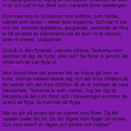
ni är och vad ni har blivit och i varandet finns handlingen.
Kom med mig nu till bäcken som bubblar, som färdas,
vattnet som rinner – rinner över klipporna. Och när ni ser
och hör, kommer bubblorna, gurglandet, porlandet att föra
er till en plats av påminnelse om att även ni är bäcken,
även ni stenen, småstenen.
Också ni, den flytande, vattnets rörelse. Tankarna som
kommer till dig, de flyter, eller hur? De flyter in genom ditt
sinne och de kan flyta ut.
Men ibland finns det punkter där de måste gå över en
kulle, som du kanske tänker dig, och det finns tillfällen då
de fastnar och det finns tillfällen då de är menade att vara
fokuserade. Tankarna är som vattnet. Jag ber dig att
fokusera på det som flyter och i fokuseringen kommer du
också att flyta, du kommer att flyga.
När du går på jorden blir du vattnet som flyter. Du blir
sanden under din fot. Du blir fågeln som flyger på himlen.
Och vem leder? Är fågeln och jorden och vattnet?