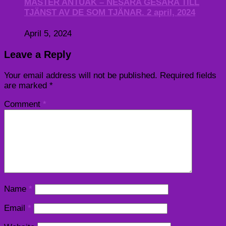
MASTER ANTUAK – NESARA GESARA TILL
TJÄNST AV DE SOM TJÄNAR. 2 april, 2024
April 5, 2024
Leave a Reply
Your email address will not be published.
Required fields
are marked
*
Comment
*
Name
*
Email
*