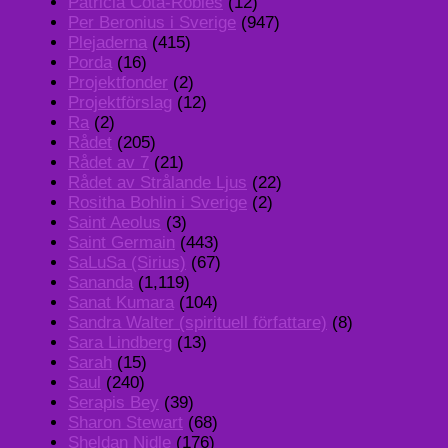
Patricia Cota-Robles
(12)
Per Beronius i Sverige
(947)
Plejaderna
(415)
Porda
(16)
Projektfonder
(2)
Projektförslag
(12)
Ra
(2)
Rådet
(205)
Rådet av 7
(21)
Rådet av Strålande Ljus
(22)
Rositha Bohlin i Sverige
(2)
Saint Aeolus
(3)
Saint Germain
(443)
SaLuSa (Sirius)
(67)
Sananda
(1,119)
Sanat Kumara
(104)
Sandra Walter (spirituell författare)
(8)
Sara Lindberg
(13)
Sarah
(15)
Saul
(240)
Serapis Bey
(39)
Sharon Stewart
(68)
Sheldan Nidle
(176)