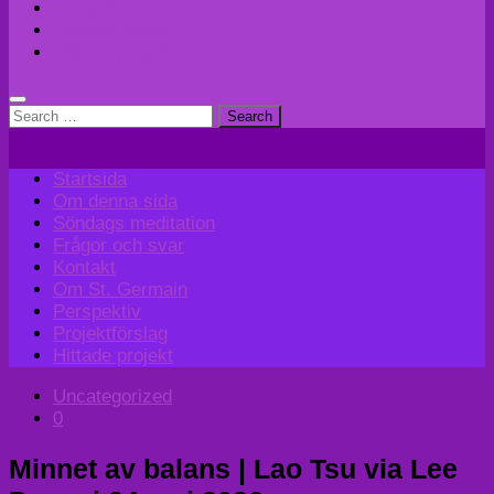
Perspektiv
Projektförslag
Hittade projekt
Search
for:
Startsida
Om denna sida
Söndags meditation
Frågor och svar
Kontakt
Om St. Germain
Perspektiv
Projektförslag
Hittade projekt
Uncategorized
0
Minnet av balans | Lao Tsu via Lee