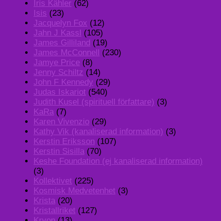
Iris Kähler
(62)
Isis
(23)
Jacquelyn Fox
(12)
Jahn J Kassl
(105)
James Gilliland
(19)
James McConnell
(230)
Jamye Price
(8)
Jenny Schiltz
(14)
John F Kennedy
(29)
Judas Iskariot
(540)
Judith Kusel (spirituell författare)
(3)
KaRa
(7)
Karen Vivenzio
(29)
Kathy Vik (kanaliserad information)
(3)
Kerstin Eriksson
(107)
Kerstin Sisilla
(70)
Keshe Foundation (ej kanaliserad information)
(3)
Kollektivet
(225)
Kosmisk Medvetenhet
(3)
Krista
(20)
Kristallriket
(127)
Kryon
(13)