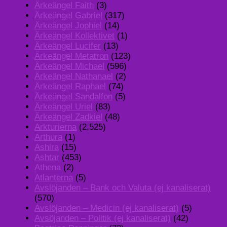
Ärkeängel Faith
(3)
Ärkeängel Gabriel
(317)
Ärkeängel Jophiel
(14)
Ärkeängel Kollektivet
(1)
Ärkeängel Lucifer
(13)
Ärkeängel Metatron
(123)
Ärkeängel Michael
(596)
Ärkeängel Nathanael
(2)
Ärkeängel Raphael
(74)
Ärkeängel Sandalfon
(5)
Ärkeängel Uriel
(83)
Ärkeängel Zadkiel
(48)
Arkturierna
(2,525)
Arthura
(1)
Ashira
(15)
Ashtar
(453)
Athena
(2)
Atlanterna
(5)
Avslöjanden – Bank och Valuta (ej kanaliserat)
(570)
Avslöjanden – Medicin (ej kanaliserat)
(5)
Avsöjanden – Politik (ej kanaliserat)
(42)