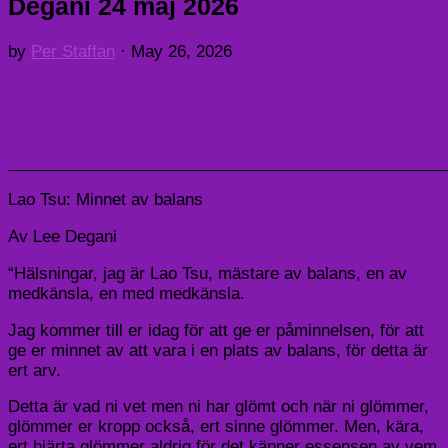
Degani 24 maj 2026
by
Per Staffan
·
May 26, 2026
________________________________________________
Lao Tsu: Minnet av balans
Av Lee Degani
“Hälsningar, jag är Lao Tsu, mästare av balans, en av
medkänsla, en med medkänsla.
Jag kommer till er idag för att ge er påminnelsen, för att
ge er minnet av att vara i en plats av balans, för detta är
ert arv.
Detta är vad ni vet men ni har glömt och när ni glömmer,
glömmer er kropp också, ert sinne glömmer. Men, kära,
ert hjärta glömmer aldrig för det känner essensen av vem