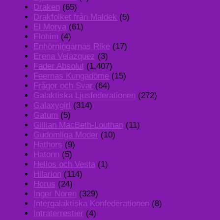
Draken
(65)
Drakfolket från Maldek
(5)
El Morya
(61)
Elohim
(4)
Enhörningarnas Rike
(17)
Erena Velazquez
(3)
Fader Absolut
(1,407)
Feernas Kungadöme
(15)
Frågor och Svar
(64)
Galaktiska Ljusfederationen
(272)
Galaxygirl
(314)
Gatum
(5)
Gillian MacBeth-Louthan
(11)
Gudomliga Moder
(10)
Hathors
(9)
Hatonn
(5)
Helios och Vesta
(1)
Hilarion
(114)
Horus
(24)
Inger Noren
(329)
Intergalaktiska Konfederationen
(8)
Intraterrestier
(4)