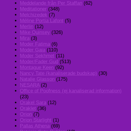
Meddelande från Per Staffan
(62)
Meditationer
(348)
Melchizedek
(7)
Méline Portia Lafont
(5)
Merlin
(12)
Mike Quinsey
(326)
Mira
(3)
Moder Fatima
(6)
Moder Gaia
(110)
Moder Sekhmet
(11)
Moder/Fader Gud
(513)
Montague Keen
(92)
Nancy Tate (kanaliserade budskap)
(30)
Natalie Glasson
(175)
NESARA
(2)
Office of Poofness (ej kanaliserad information)
(23)
Orakel Sara
(12)
Oraklet
(36)
Orion
(7)
Orion Starlight
(1)
Pallas Athena
(69)