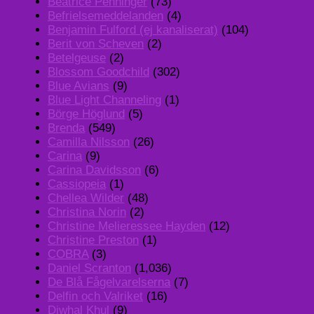
Beatrice Penninger
(73)
Befrielsemeddelanden
(4)
Benjamin Fulford (ej kanaliserat)
(104)
Berit von Scheven
(2)
Betelgeuse
(2)
Blossom Goodchild
(302)
Blue Avians
(9)
Blue Light Channeling
(1)
Börge Höglund
(5)
Brenda
(549)
Camilla Nilsson
(26)
Carina
(9)
Carina Davidsson
(6)
Cassiopeia
(1)
Chellea Wilder
(48)
Christina Norin
(2)
Christine Melieressee Hayden
(12)
Christine Preston
(1)
COBRA
(3)
Daniel Scranton
(1,036)
De Blå Fågelvarelserna
(7)
Delfin och Valriket
(16)
Djwhal Khul
(9)