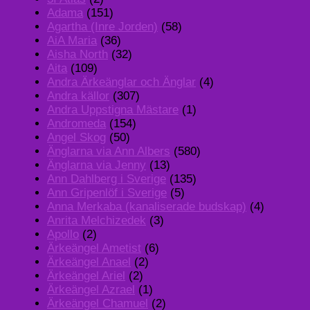
Adama
(151)
Agartha (Inre Jorden)
(58)
AiA Maria
(36)
Aisha North
(32)
Aita
(109)
Andra Ärkeänglar och Änglar
(4)
Andra källor
(307)
Andra Uppstigna Mästare
(1)
Andromeda
(154)
Angel Skog
(50)
Änglarna via Ann Albers
(580)
Änglarna via Jenny
(13)
Ann Dahlberg i Sverige
(135)
Ann Gripenlöf i Sverige
(5)
Anna Merkaba (kanaliserade budskap)
(4)
Anrita Melchizedek
(3)
Apollo
(2)
Ärkeängel Ametist
(6)
Ärkeängel Anael
(2)
Ärkeängel Ariel
(2)
Ärkeängel Azrael
(1)
Ärkeängel Chamuel
(2)