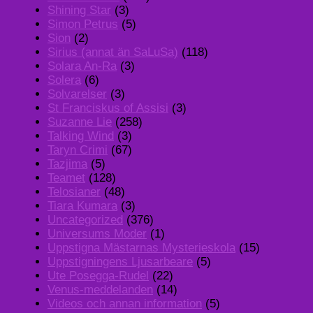
Shining Star
(3)
Simon Petrus
(5)
Sion
(2)
Sirius (annat än SaLuSa)
(118)
Solara An-Ra
(3)
Solera
(6)
Solvarelser
(3)
St Franciskus of Assisi
(3)
Suzanne Lie
(258)
Talking Wind
(3)
Taryn Crimi
(67)
Tazjima
(5)
Teamet
(128)
Telosianer
(48)
Tiara Kumara
(3)
Uncategorized
(376)
Universums Moder
(1)
Uppstigna Mästarnas Mysterieskola
(15)
Uppstigningens Ljusarbeare
(5)
Ute Posegga-Rudel
(22)
Venus-meddelanden
(14)
Videos och annan information
(5)