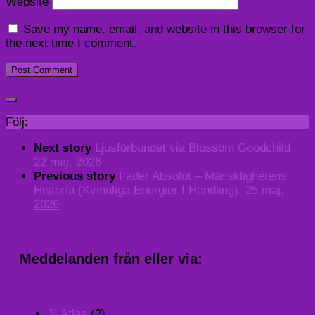
Website
Save my name, email, and website in this browser for
the next time I comment.
Följ:
Next story
Ljusförbundet via Blossom Goodchild,
22 maj, 2026
Previous story
Fader Absolut – Mänsklighetens
Historia (Kvinnliga Energier I Handling), 25 maj,
2026
Meddelanden från eller via:
3I Atlas
(2)