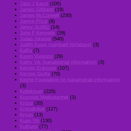
Jahn J Kassl
(105)
James Gilliland
(19)
James McConnell
(230)
Jamye Price
(8)
Jenny Schiltz
(14)
John F Kennedy
(29)
Judas Iskariot
(540)
Judith Kusel (spirituell författare)
(3)
KaRa
(7)
Karen Vivenzio
(29)
Kathy Vik (kanaliserad information)
(3)
Kerstin Eriksson
(107)
Kerstin Sisilla
(70)
Keshe Foundation (ej kanaliserad information)
(3)
Kollektivet
(225)
Kosmisk Medvetenhet
(3)
Krista
(20)
Kristallriket
(127)
Kryon
(13)
Kuan Yin
(130)
Kuthumi
(77)