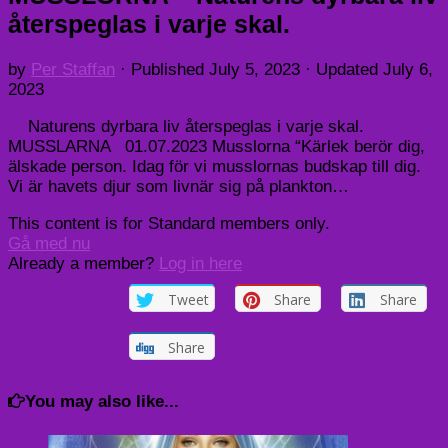
återspeglas i varje skal.
by
Per Staffan
· Published
July 5, 2023
· Updated
July 6,
2023
Naturens dyrbara liv återspeglas i varje skal.
MUSSLARNA 01.07.2023 Musslorna “Kärlek berör dig,
älskade person. Idag för vi musslornas budskap till dig.
Vi är havets djur som livnär sig på plankton…
This content is for Standard members only.
Gå med nu
Already a member?
Log in here
Tweet
Share
Share
Share
You may also like...