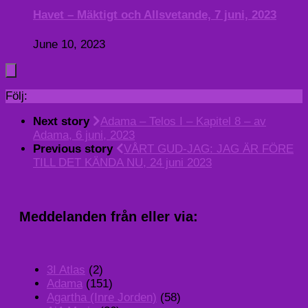
Havet – Mäktigt och Allsvetande, 7 juni, 2023
June 10, 2023
Följ:
Next story
Adama – Telos I – Kapitel 8 – av
Adama, 6 juni, 2023
Previous story
VÅRT GUD-JAG: JAG ÄR FÖRE
TILL DET KÄNDA NU, 24 juni 2023
Meddelanden från eller via:
3I Atlas
(2)
Adama
(151)
Agartha (Inre Jorden)
(58)