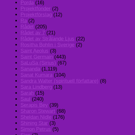
Porda
(16)
Projektfonder
(2)
Projektförslag
(12)
Ra
(2)
Rådet
(205)
Rådet av 7
(21)
Rådet av Strålande Ljus
(22)
Rositha Bohlin i Sverige
(2)
Saint Aeolus
(3)
Saint Germain
(443)
SaLuSa (Sirius)
(67)
Sananda
(1,119)
Sanat Kumara
(104)
Sandra Walter (spirituell författare)
(8)
Sara Lindberg
(13)
Sarah
(15)
Saul
(240)
Serapis Bey
(39)
Sharon Stewart
(68)
Sheldan Nidle
(176)
Shining Star
(3)
Simon Petrus
(5)