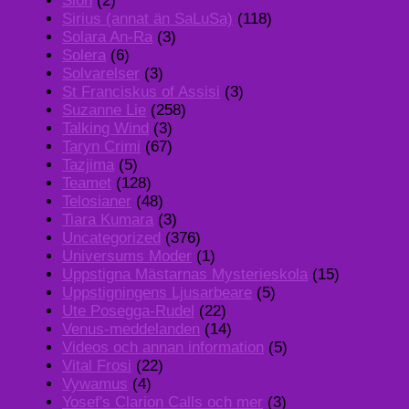
Sion
(2)
Sirius (annat än SaLuSa)
(118)
Solara An-Ra
(3)
Solera
(6)
Solvarelser
(3)
St Franciskus of Assisi
(3)
Suzanne Lie
(258)
Talking Wind
(3)
Taryn Crimi
(67)
Tazjima
(5)
Teamet
(128)
Telosianer
(48)
Tiara Kumara
(3)
Uncategorized
(376)
Universums Moder
(1)
Uppstigna Mästarnas Mysterieskola
(15)
Uppstigningens Ljusarbeare
(5)
Ute Posegga-Rudel
(22)
Venus-meddelanden
(14)
Videos och annan information
(5)
Vital Frosi
(22)
Vywamus
(4)
Yosef's Clarion Calls och mer
(3)