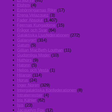
El Morya
(61)
Elohim
(4)
Enhörningarnas Rike
(17)
Erena Velazquez
(3)
Fader Absolut
(1,407)
Feernas Kungadöme
(15)
Frågor och Svar
(64)
Galaktiska Ljusfederationen
(272)
Galaxygirl
(314)
Gatum
(5)
Gillian MacBeth-Louthan
(11)
Gudomliga Moder
(10)
Hathors
(9)
Hatonn
(5)
Helios och Vesta
(1)
Hilarion
(114)
Horus
(24)
Inger Noren
(329)
Intergalaktiska Konfederationen
(8)
Intraterrestier
(4)
Iris Kähler
(62)
Isis
(23)
Jacquelyn Fox
(12)