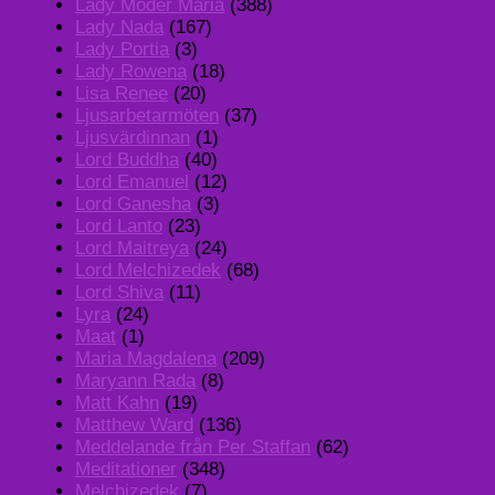
Lady Moder Maria
(388)
Lady Nada
(167)
Lady Portia
(3)
Lady Rowena
(18)
Lisa Renee
(20)
Ljusarbetarmöten
(37)
Ljusvärdinnan
(1)
Lord Buddha
(40)
Lord Emanuel
(12)
Lord Ganesha
(3)
Lord Lanto
(23)
Lord Maitreya
(24)
Lord Melchizedek
(68)
Lord Shiva
(11)
Lyra
(24)
Maat
(1)
Maria Magdalena
(209)
Maryann Rada
(8)
Matt Kahn
(19)
Matthew Ward
(136)
Meddelande från Per Staffan
(62)
Meditationer
(348)
Melchizedek
(7)