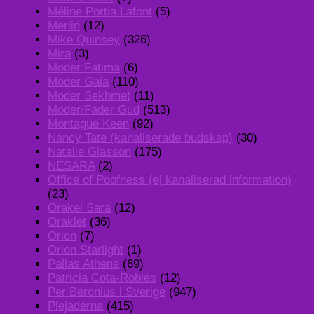
Méline Portia Lafont
(5)
Merlin
(12)
Mike Quinsey
(326)
Mira
(3)
Moder Fatima
(6)
Moder Gaia
(110)
Moder Sekhmet
(11)
Moder/Fader Gud
(513)
Montague Keen
(92)
Nancy Tate (kanaliserade budskap)
(30)
Natalie Glasson
(175)
NESARA
(2)
Office of Poofness (ej kanaliserad information)
(23)
Orakel Sara
(12)
Oraklet
(36)
Orion
(7)
Orion Starlight
(1)
Pallas Athena
(69)
Patricia Cota-Robles
(12)
Per Beronius i Sverige
(947)
Plejaderna
(415)