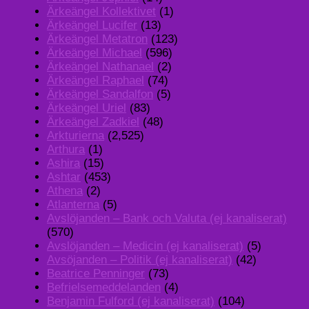
Ärkeängel Kollektivet
(1)
Ärkeängel Lucifer
(13)
Ärkeängel Metatron
(123)
Ärkeängel Michael
(596)
Ärkeängel Nathanael
(2)
Ärkeängel Raphael
(74)
Ärkeängel Sandalfon
(5)
Ärkeängel Uriel
(83)
Ärkeängel Zadkiel
(48)
Arkturierna
(2,525)
Arthura
(1)
Ashira
(15)
Ashtar
(453)
Athena
(2)
Atlanterna
(5)
Avslöjanden – Bank och Valuta (ej kanaliserat)
(570)
Avslöjanden – Medicin (ej kanaliserat)
(5)
Avsöjanden – Politik (ej kanaliserat)
(42)
Beatrice Penninger
(73)
Befrielsemeddelanden
(4)
Benjamin Fulford (ej kanaliserat)
(104)