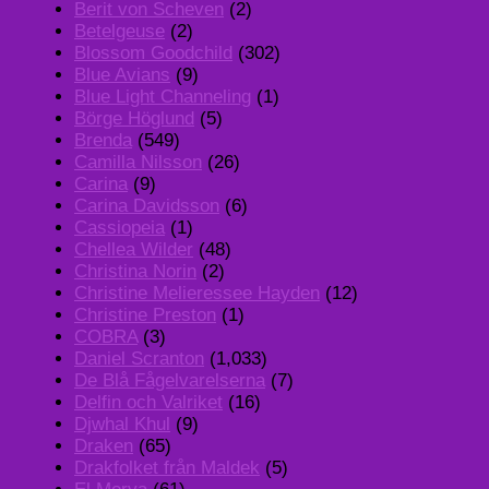
Berit von Scheven
(2)
Betelgeuse
(2)
Blossom Goodchild
(302)
Blue Avians
(9)
Blue Light Channeling
(1)
Börge Höglund
(5)
Brenda
(549)
Camilla Nilsson
(26)
Carina
(9)
Carina Davidsson
(6)
Cassiopeia
(1)
Chellea Wilder
(48)
Christina Norin
(2)
Christine Melieressee Hayden
(12)
Christine Preston
(1)
COBRA
(3)
Daniel Scranton
(1,033)
De Blå Fågelvarelserna
(7)
Delfin och Valriket
(16)
Djwhal Khul
(9)
Draken
(65)
Drakfolket från Maldek
(5)