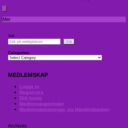
Mer
Sök
Sök
Categories
MEDLEMSKAP
Logga in
Registrera
Ditt konto
Medlemskapsnivåer
Medlemsbetalningar via Handelsbanken
Archives