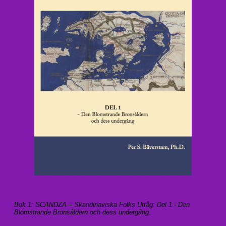
Bok 1: SCANDZA – Skandinaviska Folks Uttåg: Del 1 - Den
Blomstrande Bronsåldern och dess undergång
.