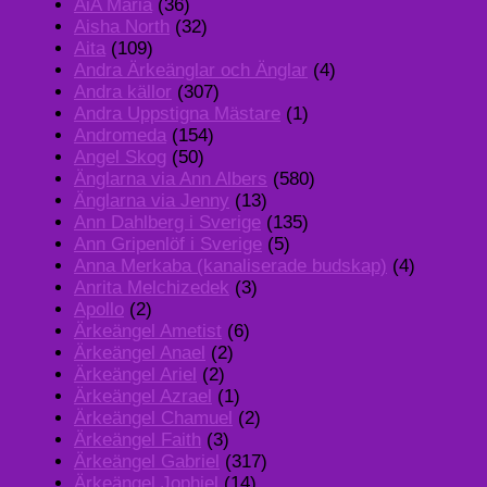
AiA Maria
(36)
Aisha North
(32)
Aita
(109)
Andra Ärkeänglar och Änglar
(4)
Andra källor
(307)
Andra Uppstigna Mästare
(1)
Andromeda
(154)
Angel Skog
(50)
Änglarna via Ann Albers
(580)
Änglarna via Jenny
(13)
Ann Dahlberg i Sverige
(135)
Ann Gripenlöf i Sverige
(5)
Anna Merkaba (kanaliserade budskap)
(4)
Anrita Melchizedek
(3)
Apollo
(2)
Ärkeängel Ametist
(6)
Ärkeängel Anael
(2)
Ärkeängel Ariel
(2)
Ärkeängel Azrael
(1)
Ärkeängel Chamuel
(2)
Ärkeängel Faith
(3)
Ärkeängel Gabriel
(317)
Ärkeängel Jophiel
(14)