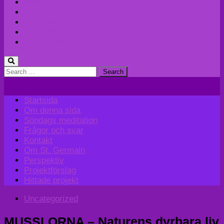
Kontakt
Om St. Germain
Perspektiv
Projektförslag
Hittade projekt
Search
for:
Startsida
Om denna sida
Söndags meditation
Frågor och svar
Kontakt
Om St. Germain
Perspektiv
Projektförslag
Hittade projekt
Uncategorized
MUSSLORNA – Naturens dyrbara liv