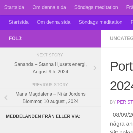
Startsida
Om denna sida
Söndags meditation
Fr
Skip to content
Startsida
Om denna sida
Söndags meditation
F
UNCATEG
FÖLJ:
NEXT STORY
Port
Sananda – Stanna i ljusets energi,
August 9th, 2024
202
PREVIOUS STORY
Maria Magdalena – Ni är Jordens
Blommor, 10 augusti, 2024
BY
PER S
08/09/20
MEDDELANDEN FRÅN ELLER VIA:
några and
Sitt bekv