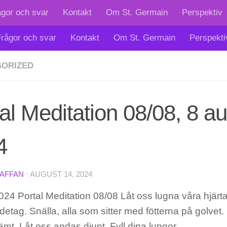
ågor och svar
Kontakt
Om St. Germain
Perspektiv
rågor och svar
Kontakt
Om St. Germain
Perspekti
ORIZED
al Meditation 08/08, 8 au
4
TAFFAN
·
AUGUST 14, 2024
24 Portal Meditation 08/08 Låt oss lugna våra hjärta
etag. Snälla, alla som sitter med fötterna på golve
ämt. Låt oss andas djupt. Fyll dina lungor…