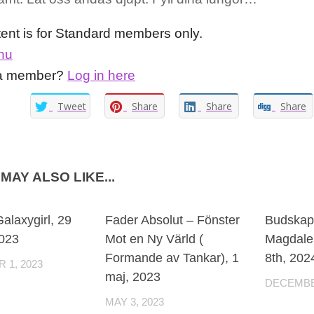
tent is for Standard members only.
nu
 a member?
Log in here
Tweet
Share
Share
Share
MAY ALSO LIKE...
0
Galaxygirl, 29
Fader Absolut – Fönster
Budskap 
2023
Mot en Ny Värld (
Magdale
Formande av Tankar), 1
8th, 202
 1, 2023
maj, 2023
DECEMBER
MAY 3, 2023