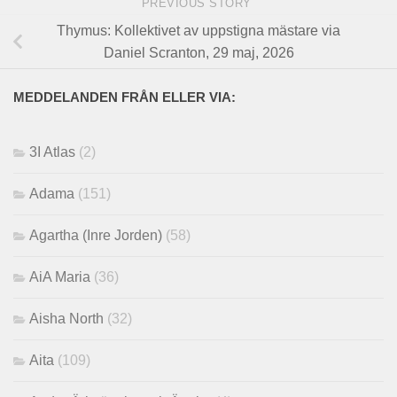
PREVIOUS STORY
Thymus: Kollektivet av uppstigna mästare via
Daniel Scranton, 29 maj, 2026
MEDDELANDEN FRÅN ELLER VIA:
3I Atlas
(2)
Adama
(151)
Agartha (Inre Jorden)
(58)
AiA Maria
(36)
Aisha North
(32)
Aita
(109)