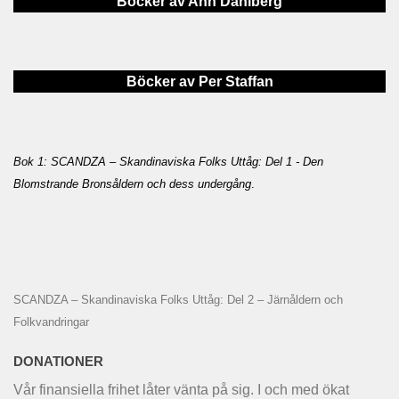
Böcker av Ann Dahlberg
Böcker av Per Staffan
Bok 1: SCANDZA – Skandinaviska Folks Uttåg: Del 1 - Den
Blomstrande Bronsåldern och dess undergång
.
SCANDZA – Skandinaviska Folks Uttåg: Del 2 – Järnåldern och
Folkvandringar
DONATIONER
Vår finansiella frihet låter vänta på sig. I och med ökat