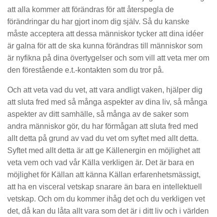
att alla kommer att förändras för att återspegla de
förändringar du har gjort inom dig själv. Så du kanske
måste acceptera att dessa människor tycker att dina idéer
är galna för att de ska kunna förändras till människor som
är nyfikna på dina övertygelser och som vill att veta mer om
den förestående e.t.-kontakten som du tror på.
Och att veta vad du vet, att vara andligt vaken, hjälper dig
att sluta fred med så många aspekter av dina liv, så många
aspekter av ditt samhälle, så många av de saker som
andra människor gör, du har förmågan att sluta fred med
allt detta på grund av vad du vet om syftet med allt detta.
Syftet med allt detta är att ge Källenergin en möjlighet att
veta vem och vad vår Källa verkligen är. Det är bara en
möjlighet för Källan att känna Källan erfarenhetsmässigt,
att ha en visceral vetskap snarare än bara en intellektuell
vetskap. Och om du kommer ihåg det och du verkligen vet
det, då kan du låta allt vara som det är i ditt liv och i världen