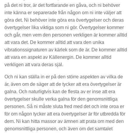
på det ni tror, ​​är det fortfarande en gåva, och ni behöver
inte känna er separerade från någon om ni inte väljer att
göra det. Ni behöver inte göra era övertygelser och deras
övertygelser lika viktiga som ni gör. Övertygelser kommer
och går, men vem den personen verkligen är kommer alltid
att vara det. De kommer alltid att vara den unika
vibrationssignaturen av kärlek som de är. De kommer alltid
att vara en aspekt av Källenergin. De kommer alltid
verkligen att vara deras själ.
Och ni kan ställa in er på den större aspekten av vilka de
är, även om de säger att de tycker att era övertygelser är
galna. Och naturligtvis kan de flesta av er inse att era
övertygelser skulle verka galna för den genomsnittliga
personen. Så ni måste sluta fred med det och inte oroa er
för om någon tycker att era övertygelser är för utbredda för
dem. Ni kan hitta massor av ämnen att prata om med den
genomsnittliga personen, och även om det samtalet