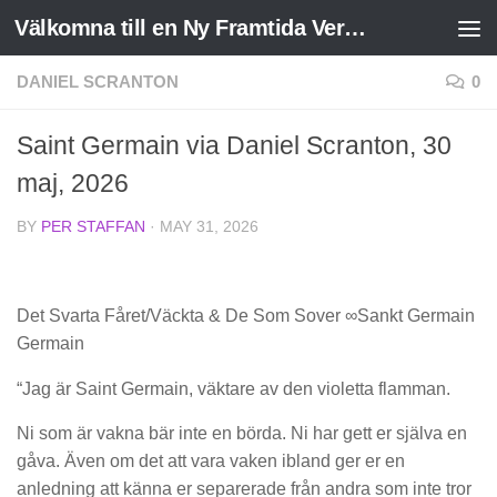
Välkomna till en Ny Framtida Verklighet
Skip to content
DANIEL SCRANTON
0
Saint Germain via Daniel Scranton, 30
maj, 2026
BY
PER STAFFAN
·
MAY 31, 2026
Det Svarta Fåret/Väckta & De Som Sover ∞Sankt Germain
Germain
“Jag är Saint Germain, väktare av den violetta flamman.
Ni som är vakna bär inte en börda. Ni har gett er själva en
gåva. Även om det att vara vaken ibland ger er en
anledning att känna er separerade från andra som inte tror