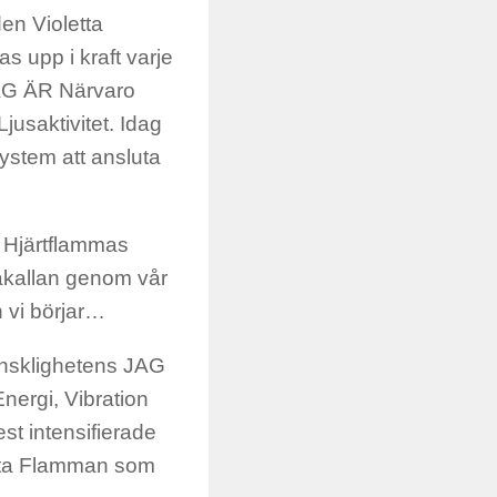
en Violetta
 upp i kraft varje
JAG ÄR Närvaro
usaktivitet. Idag
ystem att ansluta
n Hjärtflammas
 åkallan genom vår
 vi börjar…
nsklighetens JAG
nergi, Vibration
t intensifierade
etta Flamman som