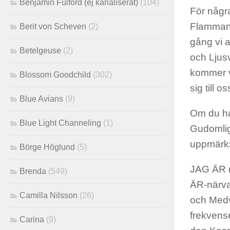
Benjamin Fulford (ej kanaliserat)
(104)
För några
Flamman 
Berit von Scheven
(2)
gång vi 
Betelgeuse
(2)
och Ljusv
kommer v
Blossom Goodchild
(302)
sig till 
Blue Avians
(9)
Om du har
Blue Light Channeling
(1)
Gudomlig
uppmärks
Börge Höglund
(5)
JAG ÄR 
Brenda
(549)
ÄR-närva
Camilla Nilsson
(26)
och Medv
frekvens
Carina
(9)