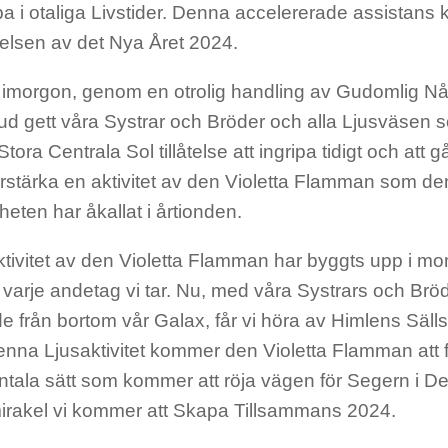
 i otaliga Livstider. Denna accelererade assistans 
lsen av det Nya Året 2024.
 imorgon, genom en otrolig handling av Gudomlig Nå
d gett våra Systrar och Bröder och alla Ljusväsen 
tora Centrala Sol tillåtelse att ingripa tidigt och att g
 förstärka en aktivitet av den Violetta Flamman som
eten har åkallat i årtionden.
tivitet av den Violetta Flamman har byggts upp i m
varje andetag vi tar. Nu, med våra Systrars och Br
e från bortom vår Galax, får vi höra av Himlens Sälls
denna Ljusaktivitet kommer den Violetta Flamman att 
ala sätt som kommer att röja vägen för Segern i D
irakel vi kommer att Skapa Tillsammans 2024.