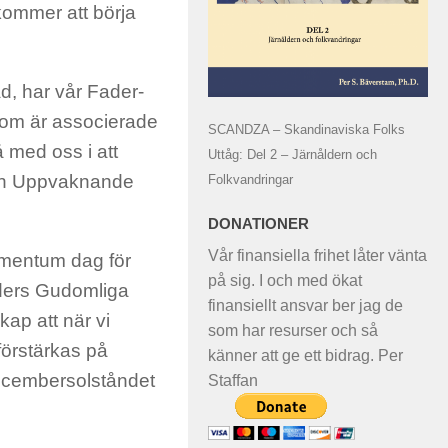
kommer att börja
d, har vår Fader-
som är associerade
SCANDZA – Skandinaviska Folks
å med oss i att
Uttåg: Del 2 – Järnåldern och
 den Uppvaknande
Folkvandringar
DONATIONER
Vår finansiella frihet låter vänta
omentum dag för
på sig. I och med ökat
öders Gudomliga
finansiellt ansvar ber jag de
kap att när vi
som har resurser och så
förstärkas på
känner att ge ett bidrag. Per
ecembersolståndet
Staffan