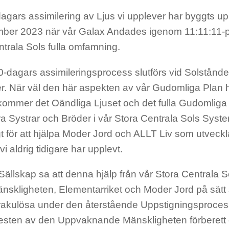
gars assimilering av Ljus vi upplever har byggts up
ber 2023 när vår Galax Andades igenom 11:11:11-por
ntrala Sols fulla omfamning.
-dagars assimileringsprocess slutförs vid Solstånde
. När väl den här aspekten av vår Gudomliga Plan h
s kommer det Oändliga Ljuset och det fulla Gudomlig
a Systrar och Bröder i vår Stora Centrala Sols Syste
igt för att hjälpa Moder Jord och ALLT Liv som utveck
vi aldrig tidigare har upplevt.
ällskap sa att denna hjälp från vår Stora Centrala 
änskligheten, Elementarriket och Moder Jord på sät
rakulösa under den återstående Uppstigningsproce
resten av den Uppvaknande Mänskligheten förberett o