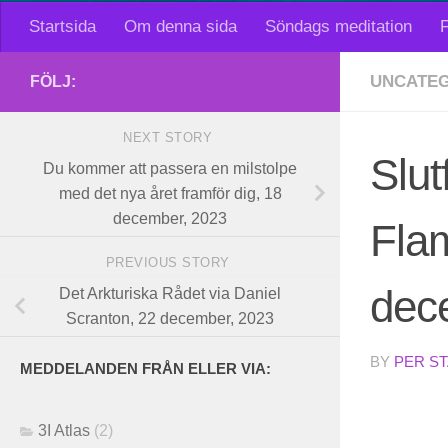
Startsida
Om denna sida
Söndags meditation
F
UNCATEG
FÖLJ:
NEXT STORY
Slut
Du kommer att passera en milstolpe
med det nya året framför dig, 18
december, 2023
Fla
PREVIOUS STORY
dec
Det Arkturiska Rådet via Daniel
Scranton, 22 december, 2023
BY
PER S
MEDDELANDEN FRÅN ELLER VIA:
3I Atlas
(2)