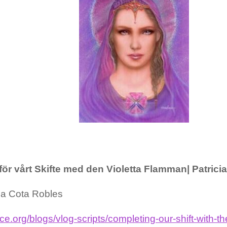
för vårt Skifte med den Violetta Flamman
| Patric
cia Cota Robles
e.org/blogs/vlog-scripts/completing-our-shift-with-th