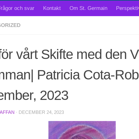
rågor och svar
Kontakt
Om St. Germain
Perspekti
ORIZED
för vårt Skifte med den V
mman| Patricia Cota-Rob
ember, 2023
TAFFAN
·
DECEMBER 24, 2023