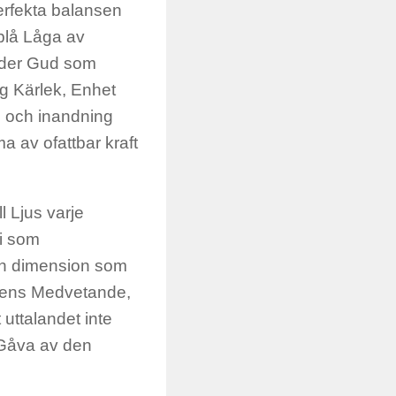
erfekta balansen
blå Låga av
Moder Gud som
g Kärlek, Enhet
g och inandning
a av ofattbar kraft
l Ljus varje
gi som
och dimension som
nnens Medvetande,
 uttalandet inte
 Gåva av den