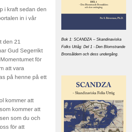
p i kraft sedan den
talen in i vår
Bok 1: SCANDZA – Skandinaviska
t den 21
Folks Uttåg: Del 1 - Den Blomstrande
ar Gud Segerrikt
Bronsåldern och dess undergång
.
a Momentumet för
m att vara
las på henne på ett
Sol kommer att
t som kommer att
ssen som du och
ss för att