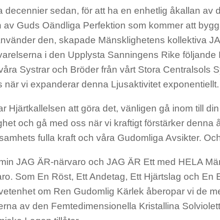
 decennier sedan, för att ha en enhetlig åkallan av d
av Guds Oändliga Perfektion som kommer att byggas
använder den, skapade Mänsklighetens kollektiva 
arelserna i den Upplysta Sanningens Rike följande Lj
åra Systrar och Bröder från vårt Stora Centralsols S
oss när vi expanderar denna Ljusaktivitet exponentiellt.
 Hjärtkallelsen att göra det, vänligen gå inom till di
het och gå med oss när vi kraftigt förstärker denna
amhets fulla kraft och våra Gudomliga Avsikter. Och
min JAG ÄR-närvaro och JAG ÄR Ett med HELA Mä
ro. Som En Röst, Ett Andetag, Ett Hjärtslag och En E
etenhet om Ren Gudomlig Kärlek åberopar vi de mes
erna av den Femtedimensionella Kristallina Solviol