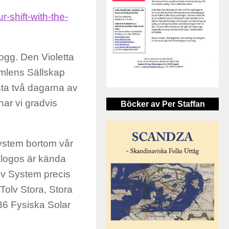
-shift-with-the-
logg. Den Violetta
mlens Sällskap
sta två dagarna av
ar vi gradvis
Böcker av Per Staffan
ystem bortom vår
llogos är kända
lv System precis
Tolv Stora, Stora
736 Fysiska Solar