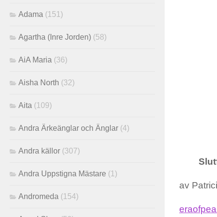
Adama
(151)
Agartha (Inre Jorden)
(58)
AiA Maria
(36)
Aisha North
(32)
Aita
(109)
Andra Ärkeänglar och Änglar
(4)
Andra källor
(307)
Slut
Andra Uppstigna Mästare
(1)
av Patri
Andromeda
(154)
eraofpeac