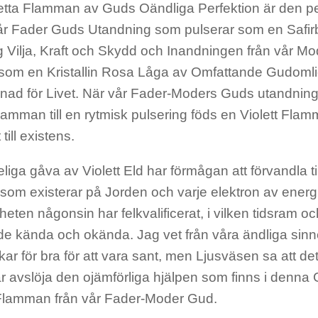
etta Flamman av Guds Oändliga Perfektion är den p
år Fader Guds Utandning som pulserar som en Safir
 Vilja, Kraft och Skydd och Inandningen från vår 
 som en Kristallin Rosa Låga av Omfattande Gudomli
nad för Livet. När vår Fader-Moders Guds utandnin
amman till en rytmisk pulsering föds en Violett Flamm
till existens.
iga gåva av Violett Eld har förmågan att förvandla til
som existerar på Jorden och varje elektron av ener
eten någonsin har felkvalificerat, i vilken tidsram 
åde kända och okända. Jag vet från våra ändliga si
rkar för bra för att vara sant, men Ljusväsen sa att det
ar avslöja den ojämförliga hjälpen som finns i denna
 Flamman från vår Fader-Moder Gud.