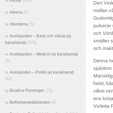
Ashtar
(453)
Den Viol
mellan v
Athena
(2)
Gudomlig
Atlanterna
(5)
pulserar
och Vörd
Avslöjanden – Bank och Valuta (ej
smälter s
kanaliserat)
(570)
och makt 
Avslöjanden – Medicin (ej kanaliserat)
Denna hel
(5)
sjukdom 
Avsöjanden – Politik (ej kanaliserat)
Mänskligh
(42)
helst, b
Beatrice Penninger
(73)
vilket ve
ens börj
Befrielsemeddelanden
(4)
Violetta