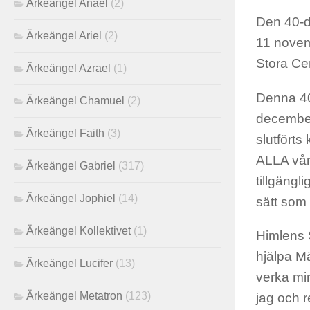
Ärkeängel Anael
(2)
Den 40-da
Ärkeängel Ariel
(2)
11 novem
Stora Ce
Ärkeängel Azrael
(1)
Denna 40
Ärkeängel Chamuel
(2)
december
Ärkeängel Faith
(3)
slutfört
ALLA vår
Ärkeängel Gabriel
(317)
tillgängl
Ärkeängel Jophiel
(14)
sätt som 
Ärkeängel Kollektivet
(1)
Himlens S
hjälpa M
Ärkeängel Lucifer
(13)
verka mi
Ärkeängel Metatron
(123)
jag och 