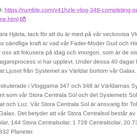
9:
https://rumble.com/v41hzle-vlog-349-completing-our
ame.html
)
ra Hjärta, tack för att du är med på vår veckovisa V
 oändliga kraft är vad vår Fader-Moder Gud och Hi
r oss att fokusera på idag och imorgon, som är de si
agarsprocess vi har upplevt. Under dessa 40 dagar h
at Ljuset från Systemet av Världar bortom vår Galax.
iskuterade i Vloggarna 347 och 348 är Världarnas S
nt som vår Stora Centrala Sol och det Systemets So
t och Luz. Vår Stora Centrala Sol är ansvarig för To
alax. Det betyder att vår Stora Centralsol består av 
lar, 144 Stora Centralsolar, 1 728 Centralsolar, 20 
832 Planeter.