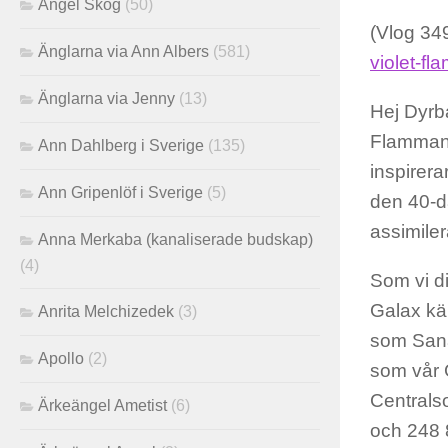
Angel Skog
(50)
(Vlog 34
Änglarna via Ann Albers
(581)
violet-fl
Änglarna via Jenny
(13)
Hej Dyrba
Flammans
Ann Dahlberg i Sverige
(135)
inspirera
Ann Gripenlöf i Sverige
(5)
den 40-d
assimiler
Anna Merkaba (kanaliserade budskap)
(4)
Som vi d
Galax kä
Anrita Melchizedek
(3)
som Sana
Apollo
(2)
som vår G
Centralso
Ärkeängel Ametist
(6)
och 248 