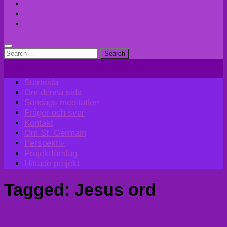
Perspektiv
Projektförslag
Hittade projekt
Search
for:
Startsida
Om denna sida
Söndags meditation
Frågor och svar
Kontakt
Om St. Germain
Perspektiv
Projektförslag
Hittade projekt
Tagged:
Jesus ord