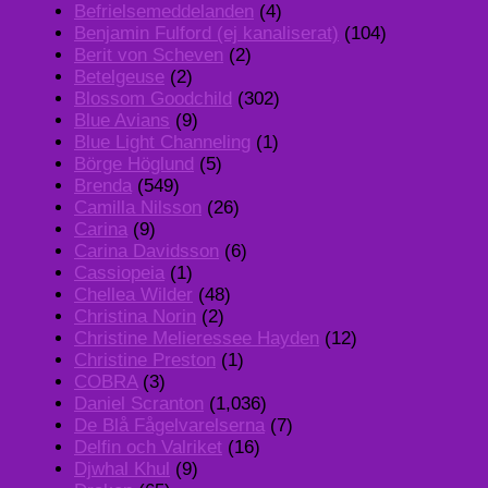
Befrielsemeddelanden
(4)
Benjamin Fulford (ej kanaliserat)
(104)
Berit von Scheven
(2)
Betelgeuse
(2)
Blossom Goodchild
(302)
Blue Avians
(9)
Blue Light Channeling
(1)
Börge Höglund
(5)
Brenda
(549)
Camilla Nilsson
(26)
Carina
(9)
Carina Davidsson
(6)
Cassiopeia
(1)
Chellea Wilder
(48)
Christina Norin
(2)
Christine Melieressee Hayden
(12)
Christine Preston
(1)
COBRA
(3)
Daniel Scranton
(1,036)
De Blå Fågelvarelserna
(7)
Delfin och Valriket
(16)
Djwhal Khul
(9)