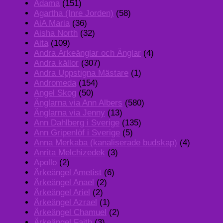
Adama
(151)
Agartha (Inre Jorden)
(58)
AiA Maria
(36)
Aisha North
(32)
Aita
(109)
Andra Ärkeänglar och Änglar
(4)
Andra källor
(307)
Andra Uppstigna Mästare
(1)
Andromeda
(154)
Angel Skog
(50)
Änglarna via Ann Albers
(580)
Änglarna via Jenny
(13)
Ann Dahlberg i Sverige
(135)
Ann Gripenlöf i Sverige
(5)
Anna Merkaba (kanaliserade budskap)
(4)
Anrita Melchizedek
(3)
Apollo
(2)
Ärkeängel Ametist
(6)
Ärkeängel Anael
(2)
Ärkeängel Ariel
(2)
Ärkeängel Azrael
(1)
Ärkeängel Chamuel
(2)
Ärkeängel Faith
(3)