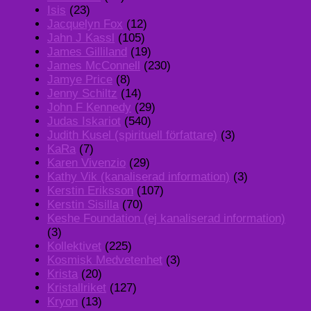
Isis
(23)
Jacquelyn Fox
(12)
Jahn J Kassl
(105)
James Gilliland
(19)
James McConnell
(230)
Jamye Price
(8)
Jenny Schiltz
(14)
John F Kennedy
(29)
Judas Iskariot
(540)
Judith Kusel (spirituell författare)
(3)
KaRa
(7)
Karen Vivenzio
(29)
Kathy Vik (kanaliserad information)
(3)
Kerstin Eriksson
(107)
Kerstin Sisilla
(70)
Keshe Foundation (ej kanaliserad information)
(3)
Kollektivet
(225)
Kosmisk Medvetenhet
(3)
Krista
(20)
Kristallriket
(127)
Kryon
(13)