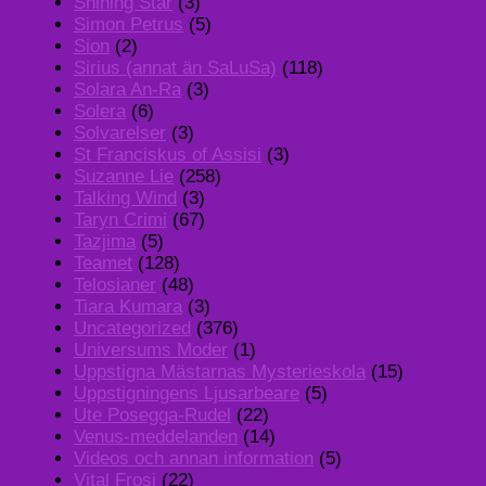
Shining Star
(3)
Simon Petrus
(5)
Sion
(2)
Sirius (annat än SaLuSa)
(118)
Solara An-Ra
(3)
Solera
(6)
Solvarelser
(3)
St Franciskus of Assisi
(3)
Suzanne Lie
(258)
Talking Wind
(3)
Taryn Crimi
(67)
Tazjima
(5)
Teamet
(128)
Telosianer
(48)
Tiara Kumara
(3)
Uncategorized
(376)
Universums Moder
(1)
Uppstigna Mästarnas Mysterieskola
(15)
Uppstigningens Ljusarbeare
(5)
Ute Posegga-Rudel
(22)
Venus-meddelanden
(14)
Videos och annan information
(5)
Vital Frosi
(22)