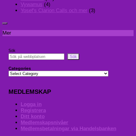
Vywamus
(4)
Yosef's Clarion Calls och mer
(3)
Mer
Sök
Sök
Categories
MEDLEMSKAP
Logga in
Registrera
Ditt konto
Medlemskapsnivåer
Medlemsbetalningar via Handelsbanken