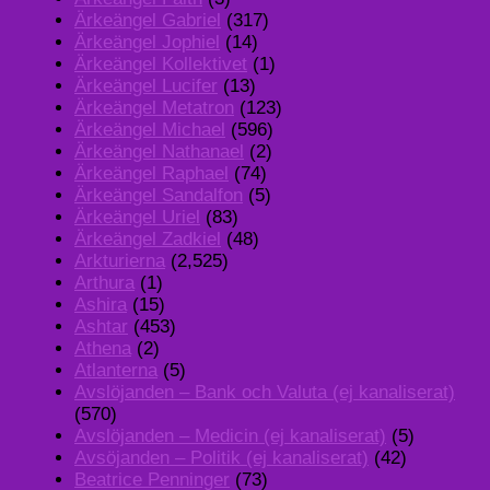
Ärkeängel Gabriel
(317)
Ärkeängel Jophiel
(14)
Ärkeängel Kollektivet
(1)
Ärkeängel Lucifer
(13)
Ärkeängel Metatron
(123)
Ärkeängel Michael
(596)
Ärkeängel Nathanael
(2)
Ärkeängel Raphael
(74)
Ärkeängel Sandalfon
(5)
Ärkeängel Uriel
(83)
Ärkeängel Zadkiel
(48)
Arkturierna
(2,525)
Arthura
(1)
Ashira
(15)
Ashtar
(453)
Athena
(2)
Atlanterna
(5)
Avslöjanden – Bank och Valuta (ej kanaliserat)
(570)
Avslöjanden – Medicin (ej kanaliserat)
(5)
Avsöjanden – Politik (ej kanaliserat)
(42)
Beatrice Penninger
(73)