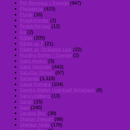
Per Beronius i Sverige
(947)
Plejaderna
(415)
Porda
(16)
Projektfonder
(2)
Projektförslag
(12)
Ra
(2)
Rådet
(205)
Rådet av 7
(21)
Rådet av Strålande Ljus
(22)
Rositha Bohlin i Sverige
(2)
Saint Aeolus
(3)
Saint Germain
(443)
SaLuSa (Sirius)
(67)
Sananda
(1,119)
Sanat Kumara
(104)
Sandra Walter (spirituell författare)
(8)
Sara Lindberg
(13)
Sarah
(15)
Saul
(240)
Serapis Bey
(39)
Sharon Stewart
(68)
Sheldan Nidle
(176)