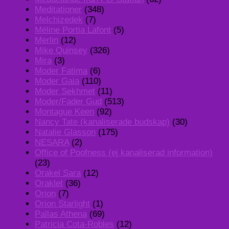
Meditationer
(348)
Melchizedek
(7)
Méline Portia Lafont
(5)
Merlin
(12)
Mike Quinsey
(326)
Mira
(3)
Moder Fatima
(6)
Moder Gaia
(110)
Moder Sekhmet
(11)
Moder/Fader Gud
(513)
Montague Keen
(92)
Nancy Tate (kanaliserade budskap)
(30)
Natalie Glasson
(175)
NESARA
(2)
Office of Poofness (ej kanaliserad information)
(23)
Orakel Sara
(12)
Oraklet
(36)
Orion
(7)
Orion Starlight
(1)
Pallas Athena
(69)
Patricia Cota-Robles
(12)