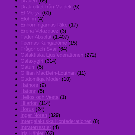
Draken
(65)
Drakfolket från Maldek
(5)
El Morya
(61)
Elohim
(4)
Enhörningarnas Rike
(17)
Erena Velazquez
(3)
Fader Absolut
(1,407)
Feernas Kungadöme
(15)
Frågor och Svar
(64)
Galaktiska Ljusfederationen
(272)
Galaxygirl
(314)
Gatum
(5)
Gillian MacBeth-Louthan
(11)
Gudomliga Moder
(10)
Hathors
(9)
Hatonn
(5)
Helios och Vesta
(1)
Hilarion
(114)
Horus
(24)
Inger Noren
(329)
Intergalaktiska Konfederationen
(8)
Intraterrestier
(4)
Iris Kähler
(62)