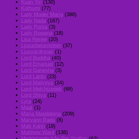
Kuan Yin
(130)
Kuthumi
(77)
Lady Moder Maria
(388)
Lady Nada
(167)
Lady Portia
(3)
Lady Rowena
(18)
Lisa Renee
(20)
Ljusarbetarmöten
(37)
Ljusvärdinnan
(1)
Lord Buddha
(40)
Lord Emanuel
(12)
Lord Ganesha
(3)
Lord Lanto
(23)
Lord Maitreya
(24)
Lord Melchizedek
(68)
Lord Shiva
(11)
Lyra
(24)
Maat
(1)
Maria Magdalena
(209)
Maryann Rada
(8)
Matt Kahn
(19)
Matthew Ward
(136)
Meddelande från Per Staffan
(62)