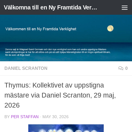
Välkomna till en Ny Framtida Verklighet
Skip to content
DANIEL SCRANTON
0
Thymus: Kollektivet av uppstigna
mästare via Daniel Scranton, 29 maj,
2026
BY
PER STAFFAN
·
MAY 30, 2026