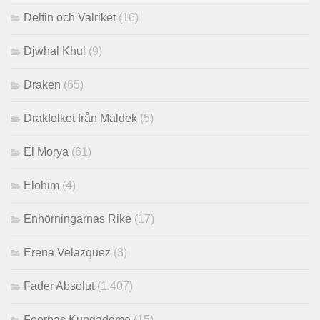
Delfin och Valriket
(16)
Djwhal Khul
(9)
Draken
(65)
Drakfolket från Maldek
(5)
El Morya
(61)
Elohim
(4)
Enhörningarnas Rike
(17)
Erena Velazquez
(3)
Fader Absolut
(1,407)
Feernas Kungadöme
(15)