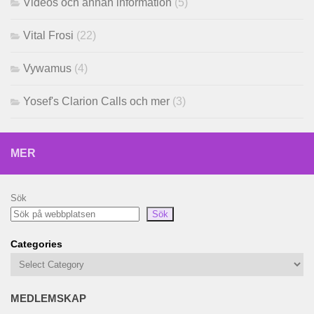
Videos och annan information
(5)
Vital Frosi
(22)
Vywamus
(4)
Yosef's Clarion Calls och mer
(3)
MER
Sök
Sök
Categories
MEDLEMSKAP