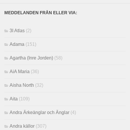
MEDDELANDEN FRÅN ELLER VIA:
3I Atlas
(2)
Adama
(151)
Agartha (Inre Jorden)
(58)
AiA Maria
(36)
Aisha North
(32)
Aita
(109)
Andra Ärkeänglar och Änglar
(4)
Andra källor
(307)