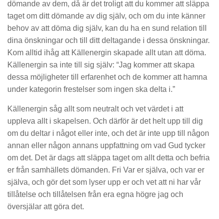
dömande av dem, då är det troligt att du kommer att släppa
taget om ditt dömande av dig själv, och om du inte känner
behov av att döma dig själv, kan du ha en sund relation till
dina önskningar och till ditt deltagande i dessa önskningar.
Kom alltid ihåg att Källenergin skapade allt utan att döma.
Källenergin sa inte till sig själv: “Jag kommer att skapa
dessa möjligheter till erfarenhet och de kommer att hamna
under kategorin frestelser som ingen ska delta i.”
Källenergin såg allt som neutralt och vet värdet i att
uppleva allt i skapelsen. Och därför är det helt upp till dig
om du deltar i något eller inte, och det är inte upp till någon
annan eller någon annans uppfattning om vad Gud tycker
om det. Det är dags att släppa taget om allt detta och befria
er från samhällets dömanden. Fri Var er själva, och var er
själva, och gör det som lyser upp er och vet att ni har vår
tillåtelse och tillåtelsen från era egna högre jag och
översjälar att göra det.