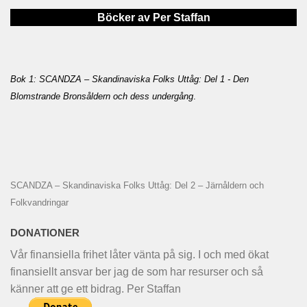
Böcker av Per Staffan
Bok 1: SCANDZA – Skandinaviska Folks Uttåg: Del 1 - Den
Blomstrande Bronsåldern och dess undergång
.
SCANDZA – Skandinaviska Folks Uttåg: Del 2 – Järnåldern och
Folkvandringar
DONATIONER
Vår finansiella frihet låter vänta på sig. I och med ökat
finansiellt ansvar ber jag de som har resurser och så
känner att ge ett bidrag. Per Staffan