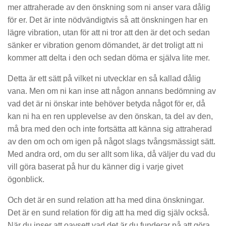
mer attraherade av den önskning som ni anser vara dålig
för er. Det är inte nödvändigtvis så att önskningen har en
lägre vibration, utan för att ni tror att den är det och sedan
sänker er vibration genom dömandet, är det troligt att ni
kommer att delta i den och sedan döma er själva lite mer.
Detta är ett sätt på vilket ni utvecklar en så kallad dålig
vana. Men om ni kan inse att någon annans bedömning av
vad det är ni önskar inte behöver betyda något för er, då
kan ni ha en ren upplevelse av den önskan, ta del av den,
må bra med den och inte fortsätta att känna sig attraherad
av den om och om igen på något slags tvångsmässigt sätt.
Med andra ord, om du ser allt som lika, då väljer du vad du
vill göra baserat på hur du känner dig i varje givet
ögonblick.
Och det är en sund relation att ha med dina önskningar.
Det är en sund relation för dig att ha med dig själv också.
När du inser att oavsett vad det är du funderar på att göra,