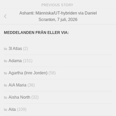
PREVIOUS STORY
Ashanti: Människa/UT-hybriden via Daniel
Scranton, 7 juli, 2026
MEDDELANDEN FRÅN ELLER VIA:
3I Atlas
(2)
Adama
(151)
Agartha (Inre Jorden)
(58)
AiA Maria
(36)
Aisha North
(32)
Aita
(109)