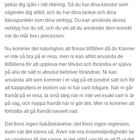
pekar dig själv i rätt riktning. Så du har dina känslor som
vägleder dig alltid, och du har dina tankar och dina
fokuspunkter som dina verktyg. Du kan använda dessa
verktyg hur du vill, och du vet att du använder dem korrekt
när du mår bra i processen.
Nu kommer det naturligtvis att finnas tillfällen då du Känner
er inte så bra på er resa, men ni kan alltid använda de
tillfällena för att uppleva mer tillväxt och förändra er själva
på alla de sätt ni absolut behöver förändras. Ni kan
använda allt som kommer i er väg på ett positivt sätt och för
att katapultera er bortom var ni har varit tidigare. När ni går
framåt på er resa, ta små steg när ni inte vet exakt vart ni är
på väg, och hoppa framåt när ni gör det. Men ni kommer att
fortsätta att gå framåt oavsett vad.
Det finns ingen bakåtsträvelse; det finns ingen regresion,
även när det känns så. Även när era livsomständigheter tar
en vändning till det sämre är det alltid upp till er att få ut det