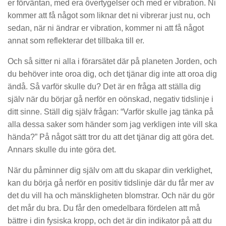
er förväntan, med era övertygelser och med er vibration. Ni
kommer att få något som liknar det ni vibrerar just nu, och
sedan, när ni ändrar er vibration, kommer ni att få något
annat som reflekterar det tillbaka till er.
Och så sitter ni alla i förarsätet där på planeten Jorden, och
du behöver inte oroa dig, och det tjänar dig inte att oroa dig
ändå. Så varför skulle du? Det är en fråga att ställa dig
själv när du börjar gå nerför en oönskad, negativ tidslinje i
ditt sinne. Ställ dig själv frågan: “Varför skulle jag tänka på
alla dessa saker som händer som jag verkligen inte vill ska
hända?” På något sätt tror du att det tjänar dig att göra det.
Annars skulle du inte göra det.
När du påminner dig själv om att du skapar din verklighet,
kan du börja gå nerför en positiv tidslinje där du får mer av
det du vill ha och mänskligheten blomstrar. Och när du gör
det mår du bra. Du får den omedelbara fördelen att må
bättre i din fysiska kropp, och det är din indikator på att du