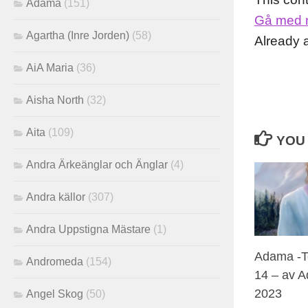
Adama
(151)
Gå med 
Agartha (Inre Jorden)
(58)
Already
AiA Maria
(36)
Aisha North
(32)
Aita
(109)
YOU 
Andra Ärkeänglar och Änglar
(4)
Andra källor
(307)
Andra Uppstigna Mästare
(1)
Adama -Te
Andromeda
(154)
14 – av A
2023
Angel Skog
(50)