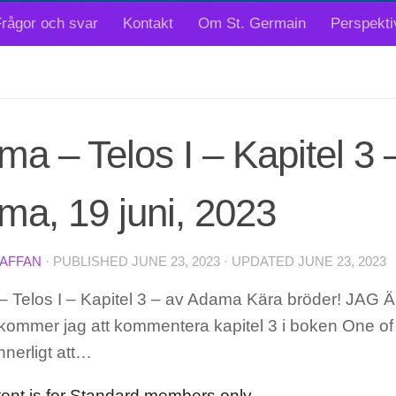
rågor och svar
Kontakt
Om St. Germain
Perspekti
a – Telos I – Kapitel 3 
a, 19 juni, 2023
TAFFAN
· PUBLISHED
JUNE 23, 2023
· UPDATED
JUNE 23, 2023
Telos I – Kapitel 3 – av Adama Kära bröder! JAG 
 kommer jag att kommentera kapitel 3 i boken One of
nerligt att…
tent is for Standard members only.