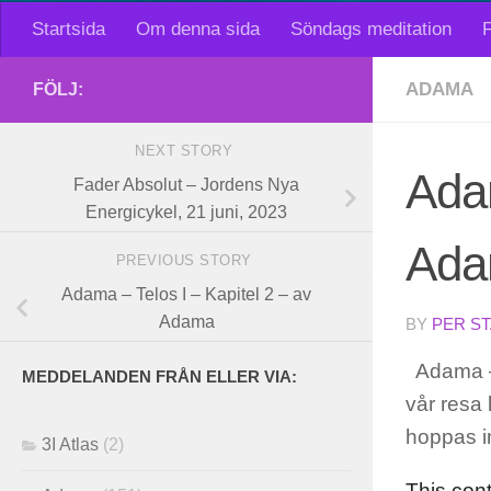
Startsida
Om denna sida
Söndags meditation
F
ADAMA
FÖLJ:
NEXT STORY
Adam
Fader Absolut – Jordens Nya
Energicykel, 21 juni, 2023
Adam
PREVIOUS STORY
Adama – Telos I – Kapitel 2 – av
Adama
BY
PER S
Adama – 
MEDDELANDEN FRÅN ELLER VIA:
vår resa
hoppas in
3I Atlas
(2)
This con