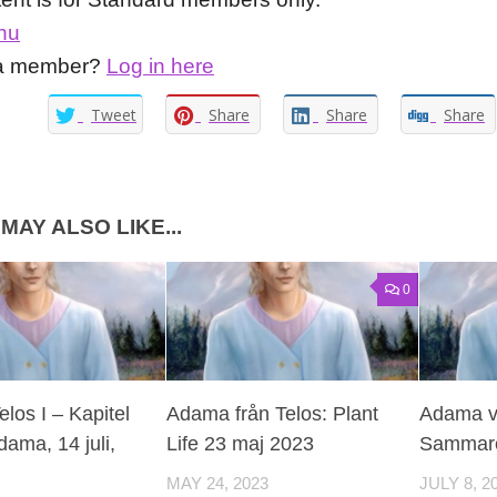
nu
 a member?
Log in here
Tweet
Share
Share
Share
MAY ALSO LIKE...
0
los I – Kapitel
Adama från Telos: Plant
Adama v
dama, 14 juli,
Life 23 maj 2023
Sammarco
MAY 24, 2023
JULY 8, 2