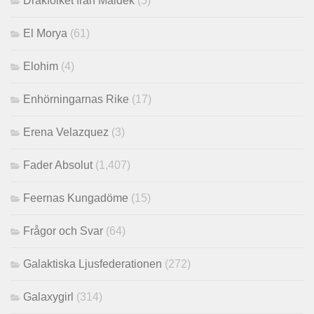
Drakfolket från Maldek
(5)
El Morya
(61)
Elohim
(4)
Enhörningarnas Rike
(17)
Erena Velazquez
(3)
Fader Absolut
(1,407)
Feernas Kungadöme
(15)
Frågor och Svar
(64)
Galaktiska Ljusfederationen
(272)
Galaxygirl
(314)