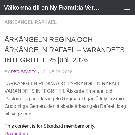
Välkomna till en Ny Framtida Verklighet
Skip to content
ÄRKEÄNGEL RAPHAEL
ÄRKÄNGELN REGINA OCH
ÄRKÄNGELN RAFAEL – VARANDETS
INTEGRITET, 25 juni, 2026
BY
PER STAFFAN
·
JUNE 26, 2026
ÄRKÄNGELN REGINA OCH ÄRKÄNGELN RAFAEL –
VARANDETS INTEGRITET. Älskade Emanuel och
Pastora, jag är ärkeängeln Regina och jag åtföljs av min
Gudomliga Gemen, den älskade ärkeängeln Rafael. Idag
vill vi ge er ett…
This content is for Standard members only.
Gå med nu