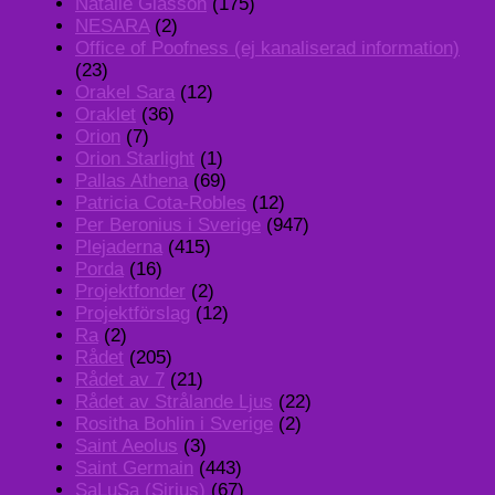
Natalie Glasson
(175)
NESARA
(2)
Office of Poofness (ej kanaliserad information)
(23)
Orakel Sara
(12)
Oraklet
(36)
Orion
(7)
Orion Starlight
(1)
Pallas Athena
(69)
Patricia Cota-Robles
(12)
Per Beronius i Sverige
(947)
Plejaderna
(415)
Porda
(16)
Projektfonder
(2)
Projektförslag
(12)
Ra
(2)
Rådet
(205)
Rådet av 7
(21)
Rådet av Strålande Ljus
(22)
Rositha Bohlin i Sverige
(2)
Saint Aeolus
(3)
Saint Germain
(443)
SaLuSa (Sirius)
(67)