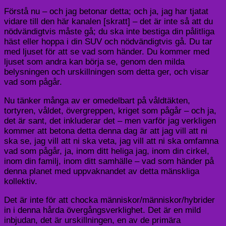
Förstå nu – och jag betonar detta; och ja, jag har tjatat
vidare till den här kanalen [skratt] – det är inte så att du
nödvändigtvis måste gå; du ska inte bestiga din pålitliga
häst eller hoppa i din SUV och nödvändigtvis gå. Du tar
med ljuset för att se vad som händer. Du kommer med
ljuset som andra kan börja se, genom den milda
belysningen och urskillningen som detta ger, och visar
vad som pågår.
Nu tänker många av er omedelbart på våldtäkten,
tortyren, våldet, övergreppen, kriget som pågår – och ja,
det är sant, det inkluderar det – men varför jag verkligen
kommer att betona detta denna dag är att jag vill att ni
ska se, jag vill att ni ska veta, jag vill att ni ska omfamna
vad som pågår, ja, inom ditt heliga jag, inom din cirkel,
inom din familj, inom ditt samhälle – vad som händer på
denna planet med uppvaknandet av detta mänskliga
kollektiv.
Det är inte för att chocka människor/människor/hybrider
in i denna hårda övergångsverklighet. Det är en mild
inbjudan, det är urskillningen, en av de primära