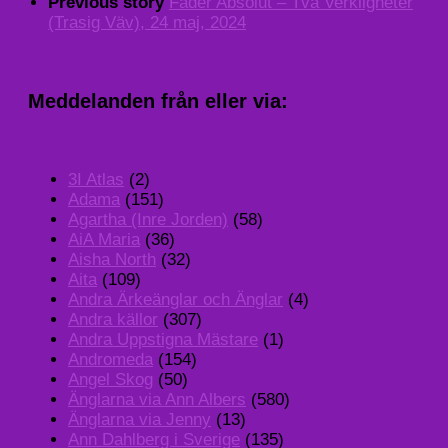
Previous story
Fader Absolut – Två Verkligheter
(Trasig Väv), 24 maj, 2024
Meddelanden från eller via:
3I Atlas
(2)
Adama
(151)
Agartha (Inre Jorden)
(58)
AiA Maria
(36)
Aisha North
(32)
Aita
(109)
Andra Ärkeänglar och Änglar
(4)
Andra källor
(307)
Andra Uppstigna Mästare
(1)
Andromeda
(154)
Angel Skog
(50)
Änglarna via Ann Albers
(580)
Änglarna via Jenny
(13)
Ann Dahlberg i Sverige
(135)