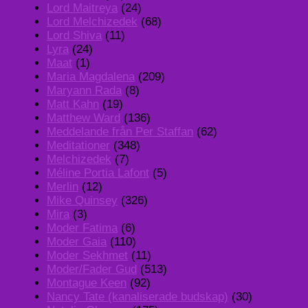
Lord Maitreya
(24)
Lord Melchizedek
(68)
Lord Shiva
(11)
Lyra
(24)
Maat
(1)
Maria Magdalena
(209)
Maryann Rada
(8)
Matt Kahn
(19)
Matthew Ward
(136)
Meddelande från Per Staffan
(62)
Meditationer
(348)
Melchizedek
(7)
Méline Portia Lafont
(5)
Merlin
(12)
Mike Quinsey
(326)
Mira
(3)
Moder Fatima
(6)
Moder Gaia
(110)
Moder Sekhmet
(11)
Moder/Fader Gud
(513)
Montague Keen
(92)
Nancy Tate (kanaliserade budskap)
(30)