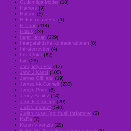
Gudomliga Moder
(10)
Hathors
(9)
Hatonn
(5)
Helios och Vesta
(1)
Hilarion
(114)
Horus
(24)
Inger Noren
(329)
Intergalaktiska Konfederationen
(8)
Intraterrestier
(4)
Iris Kähler
(62)
Isis
(23)
Jacquelyn Fox
(12)
Jahn J Kassl
(105)
James Gilliland
(19)
James McConnell
(230)
Jamye Price
(8)
Jenny Schiltz
(14)
John F Kennedy
(29)
Judas Iskariot
(540)
Judith Kusel (spirituell författare)
(3)
KaRa
(7)
Karen Vivenzio
(29)
Kathy Vik (kanaliserad information)
(3)