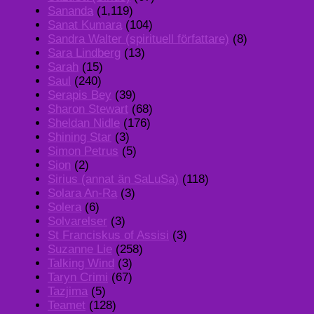
Sananda
(1,119)
Sanat Kumara
(104)
Sandra Walter (spirituell författare)
(8)
Sara Lindberg
(13)
Sarah
(15)
Saul
(240)
Serapis Bey
(39)
Sharon Stewart
(68)
Sheldan Nidle
(176)
Shining Star
(3)
Simon Petrus
(5)
Sion
(2)
Sirius (annat än SaLuSa)
(118)
Solara An-Ra
(3)
Solera
(6)
Solvarelser
(3)
St Franciskus of Assisi
(3)
Suzanne Lie
(258)
Talking Wind
(3)
Taryn Crimi
(67)
Tazjima
(5)
Teamet
(128)