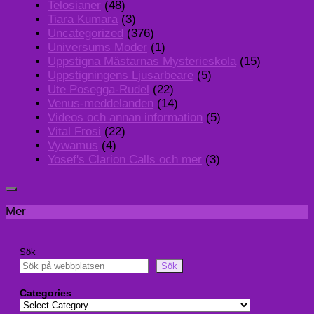
Telosianer
(48)
Tiara Kumara
(3)
Uncategorized
(376)
Universums Moder
(1)
Uppstigna Mästarnas Mysterieskola
(15)
Uppstigningens Ljusarbeare
(5)
Ute Posegga-Rudel
(22)
Venus-meddelanden
(14)
Videos och annan information
(5)
Vital Frosi
(22)
Vywamus
(4)
Yosef's Clarion Calls och mer
(3)
Mer
Sök
Sök
Categories