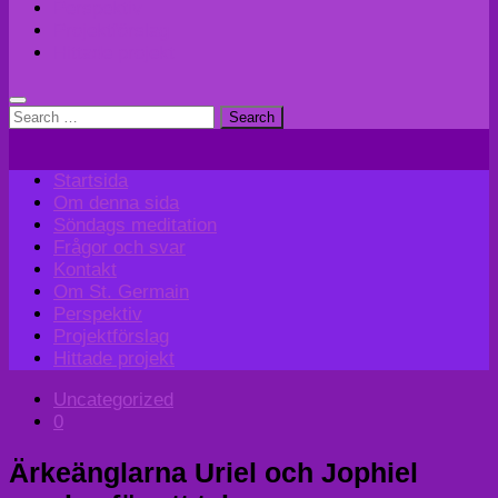
Perspektiv
Projektförslag
Hittade projekt
Search
for:
Startsida
Om denna sida
Söndags meditation
Frågor och svar
Kontakt
Om St. Germain
Perspektiv
Projektförslag
Hittade projekt
Uncategorized
0
Ärkeänglarna Uriel och Jophiel