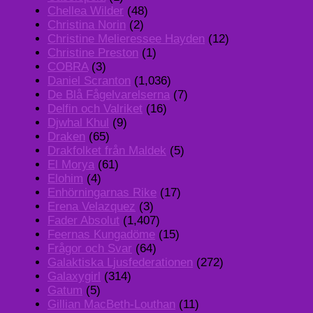
Chellea Wilder
(48)
Christina Norin
(2)
Christine Melieressee Hayden
(12)
Christine Preston
(1)
COBRA
(3)
Daniel Scranton
(1,036)
De Blå Fågelvarelserna
(7)
Delfin och Valriket
(16)
Djwhal Khul
(9)
Draken
(65)
Drakfolket från Maldek
(5)
El Morya
(61)
Elohim
(4)
Enhörningarnas Rike
(17)
Erena Velazquez
(3)
Fader Absolut
(1,407)
Feernas Kungadöme
(15)
Frågor och Svar
(64)
Galaktiska Ljusfederationen
(272)
Galaxygirl
(314)
Gatum
(5)
Gillian MacBeth-Louthan
(11)