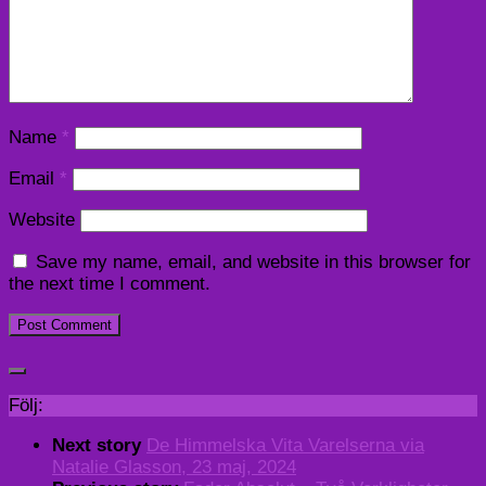
Name
*
Email
*
Website
Save my name, email, and website in this browser for
the next time I comment.
Följ:
Next story
De Himmelska Vita Varelserna via
Natalie Glasson, 23 maj, 2024