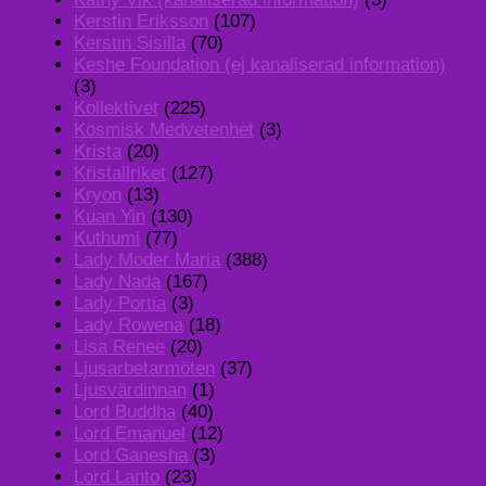
Kerstin Eriksson
(107)
Kerstin Sisilla
(70)
Keshe Foundation (ej kanaliserad information)
(3)
Kollektivet
(225)
Kosmisk Medvetenhet
(3)
Krista
(20)
Kristallriket
(127)
Kryon
(13)
Kuan Yin
(130)
Kuthumi
(77)
Lady Moder Maria
(388)
Lady Nada
(167)
Lady Portia
(3)
Lady Rowena
(18)
Lisa Renee
(20)
Ljusarbetarmöten
(37)
Ljusvärdinnan
(1)
Lord Buddha
(40)
Lord Emanuel
(12)
Lord Ganesha
(3)
Lord Lanto
(23)