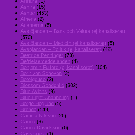
Arthura
(1)
Ashira
(15)
Ashtar
(453)
Athena
(2)
Atlanterna
(5)
Avslöjanden – Bank och Valuta (ej kanaliserat)
(570)
Avslöjanden – Medicin (ej kanaliserat)
(5)
Avsöjanden – Politik (ej kanaliserat)
(42)
Beatrice Penninger
(73)
Befrielsemeddelanden
(4)
Benjamin Fulford (ej kanaliserat)
(104)
Berit von Scheven
(2)
Betelgeuse
(2)
Blossom Goodchild
(302)
Blue Avians
(9)
Blue Light Channeling
(1)
Börge Höglund
(5)
Brenda
(549)
Camilla Nilsson
(26)
Carina
(9)
Carina Davidsson
(6)
Cassiopeia
(1)