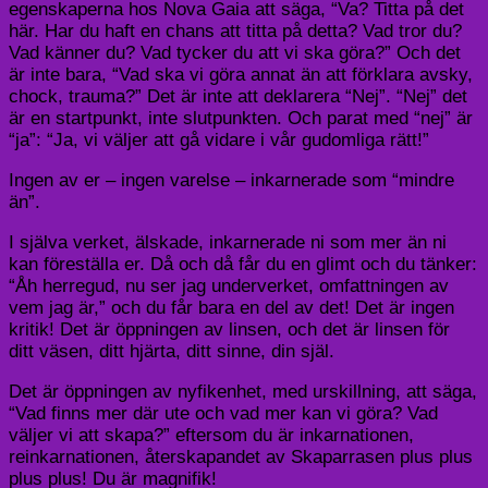
egenskaperna hos Nova Gaia att säga, “Va? Titta på det
här. Har du haft en chans att titta på detta? Vad tror du?
Vad känner du? Vad tycker du att vi ska göra?” Och det
är inte bara, “Vad ska vi göra annat än att förklara avsky,
chock, trauma?” Det är inte att deklarera “Nej”. “Nej” det
är en startpunkt, inte slutpunkten. Och parat med “nej” är
“ja”: “Ja, vi väljer att gå vidare i vår gudomliga rätt!”
Ingen av er – ingen varelse – inkarnerade som “mindre
än”.
I själva verket, älskade, inkarnerade ni som mer än ni
kan föreställa er. Då och då får du en glimt och du tänker:
“Åh herregud, nu ser jag underverket, omfattningen av
vem jag är,” och du får bara en del av det! Det är ingen
kritik! Det är öppningen av linsen, och det är linsen för
ditt väsen, ditt hjärta, ditt sinne, din själ.
Det är öppningen av nyfikenhet, med urskillning, att säga,
“Vad finns mer där ute och vad mer kan vi göra? Vad
väljer vi att skapa?” eftersom du är inkarnationen,
reinkarnationen, återskapandet av Skaparrasen plus plus
plus plus! Du är magnifik!