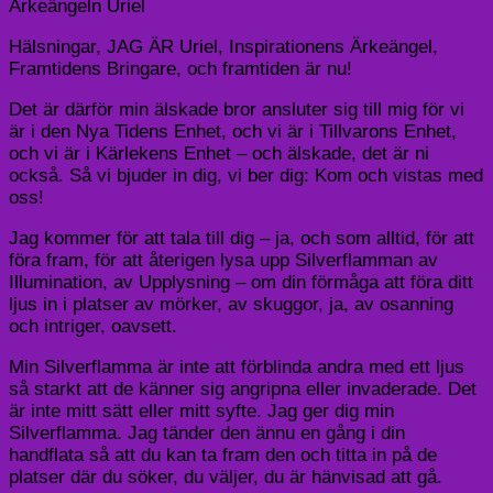
Ärkeängeln Uriel
Hälsningar, JAG ÄR Uriel, Inspirationens Ärkeängel,
Framtidens Bringare, och framtiden är nu!
Det är därför min älskade bror ansluter sig till mig för vi
är i den Nya Tidens Enhet, och vi är i Tillvarons Enhet,
och vi är i Kärlekens Enhet – och älskade, det är ni
också. Så vi bjuder in dig, vi ber dig: Kom och vistas med
oss!
Jag kommer för att tala till dig – ja, och som alltid, för att
föra fram, för att återigen lysa upp Silverflamman av
Illumination, av Upplysning – om din förmåga att föra ditt
ljus in i platser av mörker, av skuggor, ja, av osanning
och intriger, oavsett.
Min Silverflamma är inte att förblinda andra med ett ljus
så starkt att de känner sig angripna eller invaderade. Det
är inte mitt sätt eller mitt syfte. Jag ger dig min
Silverflamma. Jag tänder den ännu en gång i din
handflata så att du kan ta fram den och titta in på de
platser där du söker, du väljer, du är hänvisad att gå.