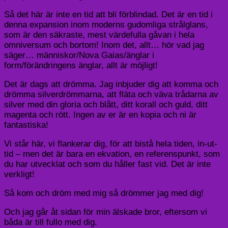
Så det här är inte en tid att bli förblindad. Det är en tid i
denna expansion inom moderns gudomliga strålglans,
som är den säkraste, mest värdefulla gåvan i hela
omniversum och bortom! Inom det, allt… hör vad jag
säger… människor/Nova Gaias/änglar i
form/förändringens änglar, allt är möjligt!
Det är dags att drömma. Jag inbjuder dig att komma och
drömma silverdrömmarna, att fläta och väva trådarna av
silver med din gloria och blått, ditt korall och guld, ditt
magenta och rött. Ingen av er är en kopia och ni är
fantastiska!
Vi står här, vi flankerar dig, för att bistå hela tiden, in-ut-
tid – men det är bara en ekvation, en referenspunkt, som
du har utvecklat och som du håller fast vid. Det är inte
verkligt!
Så kom och dröm med mig så drömmer jag med dig!
Och jag går åt sidan för min älskade bror, eftersom vi
båda är till fullo med dig.