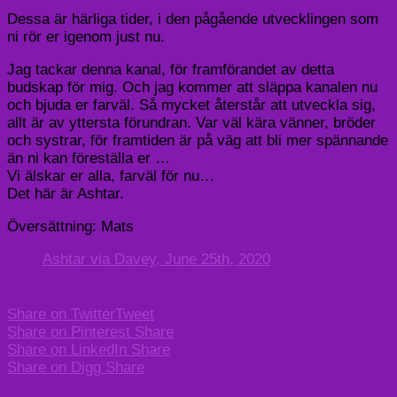
Dessa är härliga tider, i den pågående utvecklingen som
ni rör er igenom just nu.
Jag tackar denna kanal, för framförandet av detta
budskap för mig. Och jag kommer att släppa kanalen nu
och bjuda er farväl. Så mycket återstår att utveckla sig,
allt är av yttersta förundran. Var väl kära vänner, bröder
och systrar, för framtiden är på väg att bli mer spännande
än ni kan föreställa er …
Vi älskar er alla, farväl för nu…
Det här är Ashtar.
Översättning: Mats
Ashtar via Davey, June 25th, 2020
Share on Twitter
Tweet
Share on Pinterest
Share
Share on LinkedIn
Share
Share on Digg
Share