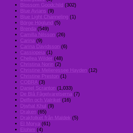
Blossom Goodchild
(302)
Blue Avians
(9)
Blue Light Channeling
(1)
Börge Höglund
(5)
Brenda
(549)
Camilla Nilsson
(26)
Carina
(9)
Carina Davidsson
(6)
Cassiopeia
(1)
Chellea Wilder
(48)
Christina Norin
(2)
Christine Melieressee Hayden
(12)
Christine Preston
(1)
COBRA
(3)
Daniel Scranton
(1,033)
De Blå Fågelvarelserna
(7)
Delfin och Valriket
(16)
Djwhal Khul
(9)
Draken
(65)
Drakfolket från Maldek
(5)
El Morya
(61)
Elohim
(4)