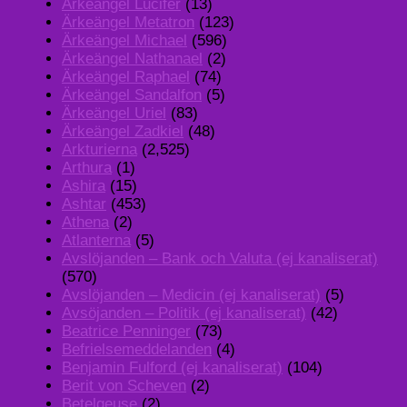
Ärkeängel Lucifer
(13)
Ärkeängel Metatron
(123)
Ärkeängel Michael
(596)
Ärkeängel Nathanael
(2)
Ärkeängel Raphael
(74)
Ärkeängel Sandalfon
(5)
Ärkeängel Uriel
(83)
Ärkeängel Zadkiel
(48)
Arkturierna
(2,525)
Arthura
(1)
Ashira
(15)
Ashtar
(453)
Athena
(2)
Atlanterna
(5)
Avslöjanden – Bank och Valuta (ej kanaliserat)
(570)
Avslöjanden – Medicin (ej kanaliserat)
(5)
Avsöjanden – Politik (ej kanaliserat)
(42)
Beatrice Penninger
(73)
Befrielsemeddelanden
(4)
Benjamin Fulford (ej kanaliserat)
(104)
Berit von Scheven
(2)
Betelgeuse
(2)