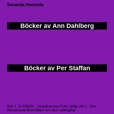
Sananda Hemsida
Böcker av Ann Dahlberg
Böcker av Per Staffan
Bok 1: SCANDZA – Skandinaviska Folks Uttåg: Del 1 - Den
Blomstrande Bronsåldern och dess undergång
.