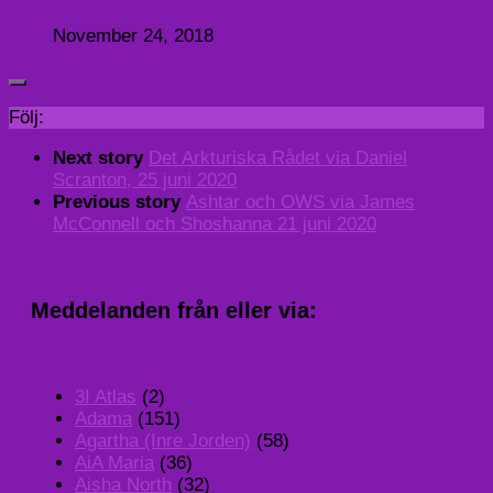
November 24, 2018
Följ:
Next story
Det Arkturiska Rådet via Daniel
Scranton, 25 juni 2020
Previous story
Ashtar och OWS via James
McConnell och Shoshanna 21 juni 2020
Meddelanden från eller via:
3I Atlas
(2)
Adama
(151)
Agartha (Inre Jorden)
(58)
AiA Maria
(36)
Aisha North
(32)