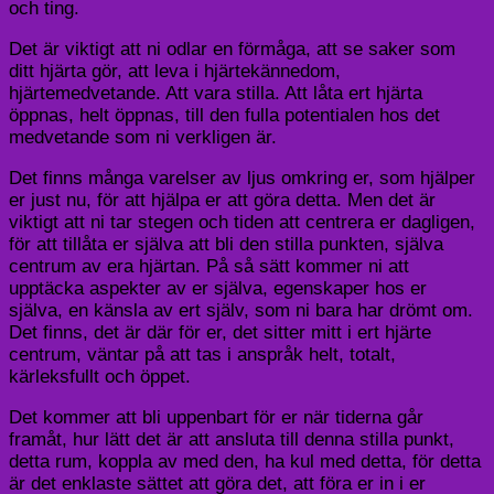
och ting.
Det är viktigt att ni odlar en förmåga, att se saker som
ditt hjärta gör, att leva i hjärtekännedom,
hjärtemedvetande. Att vara stilla. Att låta ert hjärta
öppnas, helt öppnas, till den fulla potentialen hos det
medvetande som ni verkligen är.
Det finns många varelser av ljus omkring er, som hjälper
er just nu, för att hjälpa er att göra detta. Men det är
viktigt att ni tar stegen och tiden att centrera er dagligen,
för att tillåta er själva att bli den stilla punkten, själva
centrum av era hjärtan. På så sätt kommer ni att
upptäcka aspekter av er själva, egenskaper hos er
själva, en känsla av ert själv, som ni bara har drömt om.
Det finns, det är där för er, det sitter mitt i ert hjärte
centrum, väntar på att tas i anspråk helt, totalt,
kärleksfullt och öppet.
Det kommer att bli uppenbart för er när tiderna går
framåt, hur lätt det är att ansluta till denna stilla punkt,
detta rum, koppla av med den, ha kul med detta, för detta
är det enklaste sättet att göra det, att föra er in i er