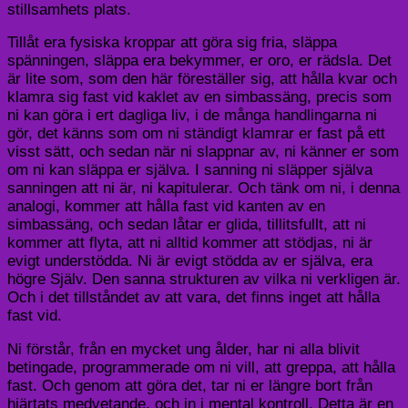
stillsamhets plats.
Tillåt era fysiska kroppar att göra sig fria, släppa
spänningen, släppa era bekymmer, er oro, er rädsla. Det
är lite som, som den här föreställer sig, att hålla kvar och
klamra sig fast vid kaklet av en simbassäng, precis som
ni kan göra i ert dagliga liv, i de många handlingarna ni
gör, det känns som om ni ständigt klamrar er fast på ett
visst sätt, och sedan när ni slappnar av, ni känner er som
om ni kan släppa er själva. I sanning ni släpper själva
sanningen att ni är, ni kapitulerar. Och tänk om ni, i denna
analogi, kommer att hålla fast vid kanten av en
simbassäng, och sedan låtar er glida, tillitsfullt, att ni
kommer att flyta, att ni alltid kommer att stödjas, ni är
evigt understödda. Ni är evigt stödda av er själva, era
högre Själv. Den sanna strukturen av vilka ni verkligen är.
Och i det tillståndet av att vara, det finns inget att hålla
fast vid.
Ni förstår, från en mycket ung ålder, har ni alla blivit
betingade, programmerade om ni vill, att greppa, att hålla
fast. Och genom att göra det, tar ni er längre bort från
hjärtats medvetande, och in i mental kontroll. Detta är en