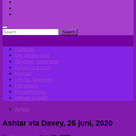
Perspektiv
Projektförslag
Hittade projekt
Search
for:
Startsida
Om denna sida
Söndags meditation
Frågor och svar
Kontakt
Om St. Germain
Perspektiv
Projektförslag
Hittade projekt
Ashtar
Ashtar via Davey, 25 juni, 2020