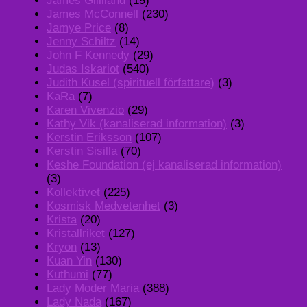
James Gilliland
(19)
James McConnell
(230)
Jamye Price
(8)
Jenny Schiltz
(14)
John F Kennedy
(29)
Judas Iskariot
(540)
Judith Kusel (spirituell författare)
(3)
KaRa
(7)
Karen Vivenzio
(29)
Kathy Vik (kanaliserad information)
(3)
Kerstin Eriksson
(107)
Kerstin Sisilla
(70)
Keshe Foundation (ej kanaliserad information)
(3)
Kollektivet
(225)
Kosmisk Medvetenhet
(3)
Krista
(20)
Kristallriket
(127)
Kryon
(13)
Kuan Yin
(130)
Kuthumi
(77)
Lady Moder Maria
(388)
Lady Nada
(167)