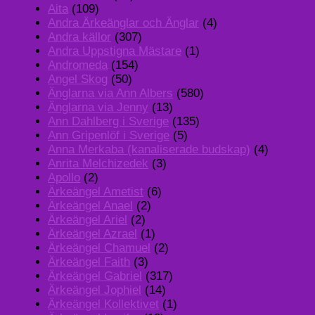
Aita
(109)
Andra Ärkeänglar och Änglar
(4)
Andra källor
(307)
Andra Uppstigna Mästare
(1)
Andromeda
(154)
Angel Skog
(50)
Änglarna via Ann Albers
(580)
Änglarna via Jenny
(13)
Ann Dahlberg i Sverige
(135)
Ann Gripenlöf i Sverige
(5)
Anna Merkaba (kanaliserade budskap)
(4)
Anrita Melchizedek
(3)
Apollo
(2)
Ärkeängel Ametist
(6)
Ärkeängel Anael
(2)
Ärkeängel Ariel
(2)
Ärkeängel Azrael
(1)
Ärkeängel Chamuel
(2)
Ärkeängel Faith
(3)
Ärkeängel Gabriel
(317)
Ärkeängel Jophiel
(14)
Ärkeängel Kollektivet
(1)