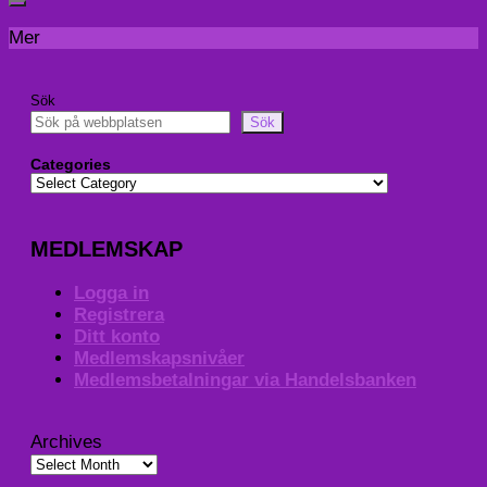
Mer
Sök
Sök
Categories
MEDLEMSKAP
Logga in
Registrera
Ditt konto
Medlemskapsnivåer
Medlemsbetalningar via Handelsbanken
Archives