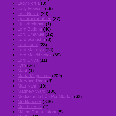
Lady Portia
(3)
Lady Rowena
(18)
Lisa Renee
(20)
Ljusarbetarmöten
(37)
Ljusvärdinnan
(1)
Lord Buddha
(40)
Lord Emanuel
(12)
Lord Ganesha
(3)
Lord Lanto
(23)
Lord Maitreya
(24)
Lord Melchizedek
(68)
Lord Shiva
(11)
Lyra
(24)
Maat
(1)
Maria Magdalena
(209)
Maryann Rada
(8)
Matt Kahn
(19)
Matthew Ward
(136)
Meddelande från Per Staffan
(62)
Meditationer
(348)
Melchizedek
(7)
Méline Portia Lafont
(5)