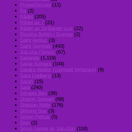
Projektförslag
(12)
Ra
(2)
Rådet
(205)
Rådet av 7
(21)
Rådet av Strålande Ljus
(22)
Rositha Bohlin i Sverige
(2)
Saint Aeolus
(3)
Saint Germain
(443)
SaLuSa (Sirius)
(67)
Sananda
(1,119)
Sanat Kumara
(104)
Sandra Walter (spirituell författare)
(8)
Sara Lindberg
(13)
Sarah
(15)
Saul
(240)
Serapis Bey
(39)
Sharon Stewart
(68)
Sheldan Nidle
(176)
Shining Star
(3)
Simon Petrus
(5)
Sion
(2)
Sirius (annat än SaLuSa)
(118)