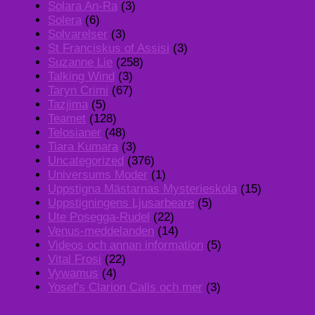
Solara An-Ra
(3)
Solera
(6)
Solvarelser
(3)
St Franciskus of Assisi
(3)
Suzanne Lie
(258)
Talking Wind
(3)
Taryn Crimi
(67)
Tazjima
(5)
Teamet
(128)
Telosianer
(48)
Tiara Kumara
(3)
Uncategorized
(376)
Universums Moder
(1)
Uppstigna Mästarnas Mysterieskola
(15)
Uppstigningens Ljusarbeare
(5)
Ute Posegga-Rudel
(22)
Venus-meddelanden
(14)
Videos och annan information
(5)
Vital Frosi
(22)
Vywamus
(4)
Yosef's Clarion Calls och mer
(3)