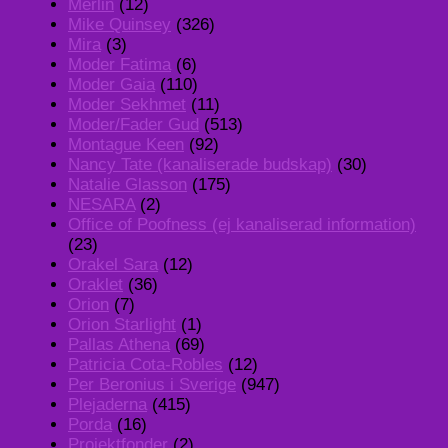
Merlin
(12)
Mike Quinsey
(326)
Mira
(3)
Moder Fatima
(6)
Moder Gaia
(110)
Moder Sekhmet
(11)
Moder/Fader Gud
(513)
Montague Keen
(92)
Nancy Tate (kanaliserade budskap)
(30)
Natalie Glasson
(175)
NESARA
(2)
Office of Poofness (ej kanaliserad information)
(23)
Orakel Sara
(12)
Oraklet
(36)
Orion
(7)
Orion Starlight
(1)
Pallas Athena
(69)
Patricia Cota-Robles
(12)
Per Beronius i Sverige
(947)
Plejaderna
(415)
Porda
(16)
Projektfonder
(2)