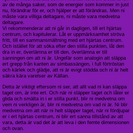
av de många saker, som de energier som kommer in just
nu, förändrar för er, och hjälper er att förändras. Men ni
måste vara villiga deltagare, ni måste vara medvetna
deltagare.
Vi rekommenderar att ni går in dagligen, till ert hjärtas
centrum, och kapitulerar. Låt er uppmärksamhet ströva
fritt, till en sammansmältning med ert hjärtas centrum.
Och istället för att söka efter den stilla punkten, låt den
dra in er, överlämna er till den, överlämna er till
sanningen om att ni är. Ungefär som analogin att släppa
ert grepp från kanten av simbassängen, i full förtröstan
och kärlek och glädje, att ni är evigt stödda och ni är helt
säkra kära varelser av Källan.
Detta är viktigt eftersom ni ser, att allt vad ni kan släppa
taget om, är inte ert. Och när ni släpper taget och låter er
glida och smälta in i er stilla punkt, blir ni medvetna om
vem ni verkligen är, blir ni medvetna om vad ni är. Ni blir
medvetna om att när ni helt släpper taget, när ni fördjupar
er i ert hjärtas centrum, ni blir ert sanna tillstånd av att
vara, detta är vad det är att leva i den femte dimensionen
och ovan.