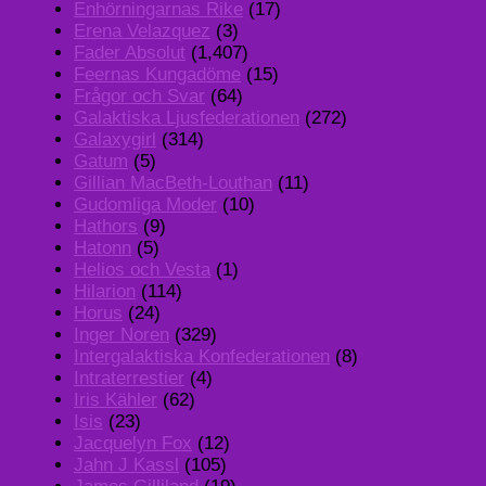
Enhörningarnas Rike
(17)
Erena Velazquez
(3)
Fader Absolut
(1,407)
Feernas Kungadöme
(15)
Frågor och Svar
(64)
Galaktiska Ljusfederationen
(272)
Galaxygirl
(314)
Gatum
(5)
Gillian MacBeth-Louthan
(11)
Gudomliga Moder
(10)
Hathors
(9)
Hatonn
(5)
Helios och Vesta
(1)
Hilarion
(114)
Horus
(24)
Inger Noren
(329)
Intergalaktiska Konfederationen
(8)
Intraterrestier
(4)
Iris Kähler
(62)
Isis
(23)
Jacquelyn Fox
(12)
Jahn J Kassl
(105)