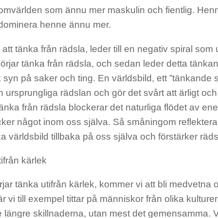
omvärlden som ännu mer maskulin och fientlig. He
a dominera henne ännu mer.
 att tänka från rädsla, leder till en negativ spiral som 
 börjar tänka från rädsla, och sedan leder detta tänkand
k syn på saker och ting. En världsbild, ett ”tänkande 
n ursprungliga rädslan och gör det svårt att ärligt och
tänka från rädsla blockerar det naturliga flödet av en
cker något inom oss själva. Så småningom reflekter
ka världsbild tillbaka på oss själva och förstärker räds
ifrån kärlek
rjar tänka utifrån kärlek, kommer vi att bli medvetna o
r vi till exempel tittar på människor från olika kultur
te längre skillnaderna, utan mest det gemensamma. V