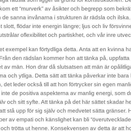
om ett “murverk” av åsikter och begrepp som bekräf
de sanna invånarna i strukturen är rädsla och ilska. 
 slott, flödar inte energin längre; ljus och liv försvinn
 utstrålar oflexibilitet och partiskhet, och vår inre utve
et exempel kan förtydliga detta. Anta att en kvinna h
 Från den rädslan kommer hon att tänka på, uppfatta 
t av män. Hon drar då slutsatsen att män är opålitli
 och ytliga. Detta sätt att tänka påverkar inte bara
det leder också till att hon förtrycker sin egen manl
inte de positiva aspekterna av manlig energi, som dri
jälv och sitt syfte. Att tänka på det här sättet skadar
tt stå upp för sig själv och medvetet sätta gränser.
r av empati och känslighet kan bli “överutvecklade”
 och trötta ut henne. Konsekvensen av detta är att 