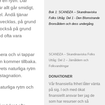
ör en rytm. Där
 allt går smidigt,
Bok 1: SCANDZA – Skandinaviska
el. Ändå tjänar
Folks Uttåg: Del 1 - Den Blomstrande
utvecklas, på grund
Bronsåldern och dess undergång
.
 också på grund
nd ofta vara
nera och vi tappar
SCANDZA – Skandinaviska Folks
Uttåg: Del 2 – Järnåldern och
in kommer tillbaka.
Folkvandringar
vets naturliga rytm
 stagnation.
DONATIONER
Vår finansiella frihet låter vänta
 naturliga rytm och
på sig. I och med ökat
finansiellt ansvar ber jag de
som har resurser och så