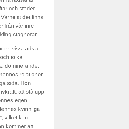
tar och stöder
Varhelst det finns
er från vår inre
ckling stagnerar.
ar en viss rädsla
och tolka
ga, dominerande,
 hennes relationer
iga sida. Hon
vkraft, att stå upp
 hennes egen
 Hennes kvinnliga
, vilket kan
hon kommer att