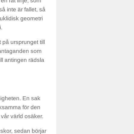
en rät linje, som
 inte är fallet, så
uklidisk geometri
.
på ursprunget till
l antaganden som
ill antingen rädsla
rkligheten. En sak
vaksamma för den
 vår värld osäker.
skor, sedan börjar