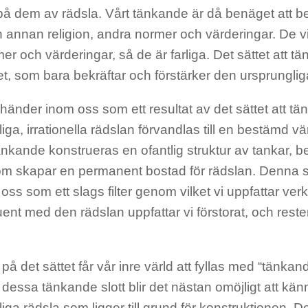
på dem av rädsla. Vårt tänkande är då benäget att b
 annan religion, andra normer och värderingar. De vi
er och värderingar, så de är farliga. Det sättet att tänk
et, som bara bekräftar och förstärker den ursprunglig
händer inom oss som ett resultat av det sättet att t
iga, irrationella rädslan förvandlas till en bestämd vä
änkande konstrueras en ofantlig struktur av tankar, b
som skapar en permanent bostad för rädslan. Denna st
 oss som ett slags filter genom vilket vi uppfattar verk
ent med den rädslan uppfattar vi förstorat, och resten
 på det sättet får vår inre värld att fyllas med “tänkan
dessa tänkande slott blir det nästan omöjligt att kä
iga rädsla som ligger till grund för konstruktionen. 