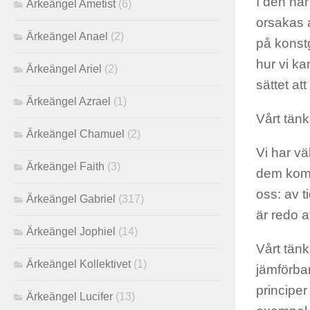
I den här
Ärkeängel Ametist
(6)
orsakas a
Ärkeängel Anael
(2)
på konstg
hur vi ka
Ärkeängel Ariel
(2)
sättet att
Ärkeängel Azrael
(1)
Vårt tän
Ärkeängel Chamuel
(2)
Vi har v
Ärkeängel Faith
(3)
dem komm
oss: av t
Ärkeängel Gabriel
(317)
är redo a
Ärkeängel Jophiel
(14)
Vårt tän
Ärkeängel Kollektivet
(1)
jämförba
principer
Ärkeängel Lucifer
(13)