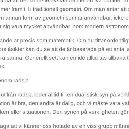
nta att det kortaste avståndet mellan två punkter är 
r fram till i traditionell geometri. Om man antar att så
en annan form av geometri som är användbar: icke-e
r sig vara mycket användbar inom modern astronomi
ande är precis som matematik. Om du tittar ordentligt 
rs åsikter kan du se att de är baserade på ett anta
a sanna. Generellt sett kan en idé alltid tas tillbaka t
ek.
enom rädsla
 utifrån rädsla leder alltid till en dualistisk syn på ve
uation är bra, den andra är dålig, och vi måste vara 
ken eller situationen. Den synen på verkligheten gör
säga att vi känner oss hotade av en viss grupp männi