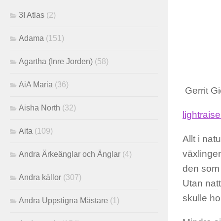
3I Atlas
(2)
Adama
(151)
Agartha (Inre Jorden)
(58)
AiA Maria
(36)
Gerrit G
Aisha North
(32)
lightrais
Aita
(109)
Allt i na
växlinge
Andra Ärkeänglar och Änglar
(4)
den som s
Andra källor
(307)
Utan natt
skulle ho
Andra Uppstigna Mästare
(1)