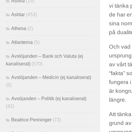
Ashira
(15)
vi tänka 
de har en
Ashtar
(453)
sina norm
Athena
(2)
på dualit
Atlanterna
(5)
Och vad 
ursprungl
Avslöjanden – Bank och Valuta (ej
kanaliserat)
(570)
av vårt t
“fakta” 
Avslöjanden – Medicin (ej kanaliserat)
fungera i
(5)
är kongru
Avsöjanden – Politik (ej kanaliserat)
längre.
(42)
Att tänka
Beatrice Penninger
(73)
grund av 
ursprungl