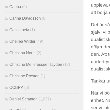
uppleva 
Carina
(9)
att börj
Carina Davidsson
(6)
Det är så
Cassiopeia
(1)
själv: vi
dualistis
Chellea Wilder
(49)
döljer de
Christina Norin
(2)
den. Att 
undertry
Christine Melieressee Hayden
(12)
dualistis
Christine Preston
(1)
Tankar ut
COBRA
(3)
När vi bö
Daniel Scranton
(1,037)
enhet. Nä
ser vi in