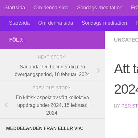
Startsida
Om denna sida
Söndags meditation
Fr
Skip to content
Startsida
Om denna sida
Söndags meditation
F
UNCATEG
FÖLJ:
NEXT STORY
Att 
Sananda: Du befinner dig i en
övergångsperiod, 18 februari 2024
202
PREVIOUS STORY
En kritisk aspekt av vårt kollektiva
uppdrag under 2024, 15 februari
BY
PER S
2024
MEDDELANDEN FRÅN ELLER VIA: