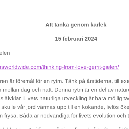
Att tänka genom kärlek
15 februari 2024
ielen
ersworldwide.com/thinking-from-love-gerrit-gielen/
turen är föremål för en rytm. Tänk på årstiderna, till ex
n mellan dag och natt. Denna rytm är en del av natur
jälvklar. Livets naturliga utveckling är bara möjlig ta
 skulle vår jord värmas upp till en kokande, livlös ö
n frysa. Båda är nödvändiga för livets evolution och ti