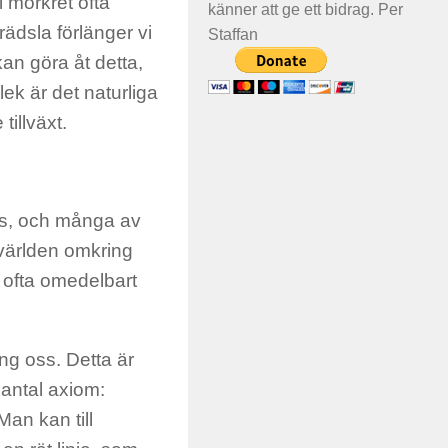
 i mörkret ofta
känner att ge ett bidrag. Per
 rädsla förlänger vi
Staffan
kan göra åt detta,
rlek är det naturliga
tillväxt.
ss, och många av
 världen omkring
m ofta omedelbart
ng oss. Detta är
antal axiom:
Man kan till