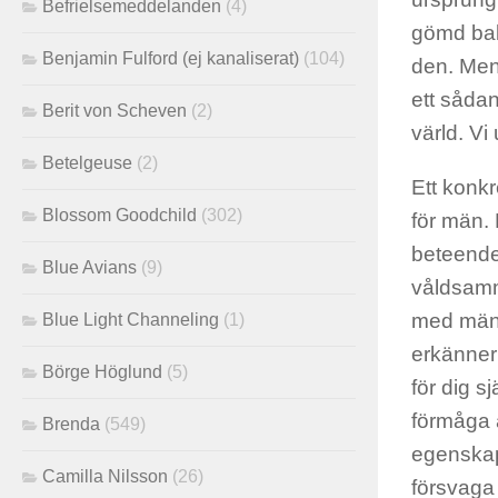
Befrielsemeddelanden
(4)
gömd bak
Benjamin Fulford (ej kanaliserat)
(104)
den. Men 
ett sådant
Berit von Scheven
(2)
värld. Vi
Betelgeuse
(2)
Ett konkr
Blossom Goodchild
(302)
för män.
beteende
Blue Avians
(9)
våldsamma
med män, 
Blue Light Channeling
(1)
erkänner 
Börge Höglund
(5)
för dig s
förmåga a
Brenda
(549)
egenskape
Camilla Nilsson
(26)
försvaga