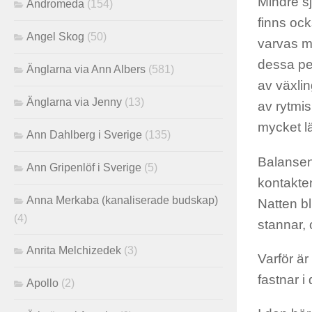
Mindre sj
Andromeda
(154)
finns ock
Angel Skog
(50)
varvas me
dessa per
Änglarna via Ann Albers
(581)
av växli
Änglarna via Jenny
(13)
av rytmis
mycket lä
Ann Dahlberg i Sverige
(135)
Balansen 
Ann Gripenlöf i Sverige
(5)
kontakten
Anna Merkaba (kanaliserade budskap)
Natten bl
(4)
stannar, 
Anrita Melchizedek
(3)
Varför är 
fastnar 
Apollo
(2)