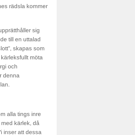
nnes rädsla kommer
upprätthåller sig
e till en uttalad
slott”, skapas som
 kärleksfullt möta
ergi och
ar denna
lan.
m alla tings inre
er med kärlek, då
i inser att dessa