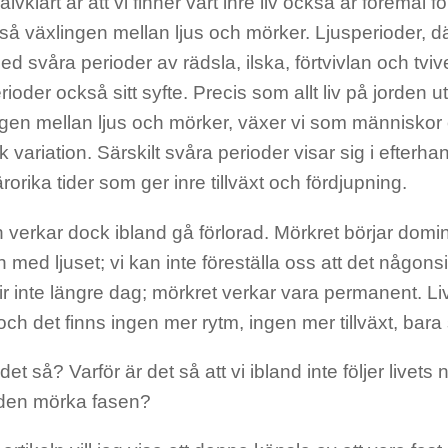
älvklart är att vi finner vårt inre liv också är föremål f
så växlingen mellan ljus och mörker. Ljusperioder, där
d svåra perioder av rädsla, ilska, förtvivlan och tviv
ioder också sitt syfte. Precis som allt liv på jorden 
ngen mellan ljus och mörker, växer vi som människor
k variation. Särskilt svåra perioder visar sig i efterha
rorika tider som ger inre tillväxt och fördjupning.
verkar dock ibland gå förlorad. Mörkret börjar domi
 med ljuset; vi kan inte föreställa oss att det någons
ir inte längre dag; mörkret verkar vara permanent. Li
och det finns ingen mer rytm, ingen mer tillväxt, bara
det så? Varför är det så att vi ibland inte följer livets
i den mörka fasen?