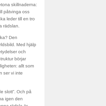
etona skillnaderna:
ll påtvinga oss
a leder till en tro
a rädslan.
änka? Den
rldsbild. Med hjälp
etydelser och
ruktur börjar
ligheten: allt som
 ser vi inte
de slott”. Och på
nna igen den
Denna rädsla är