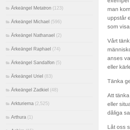
exempel a
Ärkeängel Metatron
(123)
man komme
uppstår 
Ärkeängel Michael
(596)
som visa
Ärkeängel Nathanael
(2)
Vårt tänk
Ärkeängel Raphael
(74)
människo
anses var
Ärkeängel Sandalfon
(5)
eller kärl
Ärkeängel Uriel
(83)
Tänka g
Ärkeängel Zadkiel
(48)
Att tänka
Arkturierna
(2,525)
eller sit
dåliga sa
Arthura
(1)
Låt oss 