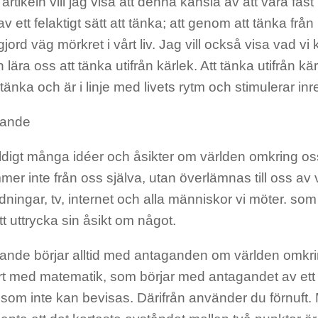
 artikeln vill jag visa att denna känsla av att vara fast
v ett felaktigt sätt att tänka; att genom att tänka från
jord väg mörkret i vårt liv. Jag vill också visa vad vi 
n lära oss att tänka utifrån kärlek. Att tänka utifrån kä
 tänka och är i linje med livets rytm och stimulerar inre 
kande
äldigt många idéer och åsikter om världen omkring o
er inte från oss själva, utan överlämnas till oss av
idningar, tv, internet och alla människor vi möter. so
tt uttrycka sin åsikt om något.
kande börjar alltid med antaganden om världen omkri
rt med matematik, som börjar med antagandet av ett 
 som inte kan bevisas. Därifrån använder du förnuft. 