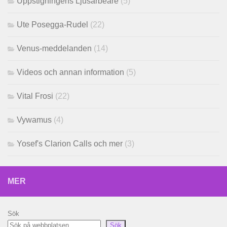
Uppstigningens Ljusarbeare
(5)
Ute Posegga-Rudel
(22)
Venus-meddelanden
(14)
Videos och annan information
(5)
Vital Frosi
(22)
Vywamus
(4)
Yosef's Clarion Calls och mer
(3)
MER
Sök
Sök