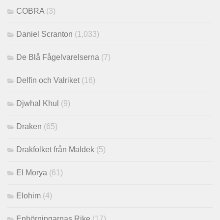
COBRA
(3)
Daniel Scranton
(1,033)
De Blå Fågelvarelserna
(7)
Delfin och Valriket
(16)
Djwhal Khul
(9)
Draken
(65)
Drakfolket från Maldek
(5)
El Morya
(61)
Elohim
(4)
Enhörningarnas Rike
(17)