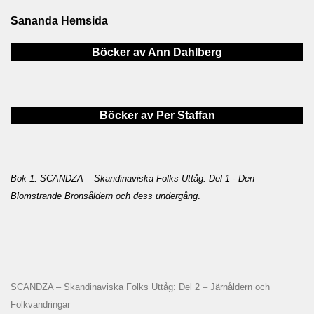
Sananda Hemsida
Böcker av Ann Dahlberg
Böcker av Per Staffan
Bok 1: SCANDZA – Skandinaviska Folks Uttåg: Del 1 - Den
Blomstrande Bronsåldern och dess undergång
.
SCANDZA – Skandinaviska Folks Uttåg: Del 2 – Järnåldern och
Folkvandringar