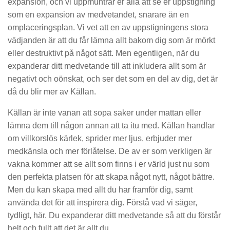
expansion, och vi uppmuntrar er alla att se er uppstigning
som en expansion av medvetandet, snarare än en
omplaceringsplan. Vi vet att en av uppstigningens stora
vädjanden är att du får lämna allt bakom dig som är mörkt
eller destruktivt på något sätt. Men egentligen, när du
expanderar ditt medvetande till att inkludera allt som är
negativt och oönskat, och ser det som en del av dig, det är
då du blir mer av Källan.
Källan är inte vanan att sopa saker under mattan eller
lämna dem till någon annan att ta itu med. Källan handlar
om villkorslös kärlek, sprider mer ljus, erbjuder mer
medkänsla och mer förlåtelse. De av er som verkligen är
vakna kommer att se allt som finns i er värld just nu som
den perfekta platsen för att skapa något nytt, något bättre.
Men du kan skapa med allt du har framför dig, samt
använda det för att inspirera dig. Förstå vad vi säger,
tydligt, här. Du expanderar ditt medvetande så att du förstår
helt och fullt att det är allt du.