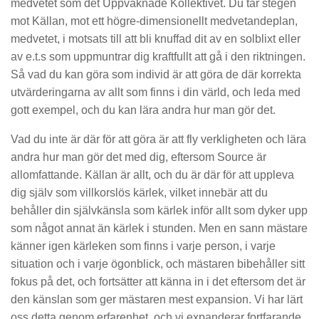
medvetet som det Uppvaknade Kollektivet. Du tar stegen
mot Källan, mot ett högre-dimensionellt medvetandeplan,
medvetet, i motsats till att bli knuffad dit av en solblixt eller
av e.t.s som uppmuntrar dig kraftfullt att gå i den riktningen.
Så vad du kan göra som individ är att göra de där korrekta
utvärderingarna av allt som finns i din värld, och leda med
gott exempel, och du kan lära andra hur man gör det.
Vad du inte är där för att göra är att fly verkligheten och lära
andra hur man gör det med dig, eftersom Source är
allomfattande. Källan är allt, och du är där för att uppleva
dig själv som villkorslös kärlek, vilket innebär att du
behåller din självkänsla som kärlek inför allt som dyker upp
som något annat än kärlek i stunden. Men en sann mästare
känner igen kärleken som finns i varje person, i varje
situation och i varje ögonblick, och mästaren bibehåller sitt
fokus på det, och fortsätter att känna in i det eftersom det är
den känslan som ger mästaren mest expansion. Vi har lärt
oss detta genom erfarenhet, och vi expanderar fortfarande,