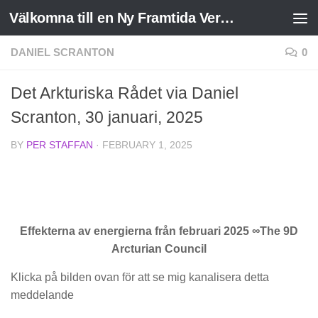
Välkomna till en Ny Framtida Verklighet
Skip to content
DANIEL SCRANTON
0
Det Arkturiska Rådet via Daniel
Scranton, 30 januari, 2025
BY
PER STAFFAN
·
FEBRUARY 1, 2025
Effekterna av energierna från februari 2025 ∞The 9D
Arcturian Council
Klicka på bilden ovan för att se mig kanalisera detta
meddelande