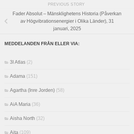
PREVIOUS STORY
Fader Absolut – Mänsklighetens Historia (Påverkan
av Högvibrationsenergier i Olika Länder), 31
januari, 2025
MEDDELANDEN FRÅN ELLER VIA:
3I Atlas
(2)
Adama
(151)
Agartha (Inre Jorden)
(58)
AiA Maria
(36)
Aisha North
(32)
Aita
(109)