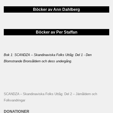
Böcker av Ann Dahlberg
Böcker av Per Staffan
Bok 1: SCANDZA – Skandinaviska Folks Uttåg: Del 1 - Den
Blomstrande Bronsåldern och dess undergång
.
SCANDZA – Skandinaviska Folks Uttåg: Del 2 – Järnåldern och
Folkvandringar
DONATIONER