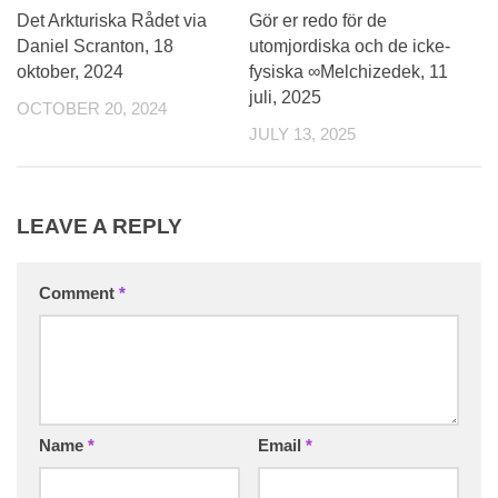
0
0
Det Arkturiska Rådet via
Gör er redo för de
Daniel Scranton, 18
utomjordiska och de icke-
oktober, 2024
fysiska ∞Melchizedek, 11
juli, 2025
OCTOBER 20, 2024
JULY 13, 2025
LEAVE A REPLY
Comment
*
Name
*
Email
*