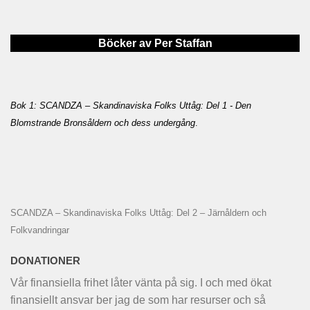
Böcker av Per Staffan
Bok 1: SCANDZA – Skandinaviska Folks Uttåg: Del 1 - Den
Blomstrande Bronsåldern och dess undergång
.
SCANDZA – Skandinaviska Folks Uttåg: Del 2 – Järnåldern och
Folkvandringar
DONATIONER
Vår finansiella frihet låter vänta på sig. I och med ökat
finansiellt ansvar ber jag de som har resurser och så