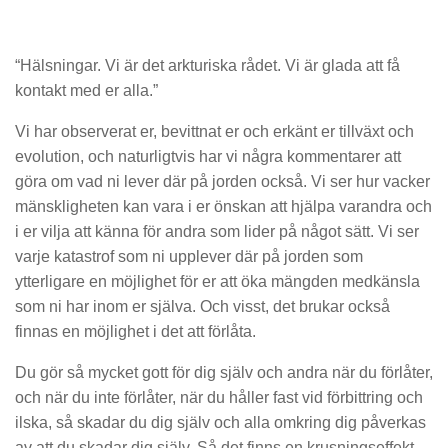
“Hälsningar. Vi är det arkturiska rådet. Vi är glada att få
kontakt med er alla.”
Vi har observerat er, bevittnat er och erkänt er tillväxt och
evolution, och naturligtvis har vi några kommentarer att
göra om vad ni lever där på jorden också. Vi ser hur vacker
mänskligheten kan vara i er önskan att hjälpa varandra och
i er vilja att känna för andra som lider på något sätt. Vi ser
varje katastrof som ni upplever där på jorden som
ytterligare en möjlighet för er att öka mängden medkänsla
som ni har inom er själva. Och visst, det brukar också
finnas en möjlighet i det att förlåta.
Du gör så mycket gott för dig själv och andra när du förlåter,
och när du inte förlåter, när du håller fast vid förbittring och
ilska, så skadar du dig själv och alla omkring dig påverkas
av att du skadar dig själv. Så det finns en krusningseffekt