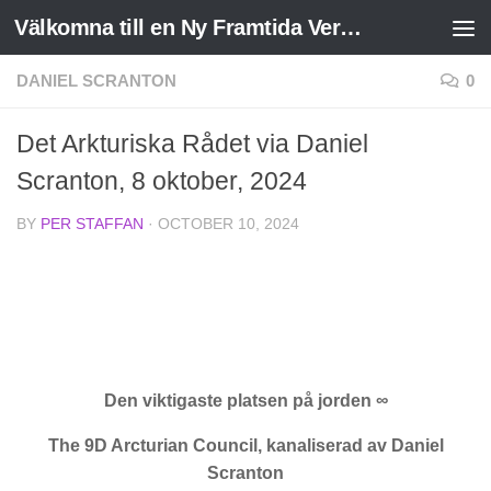
Välkomna till en Ny Framtida Verklighet
Skip to content
DANIEL SCRANTON
0
Det Arkturiska Rådet via Daniel
Scranton, 8 oktober, 2024
BY
PER STAFFAN
·
OCTOBER 10, 2024
Den viktigaste platsen på jorden ∞
The 9D Arcturian Council, kanaliserad av Daniel
Scranton