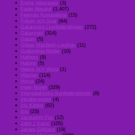
Erena Velazquez
(3)
Fader Absolut
(1,407)
Feernas Kungadöme
(15)
Frågor och Svar
(64)
Galaktiska Ljusfederationen
(272)
Galaxygirl
(314)
Gatum
(5)
Gillian MacBeth-Louthan
(11)
Gudomliga Moder
(10)
Hathors
(9)
Hatonn
(5)
Helios och Vesta
(1)
Hilarion
(114)
Horus
(24)
Inger Noren
(329)
Intergalaktiska Konfederationen
(8)
Intraterrestier
(4)
Iris Kähler
(62)
Isis
(23)
Jacquelyn Fox
(12)
Jahn J Kassl
(105)
James Gilliland
(19)