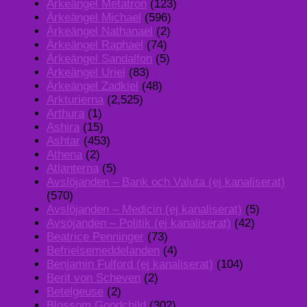
Ärkeängel Metatron
(123)
Ärkeängel Michael
(596)
Ärkeängel Nathanael
(2)
Ärkeängel Raphael
(74)
Ärkeängel Sandalfon
(5)
Ärkeängel Uriel
(83)
Ärkeängel Zadkiel
(48)
Arkturierna
(2,525)
Arthura
(1)
Ashira
(15)
Ashtar
(453)
Athena
(2)
Atlanterna
(5)
Avslöjanden – Bank och Valuta (ej kanaliserat)
(570)
Avslöjanden – Medicin (ej kanaliserat)
(5)
Avsöjanden – Politik (ej kanaliserat)
(42)
Beatrice Penninger
(73)
Befrielsemeddelanden
(4)
Benjamin Fulford (ej kanaliserat)
(104)
Berit von Scheven
(2)
Betelgeuse
(2)
Blossom Goodchild
(302)