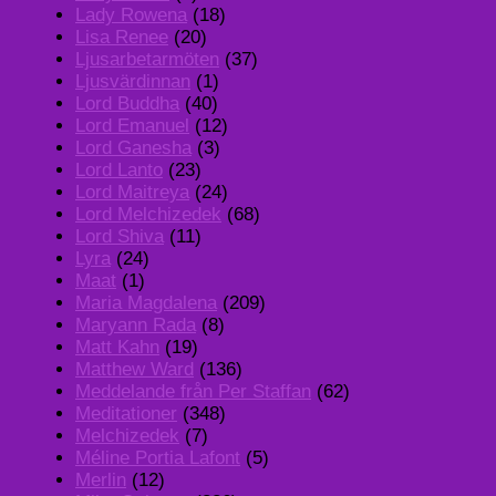
Lady Rowena
(18)
Lisa Renee
(20)
Ljusarbetarmöten
(37)
Ljusvärdinnan
(1)
Lord Buddha
(40)
Lord Emanuel
(12)
Lord Ganesha
(3)
Lord Lanto
(23)
Lord Maitreya
(24)
Lord Melchizedek
(68)
Lord Shiva
(11)
Lyra
(24)
Maat
(1)
Maria Magdalena
(209)
Maryann Rada
(8)
Matt Kahn
(19)
Matthew Ward
(136)
Meddelande från Per Staffan
(62)
Meditationer
(348)
Melchizedek
(7)
Méline Portia Lafont
(5)
Merlin
(12)