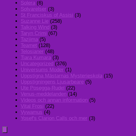
Solera
(6)
Solvarelser
(3)
St Franciskus of Assisi
(3)
Suzanne Lie
(258)
Talking Wind
(3)
Taryn Crimi
(67)
Tazjima
(5)
Teamet
(128)
Telosianer
(48)
Tiara Kumara
(3)
Uncategorized
(376)
Universums Moder
(1)
Uppstigna Mästarnas Mysterieskola
(15)
Uppstigningens Ljusarbeare
(5)
Ute Posegga-Rudel
(22)
Venus-meddelanden
(14)
Videos och annan information
(5)
Vital Frosi
(22)
Vywamus
(4)
Yosef's Clarion Calls och mer
(3)