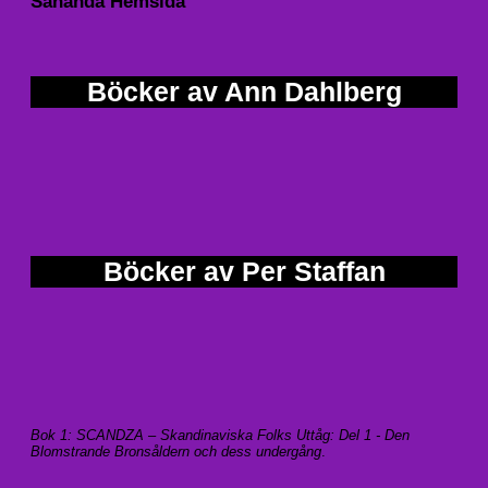
Sananda Hemsida
Böcker av Ann Dahlberg
Böcker av Per Staffan
Bok 1: SCANDZA – Skandinaviska Folks Uttåg: Del 1 - Den
Blomstrande Bronsåldern och dess undergång
.