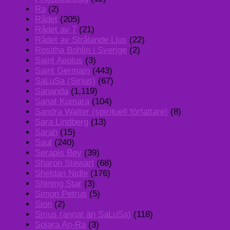
Ra
(2)
Rådet
(205)
Rådet av 7
(21)
Rådet av Strålande Ljus
(22)
Rositha Bohlin i Sverige
(2)
Saint Aeolus
(3)
Saint Germain
(443)
SaLuSa (Sirius)
(67)
Sananda
(1,119)
Sanat Kumara
(104)
Sandra Walter (spirituell författare)
(8)
Sara Lindberg
(13)
Sarah
(15)
Saul
(240)
Serapis Bey
(39)
Sharon Stewart
(68)
Sheldan Nidle
(176)
Shining Star
(3)
Simon Petrus
(5)
Sion
(2)
Sirius (annat än SaLuSa)
(118)
Solara An-Ra
(3)