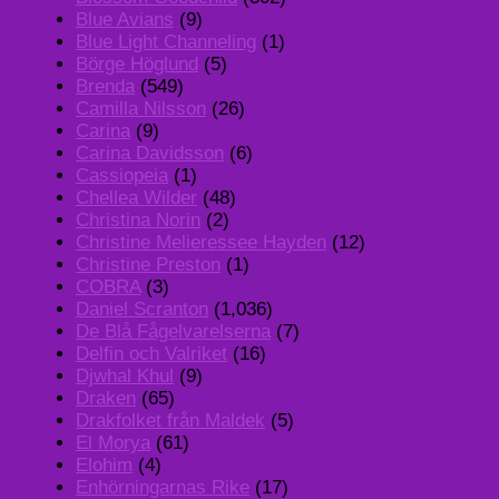
Blue Avians
(9)
Blue Light Channeling
(1)
Börge Höglund
(5)
Brenda
(549)
Camilla Nilsson
(26)
Carina
(9)
Carina Davidsson
(6)
Cassiopeia
(1)
Chellea Wilder
(48)
Christina Norin
(2)
Christine Melieressee Hayden
(12)
Christine Preston
(1)
COBRA
(3)
Daniel Scranton
(1,036)
De Blå Fågelvarelserna
(7)
Delfin och Valriket
(16)
Djwhal Khul
(9)
Draken
(65)
Drakfolket från Maldek
(5)
El Morya
(61)
Elohim
(4)
Enhörningarnas Rike
(17)