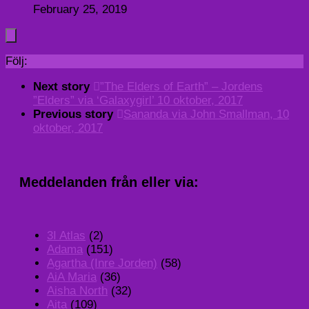
February 25, 2019
Följ:
Next story
”The Elders of Earth” – Jordens
”Elders” via ‘Galaxygirl’ 10 oktober, 2017
Previous story
Sananda via John Smallman, 10
oktober, 2017
Meddelanden från eller via:
3I Atlas
(2)
Adama
(151)
Agartha (Inre Jorden)
(58)
AiA Maria
(36)
Aisha North
(32)
Aita
(109)