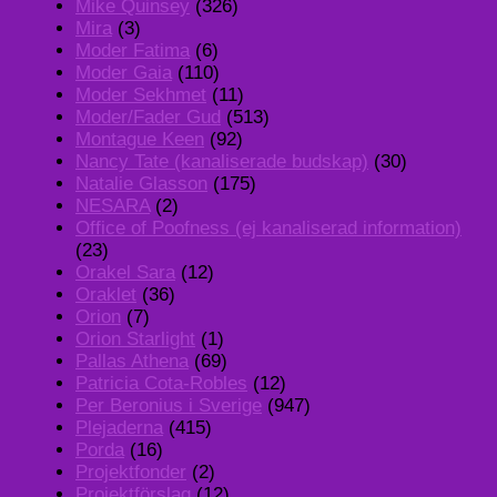
Mike Quinsey
(326)
Mira
(3)
Moder Fatima
(6)
Moder Gaia
(110)
Moder Sekhmet
(11)
Moder/Fader Gud
(513)
Montague Keen
(92)
Nancy Tate (kanaliserade budskap)
(30)
Natalie Glasson
(175)
NESARA
(2)
Office of Poofness (ej kanaliserad information)
(23)
Orakel Sara
(12)
Oraklet
(36)
Orion
(7)
Orion Starlight
(1)
Pallas Athena
(69)
Patricia Cota-Robles
(12)
Per Beronius i Sverige
(947)
Plejaderna
(415)
Porda
(16)
Projektfonder
(2)
Projektförslag
(12)