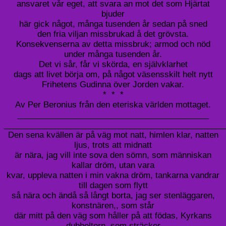
ansvaret vår eget, att svara an mot det som Hjärtat
bjuder
här gick något, många tusenden år sedan på sned
den fria viljan missbrukad å det grövsta.
Konsekvenserna av detta missbruk; armod och nöd
under många tusenden år.
Det vi sår, får vi skörda, en självklarhet
dags att livet börja om, på något väsensskilt helt nytt
Frihetens Gudinna över Jorden vakar.
* * *
Av Per Beronius från den eteriska världen mottaget.
__________________________________________
________________________________________________
Den sena kvällen är på väg mot natt, himlen klar, natten
ljus, trots att midnatt
är nära, jag vill inte sova den sömn, som människan
kallar dröm, utan vara
kvar, uppleva natten i min vakna dröm, tankarna vandrar
till dagen som flytt
så nära och ändå så långt borta, jag ser stenläggaren,
konstnären,, som står
där mitt på den väg som håller på att födas, Kyrkans
dubbeltorn, som sträcker