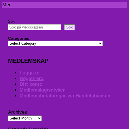
Mer
Sök
Sök
Categories
MEDLEMSKAP
Logga in
Registrera
Ditt konto
Medlemskapsnivåer
Medlemsbetalningar via Handelsbanken
Archives