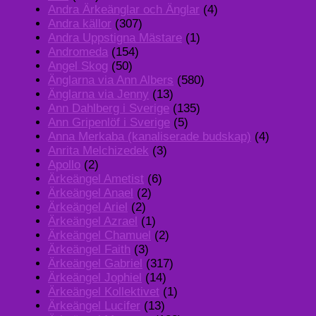
Andra Ärkeänglar och Änglar
(4)
Andra källor
(307)
Andra Uppstigna Mästare
(1)
Andromeda
(154)
Angel Skog
(50)
Änglarna via Ann Albers
(580)
Änglarna via Jenny
(13)
Ann Dahlberg i Sverige
(135)
Ann Gripenlöf i Sverige
(5)
Anna Merkaba (kanaliserade budskap)
(4)
Anrita Melchizedek
(3)
Apollo
(2)
Ärkeängel Ametist
(6)
Ärkeängel Anael
(2)
Ärkeängel Ariel
(2)
Ärkeängel Azrael
(1)
Ärkeängel Chamuel
(2)
Ärkeängel Faith
(3)
Ärkeängel Gabriel
(317)
Ärkeängel Jophiel
(14)
Ärkeängel Kollektivet
(1)
Ärkeängel Lucifer
(13)