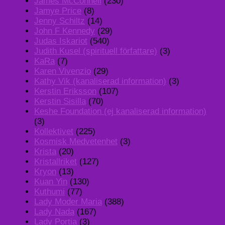
James McConnell
(230)
Jamye Price
(8)
Jenny Schiltz
(14)
John F Kennedy
(29)
Judas Iskariot
(540)
Judith Kusel (spirituell författare)
(3)
KaRa
(7)
Karen Vivenzio
(29)
Kathy Vik (kanaliserad information)
(3)
Kerstin Eriksson
(107)
Kerstin Sisilla
(70)
Keshe Foundation (ej kanaliserad information)
(3)
Kollektivet
(225)
Kosmisk Medvetenhet
(3)
Krista
(20)
Kristallriket
(127)
Kryon
(13)
Kuan Yin
(130)
Kuthumi
(77)
Lady Moder Maria
(388)
Lady Nada
(167)
Lady Portia
(3)