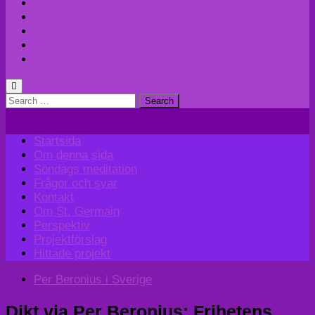
Kontakt
Om St. Germain
Perspektiv
Projektförslag
Hittade projekt
Search
for:
Startsida
Om denna sida
Söndags meditation
Frågor och svar
Kontakt
Om St. Germain
Perspektiv
Projektförslag
Hittade projekt
Per Beronius i Sverige
Dikt via Per Beronius; Frihetens