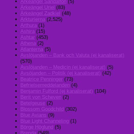
Ärkeängel Sandalfon
(5)
Ärkeängel Uriel
(83)
Ärkeängel Zadkiel
(48)
Arkturierna
(2,525)
Arthura
(1)
Ashira
(15)
Ashtar
(453)
Athena
(2)
Atlanterna
(5)
Avslöjanden – Bank och Valuta (ej kanaliserat)
(570)
Avslöjanden – Medicin (ej kanaliserat)
(5)
Avsöjanden – Politik (ej kanaliserat)
(42)
Beatrice Penninger
(73)
Befrielsemeddelanden
(4)
Benjamin Fulford (ej kanaliserat)
(104)
Berit von Scheven
(2)
Betelgeuse
(2)
Blossom Goodchild
(302)
Blue Avians
(9)
Blue Light Channeling
(1)
Börge Höglund
(5)
Brenda
(549)