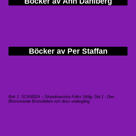
Böcker av Ann Dahlberg
Böcker av Per Staffan
Bok 1: SCANDZA – Skandinaviska Folks Uttåg: Del 1 - Den
Blomstrande Bronsåldern och dess undergång
.