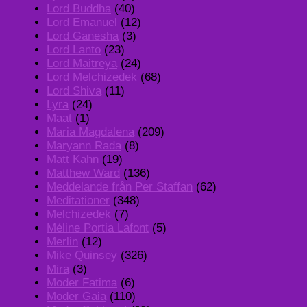
Lord Buddha
(40)
Lord Emanuel
(12)
Lord Ganesha
(3)
Lord Lanto
(23)
Lord Maitreya
(24)
Lord Melchizedek
(68)
Lord Shiva
(11)
Lyra
(24)
Maat
(1)
Maria Magdalena
(209)
Maryann Rada
(8)
Matt Kahn
(19)
Matthew Ward
(136)
Meddelande från Per Staffan
(62)
Meditationer
(348)
Melchizedek
(7)
Méline Portia Lafont
(5)
Merlin
(12)
Mike Quinsey
(326)
Mira
(3)
Moder Fatima
(6)
Moder Gaia
(110)