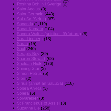
Rositha Bohlin i Sverige
(2)
Saint Aeolus
(3)
Saint Germain
(443)
SaLuSa (Sirius)
(67)
Sananda
(1,119)
Sanat Kumara
(104)
Sandra Walter (spirituell författare)
(8)
Sara Lindberg
(13)
Sarah
(15)
Saul
(240)
Serapis Bey
(39)
Sharon Stewart
(68)
Sheldan Nidle
(176)
Shining Star
(3)
Simon Petrus
(5)
Sion
(2)
Sirius (annat än SaLuSa)
(118)
Solara An-Ra
(3)
Solera
(6)
Solvarelser
(3)
St Franciskus of Assisi
(3)
Suzanne Lie
(258)