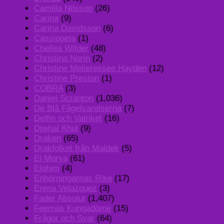
Camilla Nilsson
(26)
Carina
(9)
Carina Davidsson
(6)
Cassiopeia
(1)
Chellea Wilder
(48)
Christina Norin
(2)
Christine Melieressee Hayden
(12)
Christine Preston
(1)
COBRA
(3)
Daniel Scranton
(1,036)
De Blå Fågelvarelserna
(7)
Delfin och Valriket
(16)
Djwhal Khul
(9)
Draken
(65)
Drakfolket från Maldek
(5)
El Morya
(61)
Elohim
(4)
Enhörningarnas Rike
(17)
Erena Velazquez
(3)
Fader Absolut
(1,407)
Feernas Kungadöme
(15)
Frågor och Svar
(64)