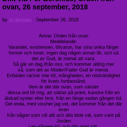
ovan, 26 september, 2018
by
st-germain
·
September 26, 2018
Ämne: Orden från ovan
Meddelande:
Varandet, existensen, tillvaron, har sina unika färger
former och toner, ingen dag någon annan lik, och så
det av Gud, är menat att vara.
Så går en dag ifrån oss, och kommer aldrig mer
så, som det av Moder/Fader Gud är menat.
Enfalden räcker inte till, mångfalden, en nödvändighet
för livets fortbestånd.
Vem är det där ovan, som sänder
dessa ord till mig, att sättas på pränt, kanske från en
älskad syster eller bror, från en länge sedan gången tid.
Det enda, med visshet jag vet, det kommer från det där
ovan
från någon som vill allt och alla blott väl, som varit på
Jorden
i en gången tid, och där gjort sitt.