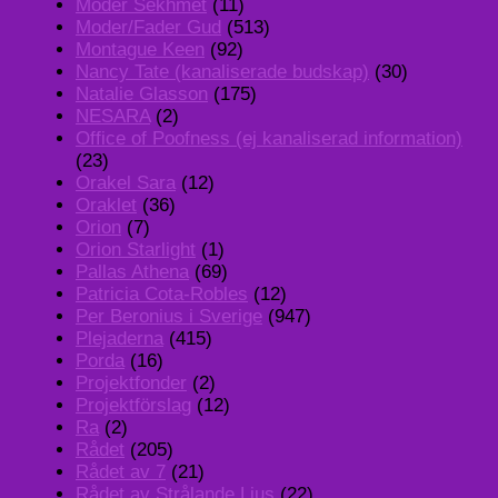
Moder Sekhmet
(11)
Moder/Fader Gud
(513)
Montague Keen
(92)
Nancy Tate (kanaliserade budskap)
(30)
Natalie Glasson
(175)
NESARA
(2)
Office of Poofness (ej kanaliserad information)
(23)
Orakel Sara
(12)
Oraklet
(36)
Orion
(7)
Orion Starlight
(1)
Pallas Athena
(69)
Patricia Cota-Robles
(12)
Per Beronius i Sverige
(947)
Plejaderna
(415)
Porda
(16)
Projektfonder
(2)
Projektförslag
(12)
Ra
(2)
Rådet
(205)
Rådet av 7
(21)
Rådet av Strålande Ljus
(22)