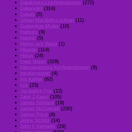
Galaktiska Ljusfederationen
(272)
Galaxygirl
(314)
Gatum
(5)
Gillian MacBeth-Louthan
(11)
Gudomliga Moder
(10)
Hathors
(9)
Hatonn
(5)
Helios och Vesta
(1)
Hilarion
(114)
Horus
(24)
Inger Noren
(329)
Intergalaktiska Konfederationen
(8)
Intraterrestier
(4)
Iris Kähler
(62)
Isis
(23)
Jacquelyn Fox
(12)
Jahn J Kassl
(105)
James Gilliland
(19)
James McConnell
(230)
Jamye Price
(8)
Jenny Schiltz
(14)
John F Kennedy
(29)