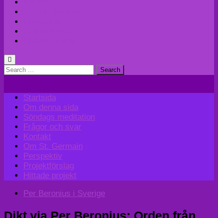
Kontakt
Om St. Germain
Perspektiv
Projektförslag
Hittade projekt
Search
for:
Startsida
Om denna sida
Söndags meditation
Frågor och svar
Kontakt
Om St. Germain
Perspektiv
Projektförslag
Hittade projekt
Per Beronius i Sverige
Dikt via Per Beronius; Orden från