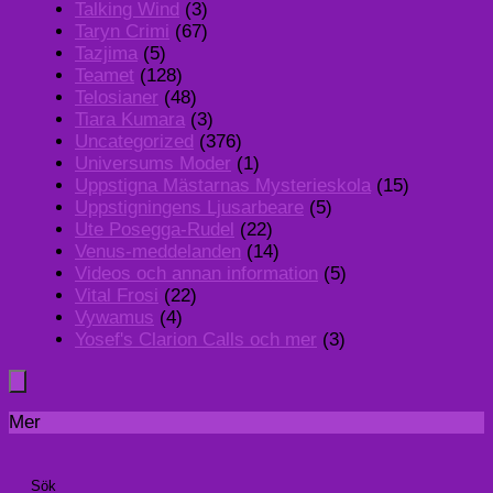
Talking Wind
(3)
Taryn Crimi
(67)
Tazjima
(5)
Teamet
(128)
Telosianer
(48)
Tiara Kumara
(3)
Uncategorized
(376)
Universums Moder
(1)
Uppstigna Mästarnas Mysterieskola
(15)
Uppstigningens Ljusarbeare
(5)
Ute Posegga-Rudel
(22)
Venus-meddelanden
(14)
Videos och annan information
(5)
Vital Frosi
(22)
Vywamus
(4)
Yosef's Clarion Calls och mer
(3)
Mer
Sök