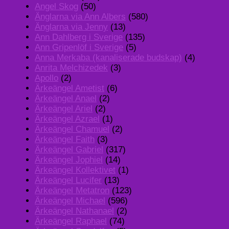
Angel Skog
(50)
Änglarna via Ann Albers
(580)
Änglarna via Jenny
(13)
Ann Dahlberg i Sverige
(135)
Ann Gripenlöf i Sverige
(5)
Anna Merkaba (kanaliserade budskap)
(4)
Anrita Melchizedek
(3)
Apollo
(2)
Ärkeängel Ametist
(6)
Ärkeängel Anael
(2)
Ärkeängel Ariel
(2)
Ärkeängel Azrael
(1)
Ärkeängel Chamuel
(2)
Ärkeängel Faith
(3)
Ärkeängel Gabriel
(317)
Ärkeängel Jophiel
(14)
Ärkeängel Kollektivet
(1)
Ärkeängel Lucifer
(13)
Ärkeängel Metatron
(123)
Ärkeängel Michael
(596)
Ärkeängel Nathanael
(2)
Ärkeängel Raphael
(74)