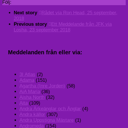
Följ:
Next story
Rådet via Ron Head, 25 september,
2018
Previous story
Ett Meddelande från JFK via
Losha, 23 september 2018
Meddelanden från eller via:
3I Atlas
(2)
Adama
(151)
Agartha (Inre Jorden)
(58)
AiA Maria
(36)
Aisha North
(32)
Aita
(109)
Andra Ärkeänglar och Änglar
(4)
Andra källor
(307)
Andra Uppstigna Mästare
(1)
Andromeda
(154)