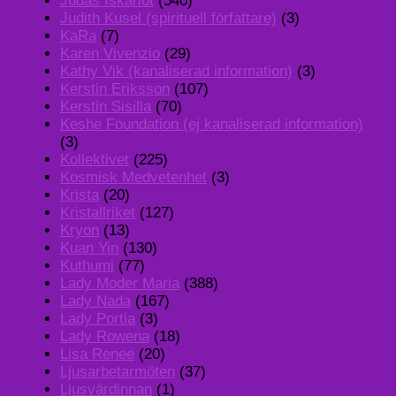
Judas Iskariot
(540)
Judith Kusel (spirituell författare)
(3)
KaRa
(7)
Karen Vivenzio
(29)
Kathy Vik (kanaliserad information)
(3)
Kerstin Eriksson
(107)
Kerstin Sisilla
(70)
Keshe Foundation (ej kanaliserad information)
(3)
Kollektivet
(225)
Kosmisk Medvetenhet
(3)
Krista
(20)
Kristallriket
(127)
Kryon
(13)
Kuan Yin
(130)
Kuthumi
(77)
Lady Moder Maria
(388)
Lady Nada
(167)
Lady Portia
(3)
Lady Rowena
(18)
Lisa Renee
(20)
Ljusarbetarmöten
(37)
Ljusvärdinnan
(1)