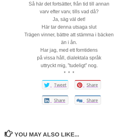
Så här det fortsätter, från tid till annan
varv efter varv, tills vad då?
Ja, säg väl det!
Här tar denna utsaga slut
Trägen vinner, bättre att stämma i bäcken
än i ån.
Har jag, med ett forntidens
på vissa håll, dialektala språk
uttryckt mig, ”tudeligt” nog.
* * *
Tweet
Share
Share
Share
YOU MAY ALSO LIKE...