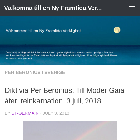
Välkomna till en Ny Framtida Verklighet
Skip to content
PER BERONIUS I SVERIGE
Dikt via Per Beronius; Till Moder Gaia
åter, reinkarnation, 3 juli, 2018
BY
ST-GERMAIN
·
JULY 3, 2018